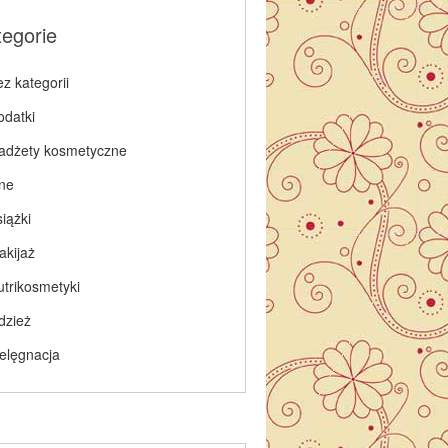
tegorie
z kategorii
odatki
adżety kosmetyczne
nne
iążki
akijaż
utrikosmetyki
dzież
ielęgnacja