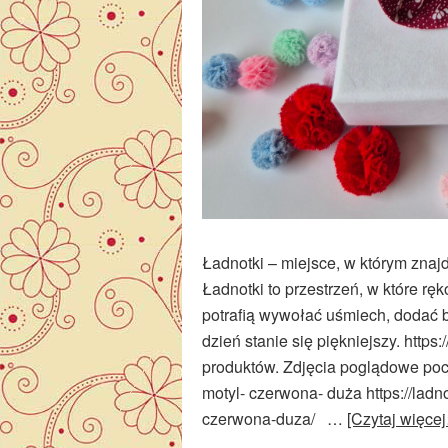
Ładnotki – miejsce, w którym znaj
Ładnotki to przestrzeń, w które r
potrafią wywołać uśmiech, dodać 
dzień stanie się piękniejszy. http
produktów. Zdjęcia poglądowe poc
motyl- czerwona- duża https://ladn
czerwona-duza/ …
[Czytaj więce