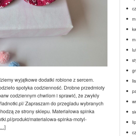
c
m
k
m
lu
s
g
dziemy wyjątkowe dodatki robione z sercem.
l
ękodzieło spotyka codzienność. Drobne przedmioty
p
barw codziennym chwilom i sprawić, że zwykły
w
s://ladnotki.pl/ Zapraszam do przegladu wybranych
hodzą ze strony sklepu. Materiałowa spinka
s
otki.pl/produkt/materialowa-spinka-motyl-
li
j…]
c