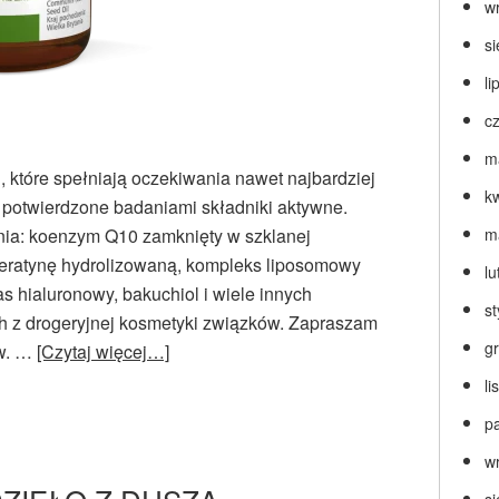
w
s
li
c
m
 które spełniają oczekiwania nawet najbardziej
k
potwierdzone badaniami składniki aktywne.
nia: koenzym Q10 zamknięty w szklanej
m
keratynę hydrolizowaną, kompleks liposomowy
lu
 hialuronowy, bakuchiol i wiele innych
s
h z drogeryjnej kosmetyki związków. Zapraszam
g
ów. …
[Czytaj więcej…]
l
p
w