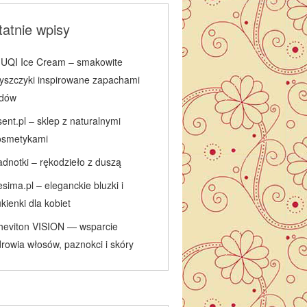
atnie wpisy
IUQI Ice Cream – smakowite
łyszczyki inspirowane zapachami
odów
ent.pl – sklep z naturalnymi
osmetykami
adnotki – rękodzieło z duszą
sima.pl – eleganckie bluzki i
kienki dla kobiet
heviton VISION — wsparcie
rowia włosów, paznokci i skóry