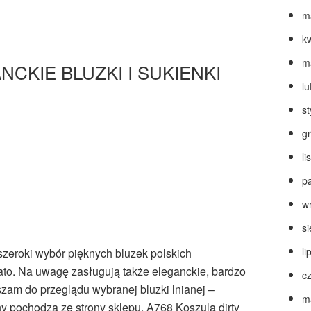
m
k
m
NCKIE BLUZKI I SUKIENKI
lu
s
g
l
p
w
s
li
szeroki wybór pięknych bluzek polskich
lato. Na uwagę zasługują także eleganckie, bardzo
c
szam do przeglądu wybranej bluzki lnianej –
m
ny pochodzą ze strony sklepu. A768 Koszula dirty