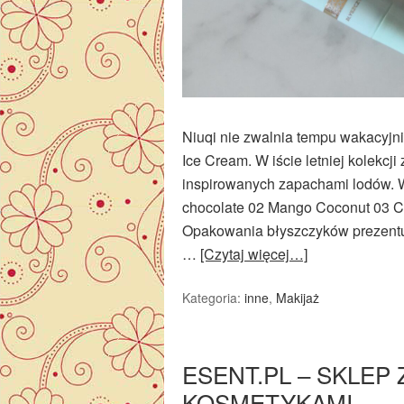
Niuqi nie zwalnia tempu wakacyjni
Ice Cream. W iście letniej kolekcj
inspirowanych zapachami lodów. W
chocolate 02 Mango Coconut 03 Ca
Opakowania błyszczyków prezentuj
…
[Czytaj więcej…]
Kategoria:
inne
,
Makijaż
ESENT.PL – SKLEP
KOSMETYKAMI