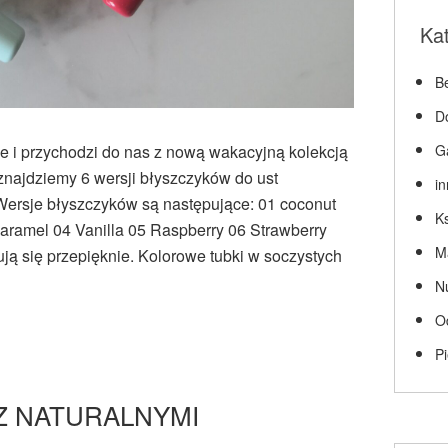
Ka
Be
D
e i przychodzi do nas z nową wakacyjną kolekcją
G
i znajdziemy 6 wersji błyszczyków do ust
i
ersje błyszczyków są następujące: 01 coconut
Ks
ramel 04 Vanilla 05 Raspberry 06 Strawberry
M
ą się przepięknie. Kolorowe tubki w soczystych
N
O
P
 Z NATURALNYMI