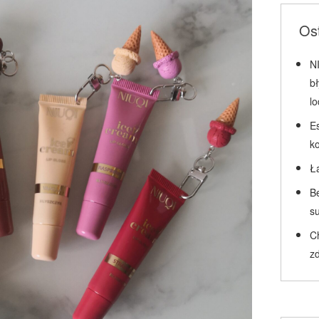
Ost
N
b
l
Es
k
Ł
Be
su
C
zd