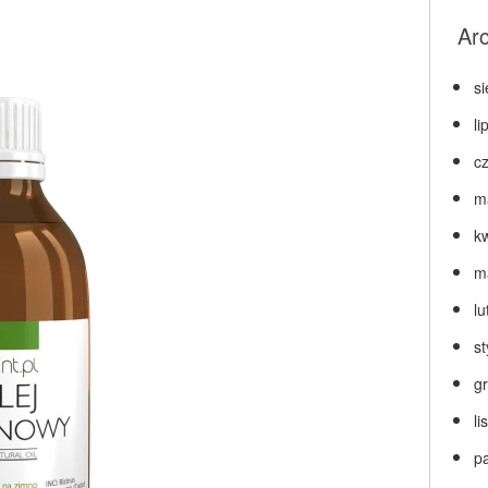
Ar
s
li
c
m
k
m
lu
s
g
l
p