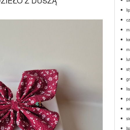
ZIEŁO Z DUSZĄ
s
li
c
m
k
m
lu
s
g
l
p
w
s
li