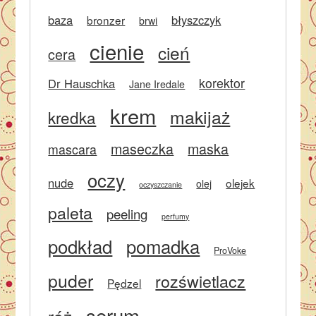
baza
błyszczyk
bronzer
brwi
cienie
cień
cera
korektor
Dr Hauschka
Jane Iredale
krem
makijaż
kredka
maseczka
maska
mascara
oczy
nude
olejek
olej
oczyszczanie
paleta
peeling
perfumy
podkład
pomadka
ProVoke
puder
rozświetlacz
Pędzel
serum