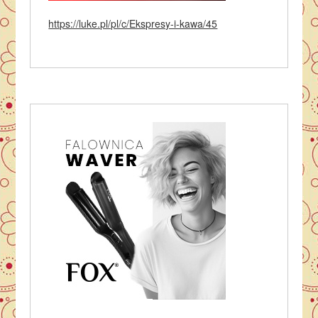
https://luke.pl/pl/c/Ekspresy-i-kawa/45