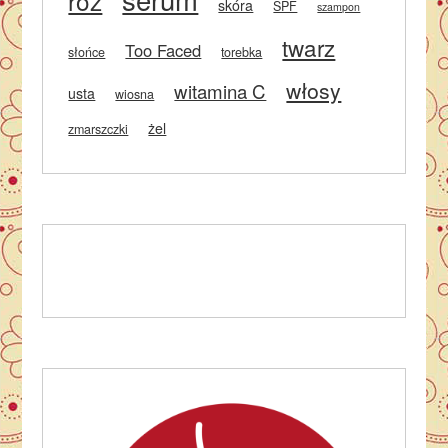
róż
skóra
SPF
szampon
twarz
Too Faced
słońce
torebka
włosy
witamina C
usta
wiosna
żel
zmarszczki