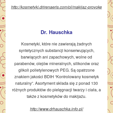
http://kosmetyki.drirenaeris.com/pl/makijaz-provoke
Dr. Hauschka
Kosmetyki, które nie zawierają żadnych
syntetycznych substancji konserwujących,
barwiących ani zapachowych, wolne od
parabenów, olejów mineralnych, silikonów oraz
glikoli polietylenowych PEG. Są opatrzone
znakiem jakości BDIH “Kontrolowany kosmetyk
naturalny”. Asortyment składa się z ponad 130
różnych produktów do pielęgnacji twarzy i ciała, a
także z kosmetyków do makijażu.
http://www.drhauschka.info.pl/