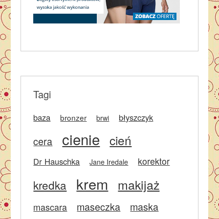
Tagi
baza
błyszczyk
bronzer
brwi
cienie
cień
cera
korektor
Dr Hauschka
Jane Iredale
krem
makijaż
kredka
maseczka
maska
mascara