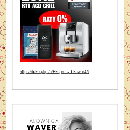
https://luke.pl/pl/c/Ekspresy-i-kawa/45