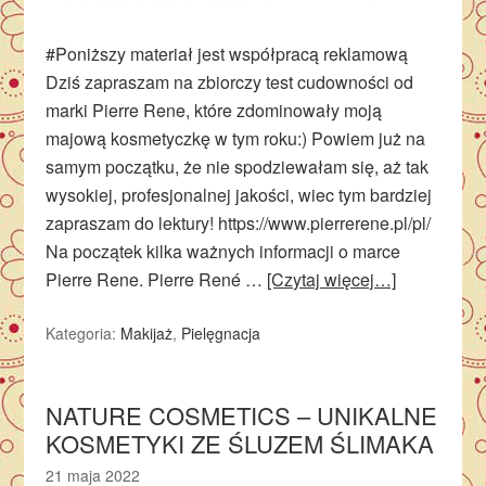
#Poniższy materiał jest współpracą reklamową
Dziś zapraszam na zbiorczy test cudowności od
marki Pierre Rene, które zdominowały moją
majową kosmetyczkę w tym roku:) Powiem już na
samym początku, że nie spodziewałam się, aż tak
wysokiej, profesjonalnej jakości, wiec tym bardziej
zapraszam do lektury! https://www.pierrerene.pl/pl/
Na początek kilka ważnych informacji o marce
Pierre Rene. Pierre René …
[Czytaj więcej…]
Kategoria:
Makijaż
,
Pielęgnacja
NATURE COSMETICS – UNIKALNE
KOSMETYKI ZE ŚLUZEM ŚLIMAKA
21 maja 2022