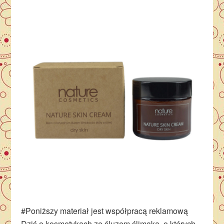
#Poniższy materiał jest współpracą reklamową
Dziś o kosmetykach ze śluzem ślimaka, o których