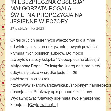
“NIEBEZPIECZNA OBSESJA”
MAŁGORZATA ROGALA –
ŚWIETNA PROPOZYCJA NA
JESIENNE WIECZORY
27 października 2023
Okres długich jesiennych wieczorów to dla mnie
od wielu lat czas na odkrywanie nowych powieści
kryminalnych polskich autorów. Do moich
faworytów należy książka “Niebezpieczna obsesja”
Małgorzaty Rogali. To książka, której data premiery
odbyła się także w środku jesieni – 25
października 2023 roku.
https://www.skarpawarszawska.pl/shop/kryminal/niebezp
obsesja.html Poniższy opis pochodzi ze strony
Wydawnictwa: “Stawscy spełniają swoje marzenie:
kupują …
[Czytaj więcej…]