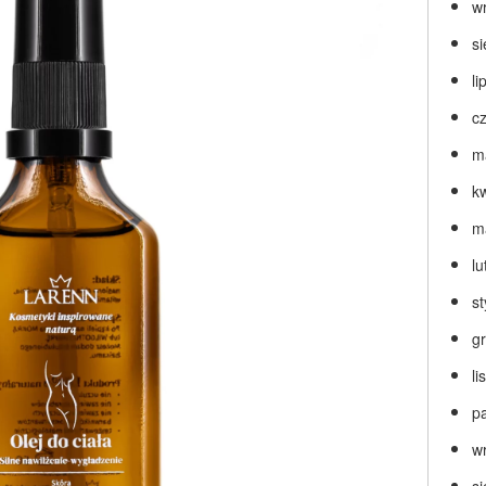
w
s
li
c
m
k
m
lu
s
g
l
p
w