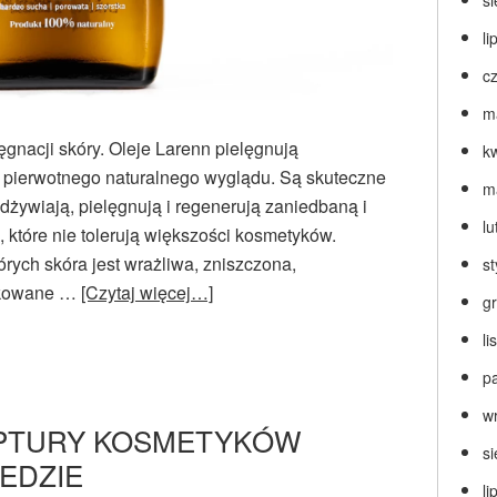
s
li
c
m
ęgnacji skóry. Oleje Larenn pielęgnują
k
 pierwotnego naturalnego wyglądu. Są skuteczne
m
dżywiają, pielęgnują i regenerują zaniedbaną i
lu
 które nie tolerują większości kosmetyków.
rych skóra jest wrażliwa, zniszczona,
s
ukowane …
[Czytaj więcej…]
g
l
p
w
EPTURY KOSMETYKÓW
s
EDZIE
li