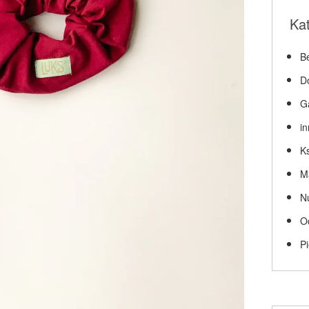
Ka
Be
D
G
i
Ks
M
N
O
P