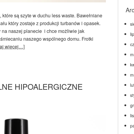
Ar
 które są szyte w duchu less waste. Bawełniane
ału który zostaje z produkcji turbanów i opasek.
s
na naszej planecie i chce możliwie jak
li
zaśmiecaniu naszego wspólnego domu. Frotki
c
taj więcej…]
m
k
m
LNE HIPOALERGICZNE
lu
s
g
l
p