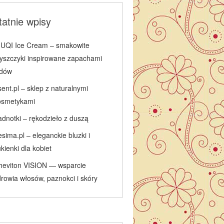
atnie wpisy
IUQI Ice Cream – smakowite
łyszczyki inspirowane zapachami
odów
ent.pl – sklep z naturalnymi
osmetykami
adnotki – rękodzieło z duszą
sima.pl – eleganckie bluzki i
kienki dla kobiet
heviton VISION — wsparcie
rowia włosów, paznokci i skóry