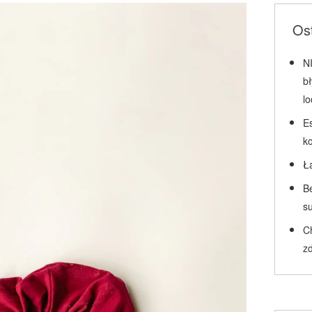
Ost
N
b
l
Es
k
Ł
Be
su
C
zd