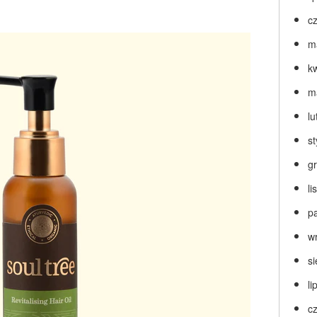
c
m
k
m
lu
s
g
l
p
w
s
li
c