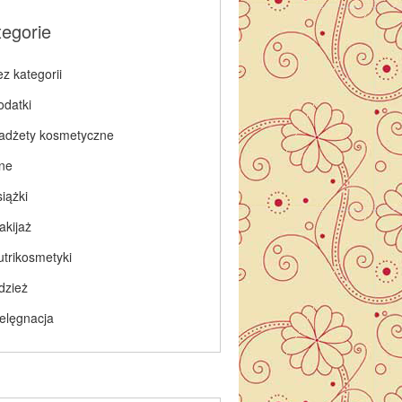
tegorie
z kategorii
odatki
adżety kosmetyczne
nne
iążki
akijaż
utrikosmetyki
dzież
ielęgnacja