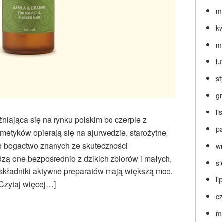
m
k
m
lu
s
g
l
niająca się na rynku polskim bo czerpie z
p
etyków opierają się na ajurwedzie, starożytnej
 to bogactwo znanych ze skuteczności
w
odzą one bezpośrednio z dzikich zbiorów i małych,
s
składniki aktywne preparatów mają większą moc.
li
[Czytaj więcej…]
c
m