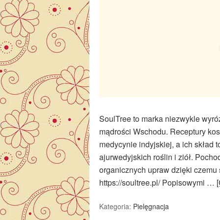
SoulTree to marka niezwykle wyróż
mądrości Wschodu. Receptury kosm
medycynie indyjskiej, a ich skład
ajurwedyjskich roślin i ziół. Poch
organicznych upraw dzięki czemu 
https://soultree.pl/ Popisowymi …
Kategoria:
Pielęgnacja