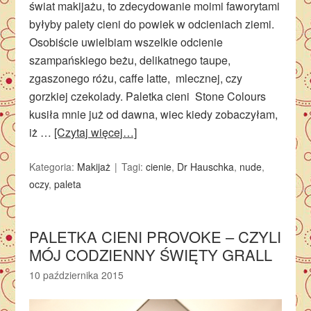
świat makijażu, to zdecydowanie moimi faworytami
byłyby palety cieni do powiek w odcieniach ziemi.
Osobiście uwielbiam wszelkie odcienie
szampańskiego beżu, delikatnego taupe,
zgaszonego różu, caffe latte, mlecznej, czy
gorzkiej czekolady. Paletka cieni Stone Colours
kusiła mnie już od dawna, wiec kiedy zobaczyłam,
iż …
[Czytaj więcej…]
Kategoria:
Makijaż
Tagi:
cienie
,
Dr Hauschka
,
nude
,
oczy
,
paleta
PALETKA CIENI PROVOKE – CZYLI
MÓJ CODZIENNY ŚWIĘTY GRALL
10 października 2015