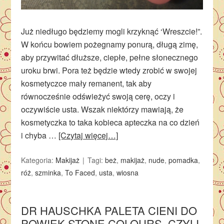
Już niedługo będziemy mogli krzyknąć ‘Wreszcie!”.
W końcu bowiem pożegnamy ponurą, długą zimę,
aby przywitać dłuższe, ciepłe, pełne słonecznego
uroku brwi. Pora też będzie wtedy zrobić w swojej
kosmetyczce mały remanent, tak aby
równocześnie odświeżyć swoją cerę, oczy i
oczywiście usta. Wszak niektórzy mawiają, że
kosmetyczka to taka kobieca apteczka na co dzień
i chyba …
[Czytaj więcej…]
Kategoria:
Makijaż
Tagi:
beż
,
makijaż
,
nude
,
pomadka
,
róż
,
szminka
,
To Faced
,
usta
,
wiosna
DR HAUSCHKA PALETA CIENI DO
POWIEK STONE COLOURS, CZYLI