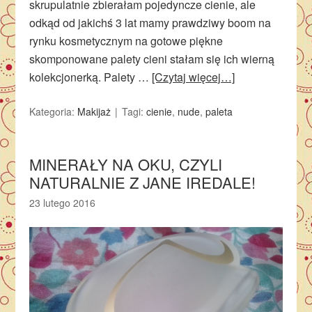
skrupulatnie zbierałam pojedyncze cienie, ale
odkąd od jakichś 3 lat mamy prawdziwy boom na
rynku kosmetycznym na gotowe piękne
skomponowane palety cieni stałam się ich wierną
kolekcjonerką. Palety …
[Czytaj więcej…]
Kategoria:
Makijaż
Tagi:
cienie
,
nude
,
paleta
MINERAŁY NA OKU, CZYLI
NATURALNIE Z JANE IREDALE!
23 lutego 2016