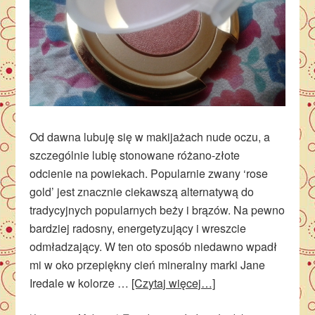
Od dawna lubuję się w makijażach nude oczu, a
szczególnie lubię stonowane różano-złote
odcienie na powiekach. Popularnie zwany ‘rose
gold’ jest znacznie ciekawszą alternatywą do
tradycyjnych popularnych beży i brązów. Na pewno
bardziej radosny, energetyzujący i wreszcie
odmładzający. W ten oto sposób niedawno wpadł
mi w oko przepiękny cień mineralny marki Jane
Iredale w kolorze …
[Czytaj więcej…]