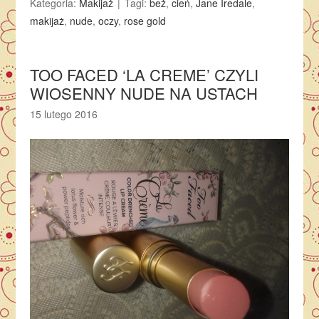
Kategoria:
Makijaż
Tagi:
beż
,
cień
,
Jane Iredale
,
makijaż
,
nude
,
oczy
,
rose gold
TOO FACED ‘LA CREME’ CZYLI
WIOSENNY NUDE NA USTACH
15 lutego 2016