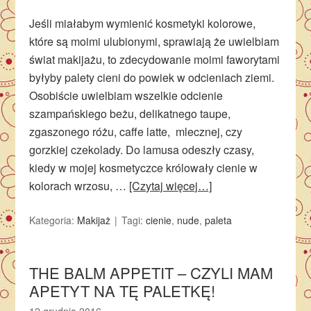
Jeśli miałabym wymienić kosmetyki kolorowe,
które są moimi ulubionymi, sprawiają że uwielbiam
świat makijażu, to zdecydowanie moimi faworytami
byłyby palety cieni do powiek w odcieniach ziemi.
Osobiście uwielbiam wszelkie odcienie
szampańskiego beżu, delikatnego taupe,
zgaszonego różu, caffe latte, mlecznej, czy
gorzkiej czekolady. Do lamusa odeszły czasy,
kiedy w mojej kosmetyczce królowały cienie w
kolorach wrzosu, …
[Czytaj więcej…]
Kategoria:
Makijaż
Tagi:
cienie
,
nude
,
paleta
THE BALM APPETIT – CZYLI MAM
APETYT NA TĘ PALETKĘ!
12 grudnia 2016