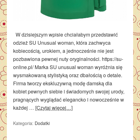
W dzisiejszym wpisie chciałabym przedstawić
odzież SU Unusual woman, która zachwyca
kobiecością, urokiem, a jednocześnie nie jest
pozbawiona pewnej nuty oryginalności. https://su-
online.pl/ Marka SU unusual woman wyróżnia się
wysmakowaną stylistyką oraz dbałością o detale.
Firma tworzy ekskluzywną modę damską dla
kobiet pewnych siebie i świadomych swojej urody,
pragnących wyglądać elegancko i nowocześnie w
każdej …
[Czytaj więcej…]
Kategoria:
Dodatki