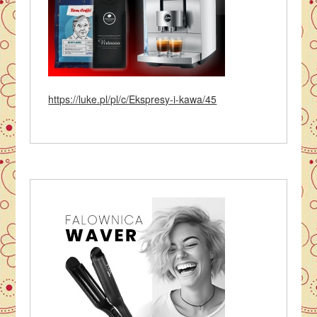
https://luke.pl/pl/c/Ekspresy-i-kawa/45