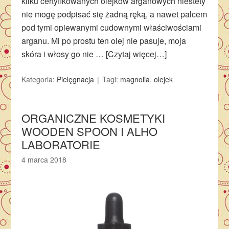
kilku certyfikowanych olejków arganowych niestety
nie mogę podpisać się żadną ręką, a nawet palcem
pod tymi opiewanymi cudownymi właściwościami
arganu. Mi po prostu ten olej nie pasuje, moja
skóra i włosy go nie …
[Czytaj więcej…]
Kategoria:
Pielęgnacja
Tagi:
magnolia
,
olejek
ORGANICZNE KOSMETYKI
WOODEN SPOON I ALHO
LABORATORIE
4 marca 2018