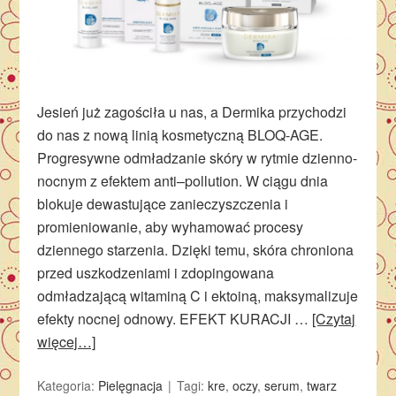
Jesień już zagościła u nas, a Dermika przychodzi
do nas z nową linią kosmetyczną BLOQ-AGE.
Progresywne odmładzanie skóry w rytmie dzienno-
nocnym z efektem anti–pollution. W ciągu dnia
blokuje dewastujące zanieczyszczenia i
promieniowanie, aby wyhamować procesy
dziennego starzenia. Dzięki temu, skóra chroniona
przed uszkodzeniami i zdopingowana
odmładzającą witaminą C i ektoiną, maksymalizuje
efekty nocnej odnowy. EFEKT KURACJI …
[Czytaj
więcej…]
Kategoria:
Pielęgnacja
Tagi:
kre
,
oczy
,
serum
,
twarz