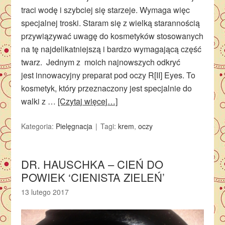
traci wodę i szybciej się starzeje. Wymaga więc
specjalnej troski. Staram się z wielką starannością
przywiązywać uwagę do kosmetyków stosowanych
na tę najdelikatniejszą i bardzo wymagającą część
twarz. Jednym z moich najnowszych odkryć
jest innowacyjny preparat pod oczy R[II] Eyes. To
kosmetyk, który przeznaczony jest specjalnie do
walki z …
[Czytaj więcej…]
Kategoria:
Pielęgnacja
Tagi:
krem
,
oczy
DR. HAUSCHKA – CIEŃ DO
POWIEK ‘CIENISTA ZIELEŃ’
13 lutego 2017