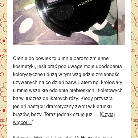
Cienie do powiek to u mnie bardzo zmienne
kosmetyki, jeśli brać pod uwagę moje upodobania
kolorystyczne i dużą w tym względzie zmienność
używanych na co dzień barw. Latem np. królowały
u mnie wszelkie odcienie niebieskich i fioletowych
barw, tudzież delikatnych róży. Kiedy przyszła
jesień nastąpił dramatyczny zwrot w kierunku
brązów, beży. Teraz jednak czuję już …
[Czytaj
więcej…]
Kategoria:
Makijaż
Tagi:
cień
,
Dr Hauschka
,
oczy