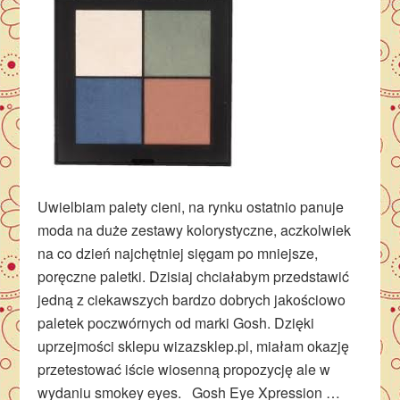
Uwielbiam palety cieni, na rynku ostatnio panuje
moda na duże zestawy kolorystyczne, aczkolwiek
na co dzień najchętniej sięgam po mniejsze,
poręczne paletki. Dzisiaj chciałabym przedstawić
jedną z ciekawszych bardzo dobrych jakościowo
paletek poczwórnych od marki Gosh. Dzięki
uprzejmości sklepu wizazsklep.pl, miałam okazję
przetestować iście wiosenną propozycję ale w
wydaniu smokey eyes. Gosh Eye Xpression …