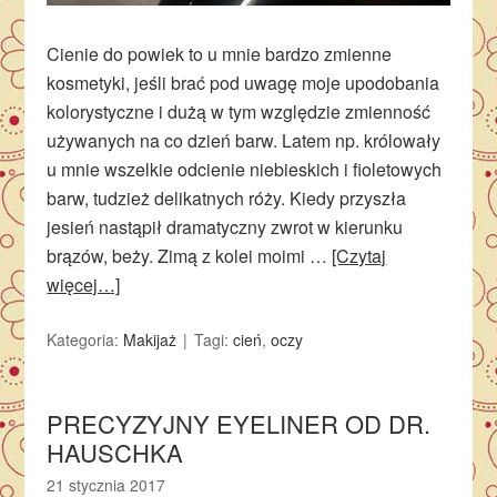
Cienie do powiek to u mnie bardzo zmienne
kosmetyki, jeśli brać pod uwagę moje upodobania
kolorystyczne i dużą w tym względzie zmienność
używanych na co dzień barw. Latem np. królowały
u mnie wszelkie odcienie niebieskich i fioletowych
barw, tudzież delikatnych róży. Kiedy przyszła
jesień nastąpił dramatyczny zwrot w kierunku
brązów, beży. Zimą z kolei moimi …
[Czytaj
więcej…]
Kategoria:
Makijaż
Tagi:
cień
,
oczy
PRECYZYJNY EYELINER OD DR.
HAUSCHKA
21 stycznia 2017