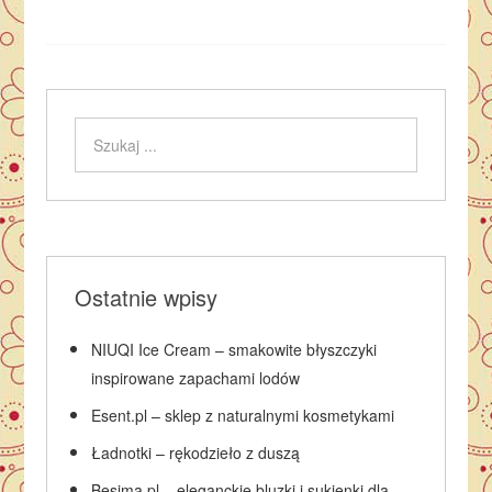
Ostatnie wpisy
NIUQI Ice Cream – smakowite błyszczyki
inspirowane zapachami lodów
Esent.pl – sklep z naturalnymi kosmetykami
Ładnotki – rękodzieło z duszą
Besima.pl – eleganckie bluzki i sukienki dla