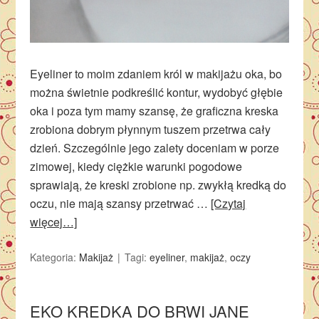
Eyeliner to moim zdaniem król w makijażu oka, bo
można świetnie podkreślić kontur, wydobyć głębie
oka i poza tym mamy szansę, że graficzna kreska
zrobiona dobrym płynnym tuszem przetrwa cały
dzień. Szczególnie jego zalety doceniam w porze
zimowej, kiedy ciężkie warunki pogodowe
sprawiają, że kreski zrobione np. zwykłą kredką do
oczu, nie mają szansy przetrwać …
[Czytaj
więcej…]
Kategoria:
Makijaż
Tagi:
eyeliner
,
makijaż
,
oczy
EKO KREDKA DO BRWI JANE