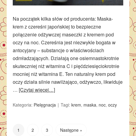
Na początek kilka słów od producenta: Maska-
krem z czereśni japońskiej to bezpieczne
połączenie odżywczej maseczki z kremem pod
oczy na noc. Czereśnia jest niezwykle bogata w
antocyjany – substancje o właściwościach
odmładzających. Działają one osiemnastokrotnie
skuteczniej niż witamina C i pięćdziesięciokrotnie
mocniej niż witamina E. Ten naturalny krem pod
oczy działa silnie nawilżająco, odżywczo, likwiduje
…
[Czytaj więcej…]
Kategoria:
Pielęgnacja
Tagi:
krem
,
maska
,
noc
,
oczy
1
2
3
Następne »