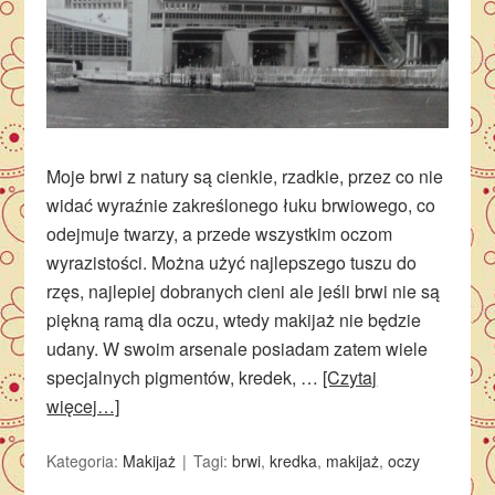
Moje brwi z natury są cienkie, rzadkie, przez co nie
widać wyraźnie zakreślonego łuku brwiowego, co
odejmuje twarzy, a przede wszystkim oczom
wyrazistości. Można użyć najlepszego tuszu do
rzęs, najlepiej dobranych cieni ale jeśli brwi nie są
piękną ramą dla oczu, wtedy makijaż nie będzie
udany. W swoim arsenale posiadam zatem wiele
specjalnych pigmentów, kredek, …
[Czytaj
więcej…]
Kategoria:
Makijaż
Tagi:
brwi
,
kredka
,
makijaż
,
oczy