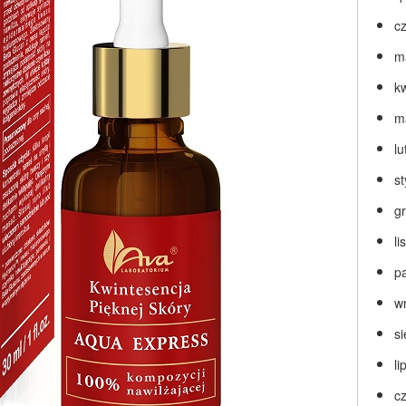
c
m
k
m
lu
s
g
l
p
w
s
li
c