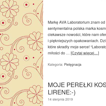
Markę AVA Laboratorium znam od l
sentymentalna polska marka kosme
ciekawsze nowości, które nam ofer
i piękniejszych opakowaniach. Dzi
które skradły moje serce! “Labora
miłości do …
[Czytaj więcej…]
Kategoria:
Pielęgnacja
MOJE PEREŁKI KO
LIRENE:-)
14 sierpnia 2019