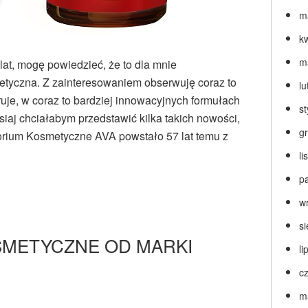
m
k
m
at, mogę powiedzieć, że to dla mnie
tyczna. Z zainteresowaniem obserwuję coraz to
lu
uje, w coraz to bardziej innowacyjnych formułach
s
siaj chciałabym przedstawić kilka takich nowości,
g
torium Kosmetyczne AVA powstało 57 lat temu z
l
p
w
s
SMETYCZNE OD MARKI
li
c
m