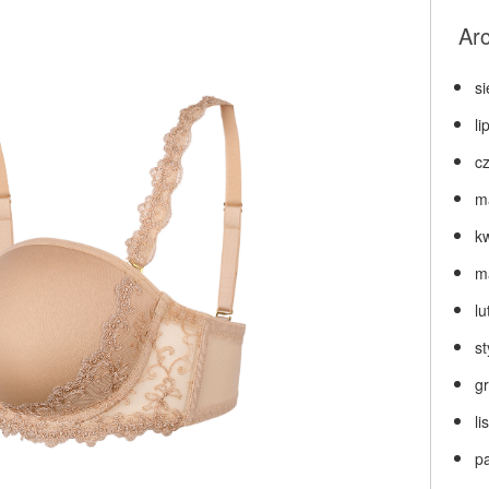
Ar
s
li
c
m
k
m
lu
s
g
l
p