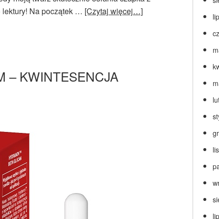
s
 lektury! Na początek …
[Czytaj więcej…]
li
c
m
k
M – KWINTESENCJA
m
lu
s
g
l
p
w
s
li