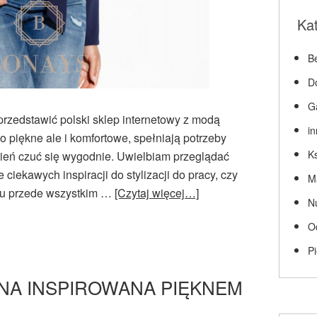
Ka
Be
D
G
rzedstawić polski sklep internetowy z modą
i
o piękne ale i komfortowe, spełniają potrzeby
Ks
dzień czuć się wygodnie. Uwielbiam przeglądać
e ciekawych inspiracji do stylizacji do pracy, czy
M
t tu przede wszystkim …
[Czytaj więcej…]
N
O
P
IZNA INSPIROWANA PIĘKNEM