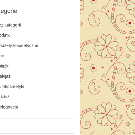
tegorie
z kategorii
odatki
adżety kosmetyczne
nne
iążki
akijaż
utrikosmetyki
dzież
ielęgnacja