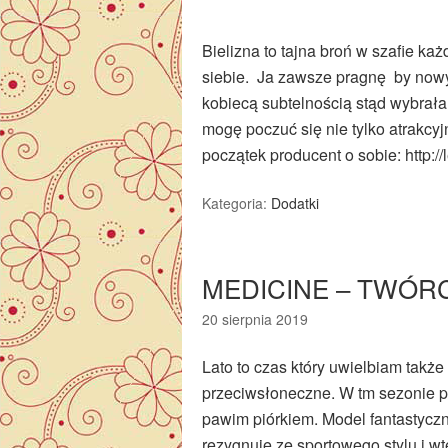
Bielizna to tajna broń w szafie każ
siebie. Ja zawsze pragnę by nowy 
kobiecą subtelnością stąd wybrałam
mogę poczuć się nie tylko atrakcyj
początek producent o sobie: http://
Kategoria:
Dodatki
MEDICINE – TWÓR
20 sierpnia 2019
Lato to czas który uwielbiam takż
przeciwsłoneczne. W tm sezonie p
pawim piórkiem. Model fantastyczny
rezygnuję ze sportowego stylu i w