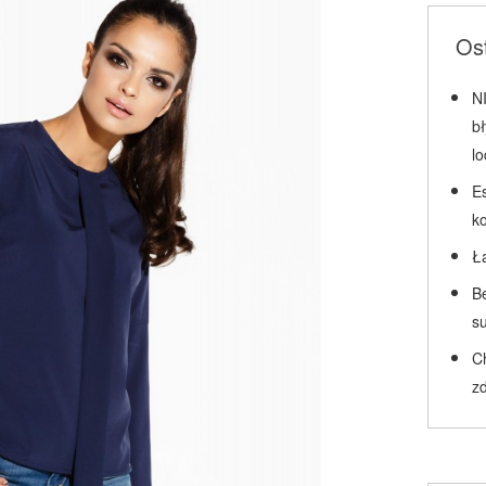
Ost
N
b
l
Es
k
Ł
Be
su
C
zd