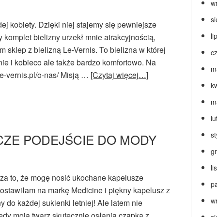
w
s
dej kobiety. Dzięki niej stajemy się pewniejsze
li
komplet bielizny urzekł mnie atrakcyjnością,
 sklep z bielizną Le-Vernis. To bielizna w której
c
nie i kobieco ale także bardzo komfortowo. Na
m
le-vernis.pl/o-nas/ Misją …
[Czytaj więcej…]
k
m
lu
s
CZE PODEJŚCIE DO MODY
g
l
e za to, że mogę nosić ukochane kapelusze
p
ostawiłam na markę Medicine i piękny kapelusz z
w
 do każdej sukienki letniej! Ale latem nie
tedy moją twarz skutecznie osłania czapka z