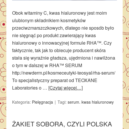
Obok witaminy C, kwas hialuronowy jest moim
ulubionym składnikiem kosmetyków
przeciwzmarszczkowych, dlatego nie sposób było
nie sięgnąć po produkt zawierający kwas
hialuronowy o innowacyjnej formule RHA™. Czy
faktycznie, tak jak to obiecuje producent skóra
stała się wyraźnie gładsza, ujędrniona i nawilżona
o tym w dalszej w RHA™ SERUM
http://newderm.pl/kosmeceutyki-teosyal/rha-serum/
To specjalistyczny preparat od TEOXANE
Laboratories o …
[Czytaj więcej…]
Kategoria:
Pielęgnacja
Tagi:
serum. kwas hialuronowy
ŻAKIET SOBORA, CZYLI POLSKA