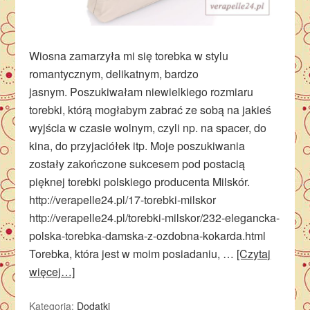
Wiosna zamarzyła mi się torebka w stylu
romantycznym, delikatnym, bardzo
jasnym. Poszukiwałam niewielkiego rozmiaru
torebki, którą mogłabym zabrać ze sobą na jakieś
wyjścia w czasie wolnym, czyli np. na spacer, do
kina, do przyjaciółek itp. Moje poszukiwania
zostały zakończone sukcesem pod postacią
pięknej torebki polskiego producenta Milskór.
http://verapelle24.pl/17-torebki-milskor
http://verapelle24.pl/torebki-milskor/232-elegancka-
polska-torebka-damska-z-ozdobna-kokarda.html
Torebka, która jest w moim posiadaniu, …
[Czytaj
więcej…]
Kategoria:
Dodatki