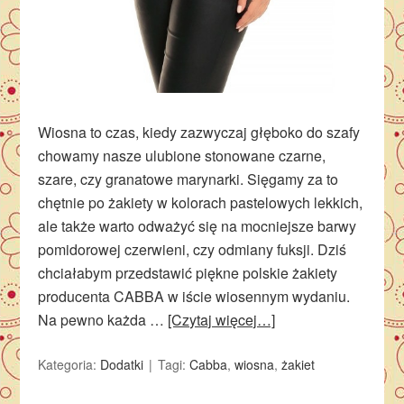
Wiosna to czas, kiedy zazwyczaj głęboko do szafy
chowamy nasze ulubione stonowane czarne,
szare, czy granatowe marynarki. Sięgamy za to
chętnie po żakiety w kolorach pastelowych lekkich,
ale także warto odważyć się na mocniejsze barwy
pomidorowej czerwieni, czy odmiany fuksji. Dziś
chciałabym przedstawić piękne polskie żakiety
producenta CABBA w iście wiosennym wydaniu.
Na pewno każda …
[Czytaj więcej…]
Kategoria:
Dodatki
Tagi:
Cabba
,
wiosna
,
żakiet