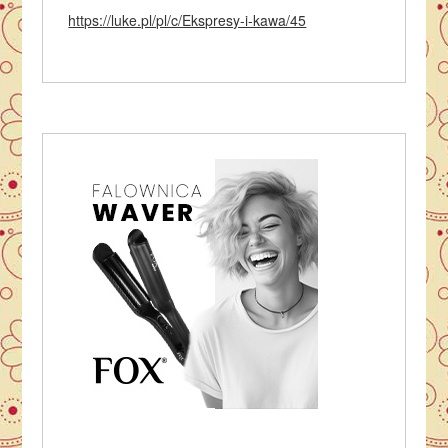
https://luke.pl/pl/c/Ekspresy-i-kawa/45