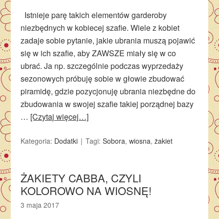
Istnieje parę takich elementów garderoby
niezbędnych w kobiecej szafie. Wiele z kobiet
zadaje sobie pytanie, jakie ubrania muszą pojawić
się w ich szafie, aby ZAWSZE miały się w co
ubrać. Ja np. szczególnie podczas wyprzedaży
sezonowych próbuję sobie w głowie zbudować
piramidę, gdzie pozycjonuję ubrania niezbędne do
zbudowania w swojej szafie takiej porządnej bazy
…
[Czytaj więcej…]
Kategoria:
Dodatki
Tagi:
Sobora
,
wiosna
,
żakiet
ŻAKIETY CABBA, CZYLI
KOLOROWO NA WIOSNĘ!
3 maja 2017