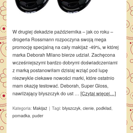
W drugiej dekadzie października – jak co roku –
drogeria Rossmann rozpoczyna swoją mega
promocję specjalną na cały makijaż -49%, w której
marka Deborah Milano bierze udział. Zachęcona
wcześniejszymi bardzo dobrymi doświadczeniami
z marką postanowiłam dzisiaj wziąć pod lupę
niezwykle ciekawe nowości marki, które ostatnio
mam okazję testować. Deborah, Super Gloss,
nawilżający błyszczyk do ust …
[Czytaj więcej…]
Kategoria:
Makijaż
Tagi:
błyszczyk
,
cienie
,
podkład
,
pomadka
,
puder