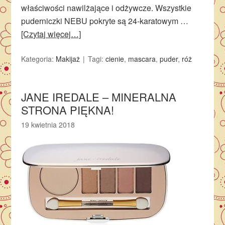
właściwości nawilżające i odżywcze. Wszystkie
puderniczki NEBU pokryte są 24-karatowym …
[Czytaj więcej…]
Kategoria:
Makijaż
Tagi:
cienie
,
mascara
,
puder
,
róż
JANE IREDALE – MINERALNA
STRONA PIĘKNA!
19 kwietnia 2018