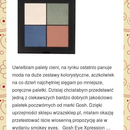
Uwielbiam palety cieni, na rynku ostatnio panuje
moda na duże zestawy kolorystyczne, aczkolwiek
na co dzień najchętniej sięgam po mniejsze,
poręczne paletki. Dzisiaj chciałabym przedstawić
jedną z ciekawszych bardzo dobrych jakościowo
paletek poczwórnych od marki Gosh. Dzięki
uprzejmości sklepu wizazsklep.pl, miałam okazję
przetestować iście wiosenną propozycję ale w
wydaniu smokey eyes. Gosh Eye Xpression …