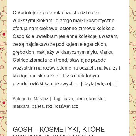
Chłodniejsza pora roku nadchodzi coraz
większymi krokami, dlatego marki kosmetyczne
oferują nam ciekawe jesienno-zimowe kolekcje.
Osobiście uwielbiam jesienne kolekcje, uważam,
że są najciekawsze pod kątem eleganckich,
głębokich makijaży w klasycznym stylu. Marka
Catrice złamała ten trend, stawiając przede
wszystkim na rozświetlenie na oczach, na twarzy i
kładąc nacisk na kolor. Dziś chciałabym
przedstawić kilka ciekawych …
[Czytaj więcej…]
Kategoria:
Makijaż
Tagi:
baza
,
cienie
,
korektor
,
mascara
,
paleta
,
róż
,
rozświetlacz
GOSH – KOSMETYKI, KTÓRE