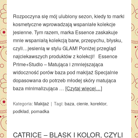
Rozpoczyna się mój ulubiony sezon, kiedy to marki
kosmetyczne wprowadzają wspaniałe kolekcje
jesienne. Tym razem, marka Essence zaskakuje
mnie wspaniałą kolekcją barw, przepychu, błysku,
czyli…jesienią w stylu GLAM! Poniżej przegląd
najciekawszych produktów z kolekcji! Essence
Prime+Studio – Matująca i zmniejszająca
widoczność porów baza pod makijaż Specjalnie
dopasowana do potrzeb młodej skóry matująca
baza minimalizująca …
[Czytaj więcej…]
Kategoria:
Makijaż
Tagi:
baza
,
cienie
,
korektor
,
podkład
,
pomadka
CATRICE – BLASK I KOLOR, CZYLI