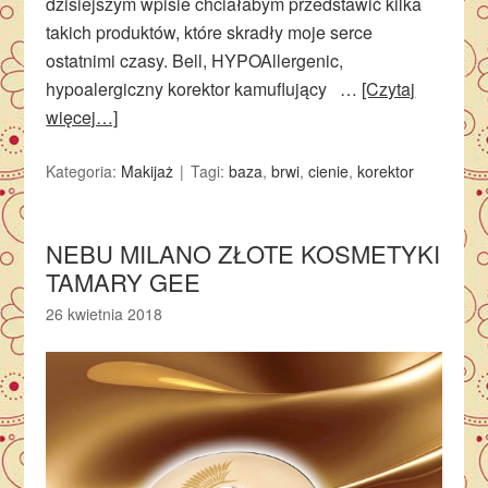
dzisiejszym wpisie chciałabym przedstawić kilka
takich produktów, które skradły moje serce
ostatnimi czasy. Bell, HYPOAllergenic,
hypoalergiczny korektor kamuflujący …
[Czytaj
więcej…]
Kategoria:
Makijaż
Tagi:
baza
,
brwi
,
cienie
,
korektor
NEBU MILANO ZŁOTE KOSMETYKI
TAMARY GEE
26 kwietnia 2018