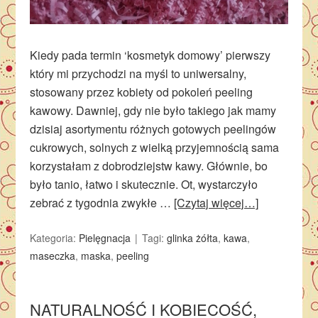
Kiedy pada termin ‘kosmetyk domowy’ pierwszy
który mi przychodzi na myśl to uniwersalny,
stosowany przez kobiety od pokoleń peeling
kawowy. Dawniej, gdy nie było takiego jak mamy
dzisiaj asortymentu różnych gotowych peelingów
cukrowych, solnych z wielką przyjemnością sama
korzystałam z dobrodziejstw kawy. Głównie, bo
było tanio, łatwo i skutecznie. Ot, wystarczyło
zebrać z tygodnia zwykłe …
[Czytaj więcej…]
Kategoria:
Pielęgnacja
Tagi:
glinka żółta
,
kawa
,
maseczka
,
maska
,
peeling
NATURALNOŚĆ I KOBIECOŚĆ,