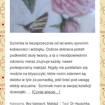
Szminka to bezsprzecznie od lat wielu synonim
kobiecości i wdzięku. Dobrze dobrana potrafi
podkreślić atuty twarzy, a ta o nieodpowiednim
odcieniu nieraz zrujnuje każdy, nawet
profesjonalny makijaż. Nigdy nie poddałam się
modzie na błyszczyki, które moim zdaniem są
daleko w tyle za pomadką, jeśli brać pod uwagę
efekty wizualne. Szminek mam w swojej kolekcji
dziesiątki, …
[Czytaj więcej…]
Kategoria:
Bez kategorii
,
Makijaż
Tagi:
Dr Hauschka
,