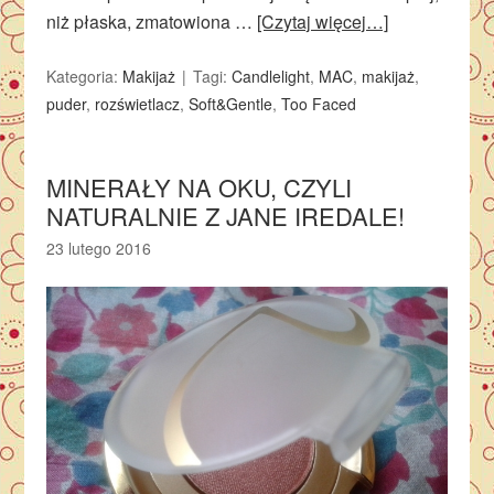
niż płaska, zmatowiona …
[Czytaj więcej…]
Kategoria:
Makijaż
Tagi:
Candlelight
,
MAC
,
makijaż
,
puder
,
rozświetlacz
,
Soft&Gentle
,
Too Faced
MINERAŁY NA OKU, CZYLI
NATURALNIE Z JANE IREDALE!
23 lutego 2016