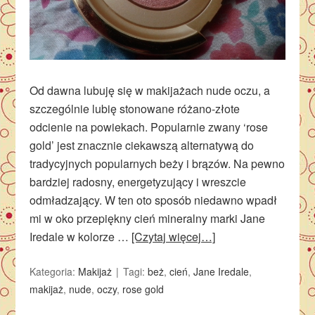
Od dawna lubuję się w makijażach nude oczu, a
szczególnie lubię stonowane różano-złote
odcienie na powiekach. Popularnie zwany ‘rose
gold’ jest znacznie ciekawszą alternatywą do
tradycyjnych popularnych beży i brązów. Na pewno
bardziej radosny, energetyzujący i wreszcie
odmładzający. W ten oto sposób niedawno wpadł
mi w oko przepiękny cień mineralny marki Jane
Iredale w kolorze …
[Czytaj więcej…]
Kategoria:
Makijaż
Tagi:
beż
,
cień
,
Jane Iredale
,
makijaż
,
nude
,
oczy
,
rose gold