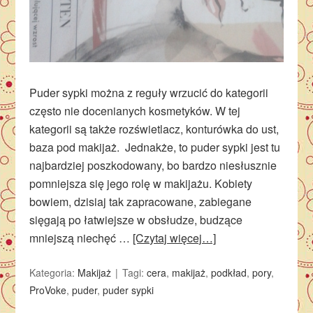
Puder sypki można z reguły wrzucić do kategorii
często nie docenianych kosmetyków. W tej
kategorii są także rozświetlacz, konturówka do ust,
baza pod makijaż. Jednakże, to puder sypki jest tu
najbardziej poszkodowany, bo bardzo niesłusznie
pomniejsza się jego rolę w makijażu. Kobiety
bowiem, dzisiaj tak zapracowane, zabiegane
sięgają po łatwiejsze w obsłudze, budzące
mniejszą niechęć …
[Czytaj więcej…]
Kategoria:
Makijaż
Tagi:
cera
,
makijaż
,
podkład
,
pory
,
ProVoke
,
puder
,
puder sypki