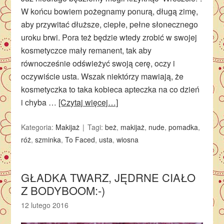
W końcu bowiem pożegnamy ponurą, długą zimę,
aby przywitać dłuższe, ciepłe, pełne słonecznego
uroku brwi. Pora też będzie wtedy zrobić w swojej
kosmetyczce mały remanent, tak aby
równocześnie odświeżyć swoją cerę, oczy i
oczywiście usta. Wszak niektórzy mawiają, że
kosmetyczka to taka kobieca apteczka na co dzień
i chyba …
[Czytaj więcej…]
Kategoria:
Makijaż
Tagi:
beż
,
makijaż
,
nude
,
pomadka
,
róż
,
szminka
,
To Faced
,
usta
,
wiosna
GŁADKA TWARZ, JĘDRNE CIAŁO
Z BODYBOOM:-)
12 lutego 2016