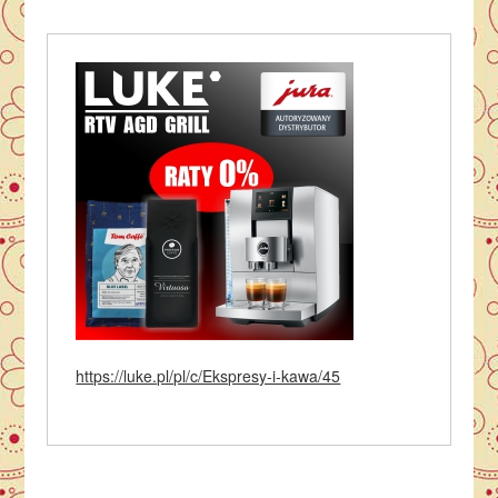
https://luke.pl/pl/c/Ekspresy-i-kawa/45