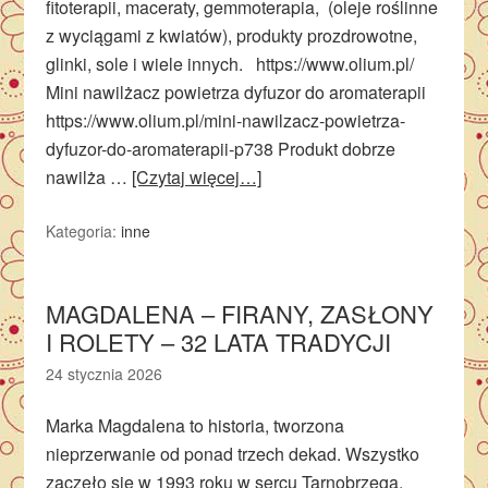
fitoterapii, maceraty, gemmoterapia, (oleje roślinne
z wyciągami z kwiatów), produkty prozdrowotne,
glinki, sole i wiele innych. https://www.olium.pl/
Mini nawilżacz powietrza dyfuzor do aromaterapii
https://www.olium.pl/mini-nawilzacz-powietrza-
dyfuzor-do-aromaterapii-p738 Produkt dobrze
nawilża …
[Czytaj więcej…]
Kategoria:
inne
MAGDALENA – FIRANY, ZASŁONY
I ROLETY – 32 LATA TRADYCJI
24 stycznia 2026
Marka Magdalena to historia, tworzona
nieprzerwanie od ponad trzech dekad. Wszystko
zaczęło się w 1993 roku w sercu Tarnobrzega.