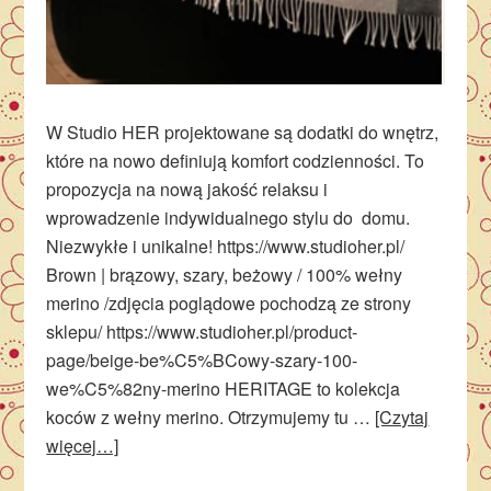
W Studio HER projektowane są dodatki do wnętrz,
które na nowo definiują komfort codzienności. To
propozycja na nową jakość relaksu i
wprowadzenie indywidualnego stylu do domu.
Niezwykłe i unikalne! https://www.studioher.pl/
Brown | brązowy, szary, beżowy / 100% wełny
merino /zdjęcia poglądowe pochodzą ze strony
sklepu/ https://www.studioher.pl/product-
page/beige-be%C5%BCowy-szary-100-
we%C5%82ny-merino HERITAGE to kolekcja
koców z wełny merino. Otrzymujemy tu …
[Czytaj
więcej…]