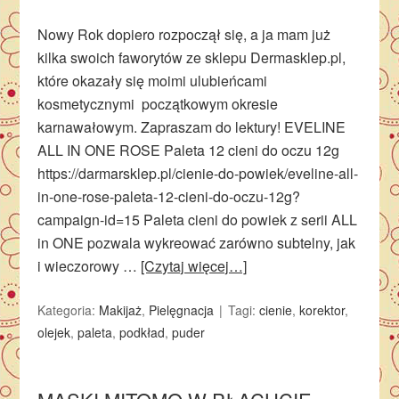
Nowy Rok dopiero rozpoczął się, a ja mam już
kilka swoich faworytów ze sklepu Dermasklep.pl,
które okazały się moimi ulubieńcami
kosmetycznymi początkowym okresie
karnawałowym. Zapraszam do lektury! EVELINE
ALL IN ONE ROSE Paleta 12 cieni do oczu 12g
https://darmarsklep.pl/cienie-do-powiek/eveline-all-
in-one-rose-paleta-12-cieni-do-oczu-12g?
campaign-id=15 Paleta cieni do powiek z serii ALL
in ONE pozwala wykreować zarówno subtelny, jak
i wieczorowy …
[Czytaj więcej…]
Kategoria:
Makijaż
,
Pielęgnacja
Tagi:
cienie
,
korektor
,
olejek
,
paleta
,
podkład
,
puder