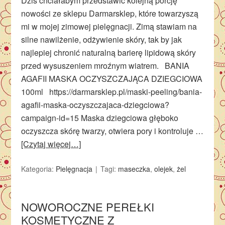
Dziś chciałabym przedstawić kolejną porcję
nowości ze sklepu Darmarsklep, które towarzyszą
mi w mojej zimowej pielęgnacji. Zimą stawiam na
silne nawilżenie, odżywienie skóry, tak by jak
najlepiej chronić naturalną barierę lipidową skóry
przed wysuszeniem mroźnym wiatrem. BANIA
AGAFII MASKA OCZYSZCZAJĄCA DZIEGCIOWA
100ml https://darmarsklep.pl/maski-peeling/bania-
agafii-maska-oczyszczajaca-dziegciowa?
campaign-id=15 Maska dziegciowa głęboko
oczyszcza skórę twarzy, otwiera pory i kontroluje …
[Czytaj więcej…]
Kategoria:
Pielęgnacja
Tagi:
maseczka
,
olejek
,
żel
NOWOROCZNE PEREŁKI
KOSMETYCZNE Z