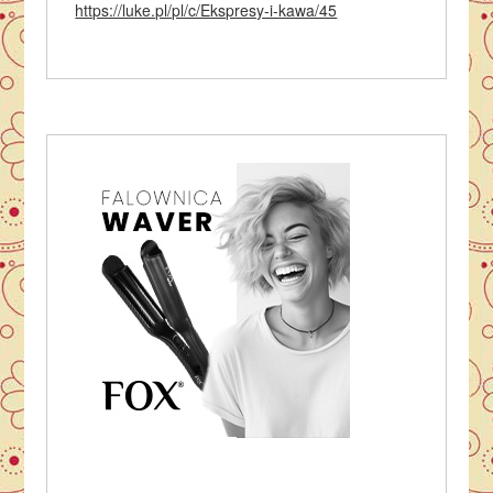
https://luke.pl/pl/c/Ekspresy-i-kawa/45