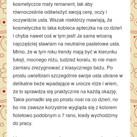
kosmetyczce mały remanent, tak aby
równocześnie odświeżyć swoją cerę, oczy i
oczywiście usta. Wszak niektórzy mawiają, że
kosmetyczka to taka kobieca apteczka na co dzień
i chyba nawet coś w tym jest! Ja sama wiosną
najczęściej stawiam na neutralne pastelowe usta.
Mimo, że w tym roku trendy mają być w kierunku
fuksji, mocnego różu, tudzież koralu, to nie mam
zamiaru zrezygnować z klasycznego beżu. Po
prostu uwielbiam szczególnie swoje usta ubrane w
delikatne beże wpadające w urocze róże i wiem,
że to sprawdza się praktycznie na każdą okazję.
Takie pomadki się po prostu nosi na co dzień, no
bo nie zawsze korzystnie wygląda się z kolorem
fioletowo podobnym o 7 rano, kiedy wychodzimy
do pracy.