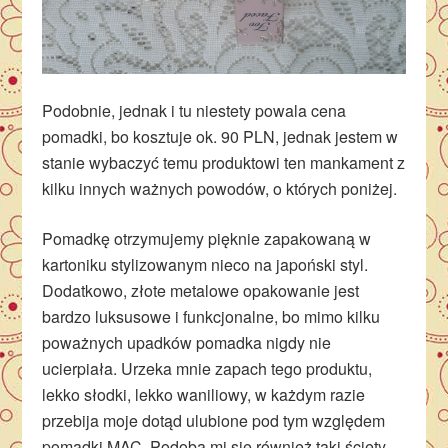
Podobnie, jednak i tu niestety powala cena
pomadki, bo kosztuje ok. 90 PLN, jednak jestem w
stanie wybaczyć temu produktowi ten mankament z
kilku innych ważnych powodów, o których poniżej.
Pomadkę otrzymujemy pięknie zapakowaną w
kartoniku stylizowanym nieco na japoński styl.
Dodatkowo, złote metalowe opakowanie jest
bardzo luksusowe i funkcjonalne, bo mimo kilku
poważnych upadków pomadka nigdy nie
ucierpiała. Urzeka mnie zapach tego produktu,
lekko słodki, lekko waniliowy, w każdym razie
przebija moje dotąd ulubione pod tym względem
pomadki MAC. Podoba mi się również taki ścięty