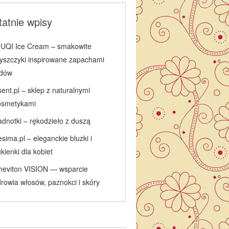
atnie wpisy
IUQI Ice Cream – smakowite
łyszczyki inspirowane zapachami
odów
ent.pl – sklep z naturalnymi
osmetykami
adnotki – rękodzieło z duszą
sima.pl – eleganckie bluzki i
kienki dla kobiet
heviton VISION — wsparcie
rowia włosów, paznokci i skóry