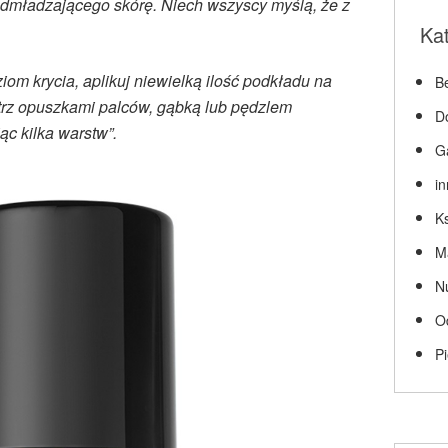
dmładzającego skórę. Niech wszyscy myślą, że z
Ka
om krycia, aplikuj niewielką ilość podkładu na
Be
ątrz opuszkami palców, gąbką lub pędzlem
D
ąc kilka warstw”.
G
i
Ks
M
N
O
P