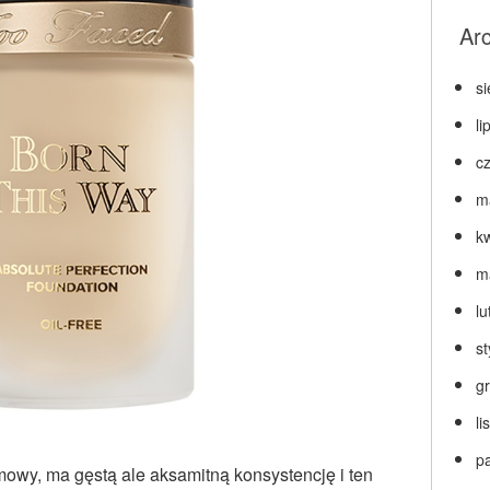
Ar
s
li
c
m
k
m
lu
s
g
l
p
mowy, ma gęstą ale aksamitną konsystencję i ten