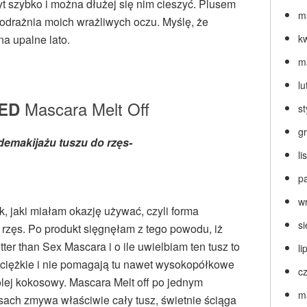
yt szybko i można dłużej się nim cieszyć. Plusem
m
podrażnia moich wrażliwych oczu. Myślę, że
na upalne lato.
k
m
lu
Mascara Melt Off
CED
s
g
 demakijażu tuszu do rzęs-
l
p
w
k, jaki miałam okazję używać, czyli forma
s
rzęs. Po produkt sięgnęłam z tego powodu, iż
r than Sex Mascara i o ile uwielbiam ten tusz to
li
o ciężkie i nie pomagają tu nawet wysokopółkowe
c
olej kokosowy. Mascara Melt off po jednym
m
sach zmywa właściwie cały tusz, świetnie ściąga