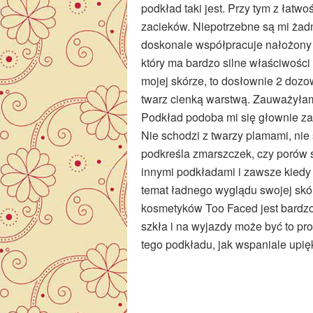
podkład taki jest. Przy tym z łatw
zacieków. Niepotrzebne są mi żad
doskonale współpracuje nałożony 
który ma bardzo silne właściwości 
mojej skórze, to dosłownie 2 dozo
twarz cienką warstwą. Zauważyłam
Podkład podoba mi się głownie za 
Nie schodzi z twarzy plamami, nie ś
podkreśla zmarszczek, czy porów s
innymi podkładami i zawsze kied
temat ładnego wyglądu swojej skó
kosmetyków Too Faced jest bardz
szkła i na wyjazdy może być to p
tego podkładu, jak wspaniale upię