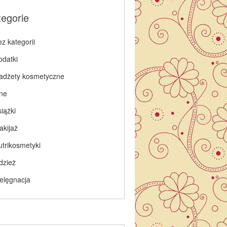
tegorie
z kategorii
odatki
adżety kosmetyczne
nne
iążki
akijaż
utrikosmetyki
dzież
ielęgnacja