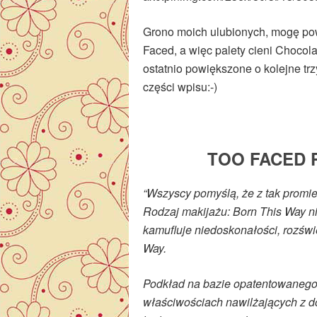
Grono moich ulubionych, mogę po
Faced, a więc palety cieni Chocola
ostatnio powiększone o kolejne tr
części wpisu:-)
TOO FACED P
“Wszyscy pomyślą, że z tak promie
Rodzaj makijażu: Born This Way ni
kamufluje niedoskonałości, rozświ
Way.
Podkład na bazie opatentowanego
właściwościach nawilżających z do