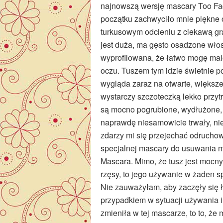
najnowszą wersję mascary Too Fa
początku zachwyciło mnie piękne 
turkusowym odcieniu z ciekawą gra
jest duża, ma gęsto osadzone włosi
wyprofilowana, że łatwo mogę mal
oczu. Tuszem tym idzie świetnie p
wygląda zaraz na otwarte, większ
wystarczy szczoteczką lekko przyt
są mocno pogrubione, wydłużone, t
naprawdę niesamowicie trwały, nie
zdarzy mi się przejechać odruch
specjalnej mascary do usuwania m
Mascara. Mimo, że tusz jest mocny
rzęsy, to jego używanie w żaden s
Nie zauważyłam, aby zaczęły się 
przypadkiem w sytuacji używania
zmieniła w tej mascarze, to to, że