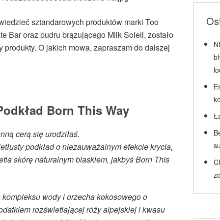
Ost
wiedzieć sztandarowych produktów marki Too
te Bar oraz pudru brązującego Milk Soleil, zostało
N
zy produkty. O jakich mowa, zapraszam do dalszej
b
l
Es
k
odkład Born This Way
Ł
Be
nną cerą się urodziłaś.
su
etłusty podkład o niezauważalnym efekcie krycia,
etla skórę naturalnym blaskiem, jakbyś Born This
C
zd
 kompleksu wody i orzecha kokosowego o
datkiem rozświetlającej róży alpejskiej i kwasu