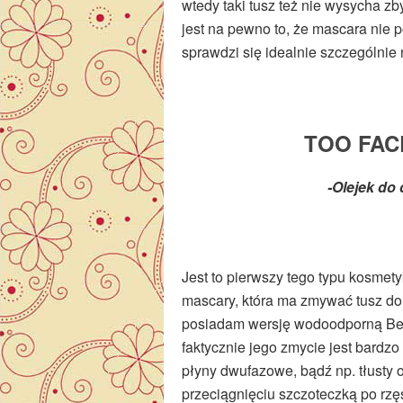
wtedy taki tusz też nie wysycha zb
jest na pewno to, że mascara nie 
sprawdzi się idealnie szczególnie 
TOO FA
-Olejek do
Jest to pierwszy tego typu kosmety
mascary, która ma zmywać tusz do 
posiadam wersję wodoodporną Bette
faktycznie jego zmycie jest bardz
płyny dwufazowe, bądź np. tłusty 
przeciągnięciu szczoteczką po rzę