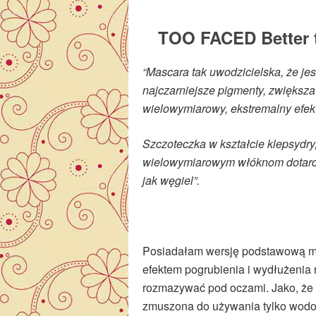
TOO FACED Better 
“Mascara tak uwodzicielska, że jes
najczarniejsze pigmenty, zwiększa
wielowymiarowy, ekstremalny efekt
Szczoteczka w kształcie klepsydry
wielowymiarowym włóknom dotarcie
jak węgiel”.
Posiadałam wersję podstawową ma
efektem pogrubienia i wydłużenia r
rozmazywać pod oczami. Jako, że 
zmuszona do używania tylko wodo