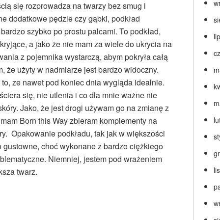
w
ością się rozprowadza na twarzy bez smug i
ne dodatkowe pędzle czy gąbki, podkład
s
bardzo szybko po prostu palcami. To podkład,
li
kryjące, a jako że nie mam za wiele do ukrycia na
c
wania z pojemnika wystarczą, abym pokryła całą
, że użyty w nadmiarze jest bardzo widoczny.
m
to, ze nawet pod koniec dnia wygląda idealnie.
k
ciera się, nie utlenia i co dla mnie ważne nie
m
kóry. Jako, że jest drogi używam go na zmianę z
y mam Born this Way zbieram komplementy na
lu
ry. Opakowanie podkładu, tak jak w większości
s
o gustowne, choć wykonane z bardzo ciężkiego
g
roblematyczne. Niemniej, jestem pod wrażeniem
l
ksza twarz.
p
w