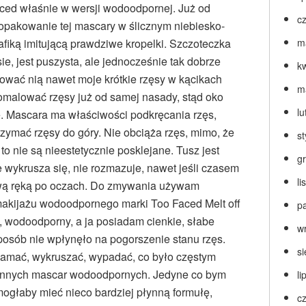
ced właśnie w wersji wodoodpornej. Już od
c
opakowanie tej mascary w ślicznym niebiesko-
fiką imitującą prawdziwe kropelki. Szczoteczka
m
e, jest puszysta, ale jednocześnie tak dobrze
k
ować nią nawet moje krótkie rzęsy w kącikach
m
omalować rzęsy już od samej nasady, stąd oko
lu
e. Mascara ma właściwości podkręcania rzęs,
rzymać rzęsy do góry. Nie obciąża rzęs, mimo, że
s
o nie są nieestetycznie posklejane. Tusz jest
g
 wykrusza się, nie rozmazuje, nawet jeśli czasem
l
ową ręką po oczach. Do zmywania używam
akijażu wodoodpornego marki Too Faced Melt off
p
, wodoodporny, a ja posiadam cienkie, słabe
w
posób nie wpłynęło na pogorszenie stanu rzęs.
s
łamać, wykruszać, wypadać, co było częstym
 innych mascar wodoodpornych. Jedyne co bym
li
 mogłaby mieć nieco bardziej płynną formułę,
c