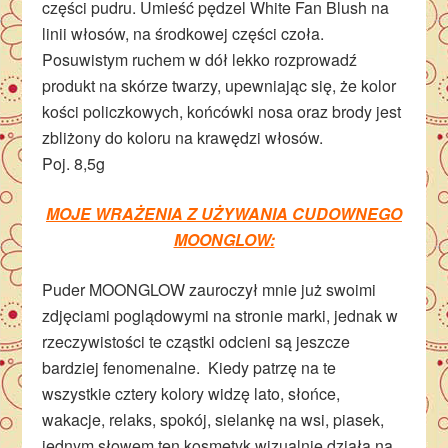
części pudru. Umieść pędzel White Fan Blush na
linii włosów, na środkowej części czoła.
Posuwistym ruchem w dół lekko rozprowadź
produkt na skórze twarzy, upewniając się, że kolor
kości policzkowych, końcówki nosa oraz brody jest
zbliżony do koloru na krawędzi włosów.
Poj. 8,5g
MOJE WRAŻENIA Z UŻYWANIA CUDOWNEGO
MOONGLOW:
Puder MOONGLOW zauroczył mnie już swoimi
zdjęciami poglądowymi na stronie marki, jednak w
rzeczywistości te cząstki odcieni są jeszcze
bardziej fenomenalne. Kiedy patrzę na te
wszystkie cztery kolory widzę lato, słońce,
wakacje, relaks, spokój, sielankę na wsi, piasek,
jednym słowem ten kosmetyk wizualnie działa na