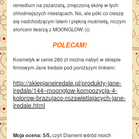
remedium na zszarzałą, zmęczoną skórę w tych
chłodniejszych miesiącach. No, ale póki co cieszę
się nadchodzącym latem i piękną muśnietą, niczym
słońcem twarzą z MOONGLOW:-)))
POLECAM!
Kosmetyk w cenie 280 zł można nabyć w sklepie
firmowym Jane Iredale pod poniższym linkiem:
http://sklepjaneiredale.pl/produkty-jane-
iredale/144–moonglow-kompozycja-4-
kolorow-brazujaco-rozswietlajacych-jane-
iredale.html
Moja ocena: 5/5,
czyli Diament wśród moich