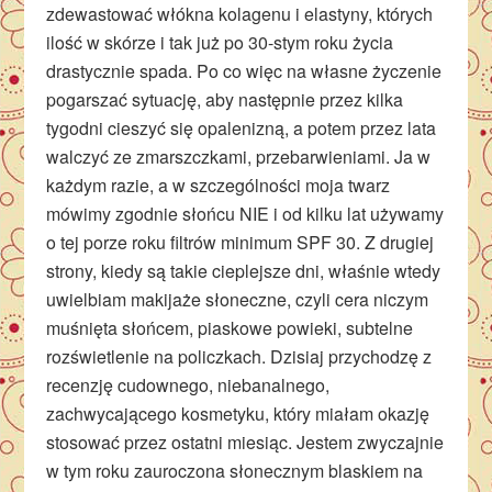
zdewastować włókna kolagenu i elastyny, których
ilość w skórze i tak już po 30-stym roku życia
drastycznie spada. Po co więc na własne życzenie
pogarszać sytuację, aby następnie przez kilka
tygodni cieszyć się opalenizną, a potem przez lata
walczyć ze zmarszczkami, przebarwieniami. Ja w
każdym razie, a w szczególności moja twarz
mówimy zgodnie słońcu NIE i od kilku lat używamy
o tej porze roku filtrów minimum SPF 30. Z drugiej
strony, kiedy są takie cieplejsze dni, właśnie wtedy
uwielbiam makijaże słoneczne, czyli cera niczym
muśnięta słońcem, piaskowe powieki, subtelne
rozświetlenie na policzkach. Dzisiaj przychodzę z
recenzję cudownego, niebanalnego,
zachwycającego kosmetyku, który miałam okazję
stosować przez ostatni miesiąc. Jestem zwyczajnie
w tym roku zauroczona słonecznym blaskiem na