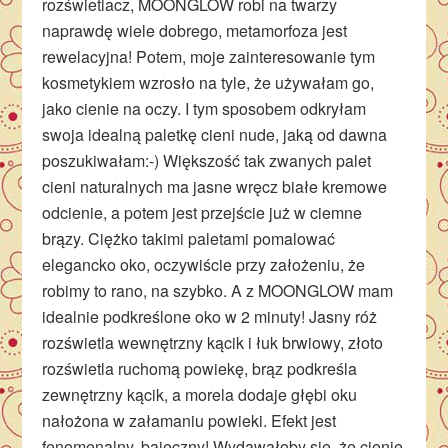
rozświetlacz, MOONGLOW robi na twarzy
naprawdę wiele dobrego, metamorfoza jest
rewelacyjna! Potem, moje zainteresowanie tym
kosmetykiem wzrosło na tyle, że używałam go,
jako cienie na oczy. I tym sposobem odkryłam
swoja idealną paletkę cieni nude, jaką od dawna
poszukiwałam:-) Większość tak zwanych palet
cieni naturalnych ma jasne wręcz białe kremowe
odcienie, a potem jest przejście już w ciemne
brązy. Ciężko takimi paletami pomalować
elegancko oko, oczywiście przy założeniu, że
robimy to rano, na szybko. A z MOONGLOW mam
idealnie podkreślone oko w 2 minuty! Jasny róż
rozświetla wewnętrzny kącik i łuk brwiowy, złoto
rozświetla ruchomą powiekę, brąz podkreśla
zewnętrzny kącik, a morela dodaje głębi oku
nałożona w załamaniu powieki. Efekt jest
fenomenalny, bajeczny! Wydawałoby się, że cienie