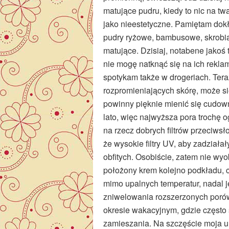
matujące pudru, kiedy to nic na tw
jako nieestetyczne. Pamiętam dokł
pudry ryżowe, bambusowe, skrobia,
matujące. Dzisiaj, notabene jakoś t
nie mogę natknąć się na ich rekla
spotykam także w drogeriach. Teraz
rozpromieniających skórę, może s
powinny pięknie mienić się cudown
lato, więc najwyższa pora trochę 
na rzecz dobrych filtrów przeciws
że wysokie filtry UV, aby zadziała
obfitych. Osobiście, zatem nie wy
położony krem kolejno podkładu, 
mimo upalnych temperatur, nadal j
zniwelowania rozszerzonych porów.
okresie wakacyjnym, gdzie często 
zamieszania. Na szczęście moja 