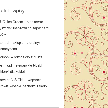
atnie wpisy
IUQI Ice Cream – smakowite
łyszczyki inspirowane zapachami
odów
ent.pl – sklep z naturalnymi
osmetykami
adnotki – rękodzieło z duszą
sima.pl – eleganckie bluzki i
kienki dla kobiet
heviton VISION — wsparcie
rowia włosów, paznokci i skóry