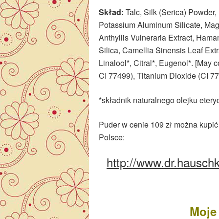
Skład:
Talc, Silk (Serica) Powde
Potassium Aluminum Silicate, Magn
Anthyllis Vulneraria Extract, Hama
Silica, Camellia Sinensis Leaf Extr
Linalool*, Citral*, Eugenol*. [May 
CI 77499), Titanium Dioxide (CI 77
*składnik naturalnego olejku eter
Puder w cenie 109 zł można kupić
Polsce:
http://www.dr.hauschk
Moje 