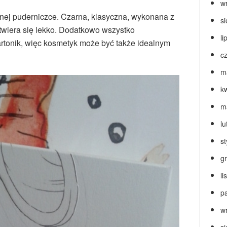
w
nej puderniczce. Czarna, klasyczna, wykonana z
s
twiera się lekko. Dodatkowo wszystko
li
tonik, więc kosmetyk może być także idealnym
c
m
k
m
lu
s
g
l
p
w