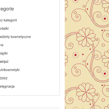
tegorie
z kategorii
odatki
adżety kosmetyczne
nne
iążki
akijaż
utrikosmetyki
dzież
ielęgnacja