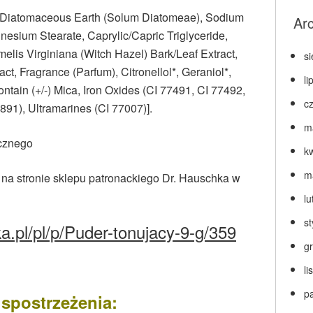
r, Diatomaceous Earth (Solum Diatomeae), Sodium
Ar
esium Stearate, Caprylic/Capric Triglyceride,
melis Virginiana (Witch Hazel) Bark/Leaf Extract,
s
act, Fragrance (Parfum), Citronellol*, Geraniol*,
li
contain (+/-) Mica, Iron Oxides (CI 77491, CI 77492,
c
891), Ultramarines (CI 77007)].
m
ycznego
k
m
 na stronie sklepu patronackiego Dr. Hauschka w
lu
s
a.pl/pl/p/Puder-tonujacy-9-g/359
g
l
p
spostrzeżenia: