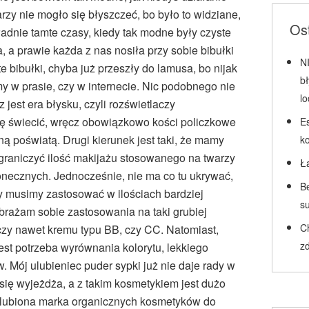
arzy nie mogło się błyszczeć, bo było to widziane,
Ost
adnie tamte czasy, kiedy tak modne były czyste
 a prawie każda z nas nosiła przy sobie bibułki
N
e bibułki, chyba już przeszły do lamusa, bo nijak
b
my w prasie, czy w internecie. Nic podobnego nie
l
 jest era błysku, czyli rozświetlaczy
ię świecić, wręcz obowiązkowo kości policzkowe
Es
ą poświatą. Drugi kierunek jest taki, że mamy
k
ograniczyć ilość makijażu stosowanego na twarzy
Ł
łonecznych. Jednocześnie, nie ma co tu ukrywać,
Be
ły musimy zastosować w ilościach bardziej
su
obrażam sobie zastosowania na taki grubiej
C
czy nawet kremu typu BB, czy CC. Natomiast,
zd
est potrzeba wyrównania kolorytu, lekkiego
 Mój ulubieniec puder sypki już nie daje rady w
się wyjeżdża, a z takim kosmetykiem jest dużo
ulubiona marka organicznych kosmetyków do