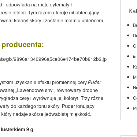
i i odpowiada na moje dylematy i
Ka
esie letnim. Tym razem oferuje mi obiecujący
równał koloryt skóry i zostanie moim ulubieńcem
Be
D
 producenta:
G
i
Ks
M
ystkim uzyskanie efektu promiennej cery.
Puder
N
towanej
„
Lawendowe sny”, równoważy drobne
gładza cerę i wyrównuje jej koloryt. Trzy różne
O
wały do każdego tonu skóry. Puder tonujący
P
który nadaje skórze jedwabistą miękkość.
lusterkiem 9 g
.