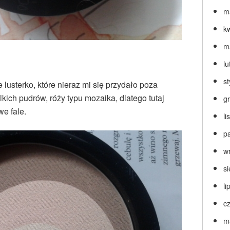
m
k
m
lu
s
lusterko, które nieraz mi się przydało poza
ich pudrów, róży typu mozaika, dlatego tutaj
g
we fale.
l
p
w
s
li
c
m