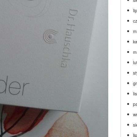
s
li
c
m
k
m
lu
s
g
l
p
w
s
li