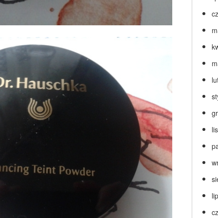
c
m
k
m
lu
s
g
l
p
w
s
li
c