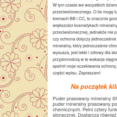
W tym czasie we wszystkich dzien
przeciwsłonecznego. O ile mogę t
kremach BB i CC, to znacznie g
większości kosmetykach mineraln
przeciwsłonecznej, jednakże nie pod
czy ochrona dotyczy jednocześnie
mineralny, który jednocześnie chro
wysusza, jest lekki i zdrowy dla s
przyjemnością w te wakacje sięgnę
spełnił moje oczekiwania ochrony, 
części wpisu. Zapraszam!
Na początek ki
Puder prasowany mineralny SP
puder mineralny prasowany p
chemicznych. Pełni cztery funkc
słonecznej. Dostarcza również