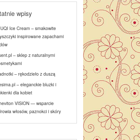
atnie wpisy
IUQI Ice Cream – smakowite
łyszczyki inspirowane zapachami
odów
ent.pl – sklep z naturalnymi
osmetykami
adnotki – rękodzieło z duszą
sima.pl – eleganckie bluzki i
kienki dla kobiet
heviton VISION — wsparcie
rowia włosów, paznokci i skóry