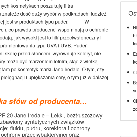
nych kosmetykach poszukuję filtra
Ost
u znaleźć dość duży wybór w podkładach, tudzież
orzej jest w produktach typu puder. W
N
ych, co prawda producenci wspominają o ochronie
b
ają, jak wysoki jest to filtr przeciwsłoneczny i
l
 promieniowania typu UVA i UVB. Puder
ni skórę przed słońcem, wyrównuje koloryt, nie
Es
kóry może być marzeniem letnim, stąd z wielką
k
łam po kosmetyk marki Jane Iredale. O tym, czy
Ł
pielęgnacji i upiększania cery, o tym już w dalszej
Be
su
lka słów od producenta…
C
zd
F 20 Jane Iredale – Lekki, beztłuszczowy
ozbawiony syntetycznych związków
je: fluidu, pudru, korektora i ochrony
 ochrony przeciwbakteryjnej oraz