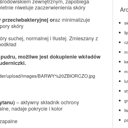
d środowiskiem zewnętrznym, zapobiega
świetnie niweluje zaczerwienienia skóry
Ar
az minimalizuje
 przeciwbakteryjnej or
s
pory skóry
li
ry suchej, normalnej i tłustej. Zmieszany z
c
podkład
m
pudru, możliwe jest dokupienie wkładów
k
uderniczki.
m
lu
s
g
– aktywny składnik ochrony
ytanu)
lne, nadaje pokrycie i kolor
l
zapalne
p