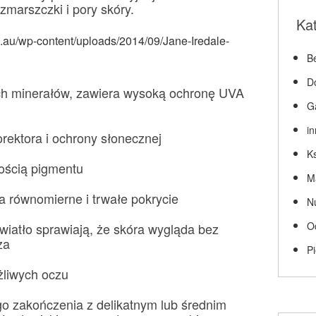
zmarszczki i pory skóry.
Ka
Be
D
ch minerałów, zawiera wysoką ochronę UVA
G
i
korektora i ochrony słonecznej
Ks
ością pigmentu
M
ia równomierne i trwałe pokrycie
N
O
wiatło sprawiają, że skóra wygląda bez
za
P
żliwych oczu
o zakończenia z delikatnym lub średnim