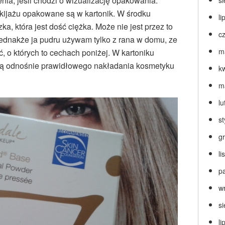
ia, jeśli chodzi o wizualizację opakowania.
s
kijażu opakowane są w kartonik. W środku
li
ka, która jest dość ciężka. Może nie jest przez to
c
jednakże ja pudru używam tylko z rana w domu, ze
m
, o których to cechach poniżej. W kartoniku
kcją odnośnie prawidłowego nakładania kosmetyku
k
m
lu
s
g
l
p
w
s
li