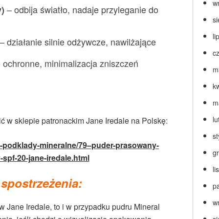
w
– odbija światło, nadaje przyleganie do
y)
s
li
– działanie silnie odżywcze, nawilżające
c
e ochronne, minimalizacja zniszczeń
m
k
m
lu
ć w sklepie patronackim Jane Iredale na Polskę:
s
eko-podklady-mineralne/79–puder-prasowany-
g
-spf-20-jane-iredale.html
l
spostrzeżenia:
p
w
w Jane Iredale, to i w przypadku pudru Mineral