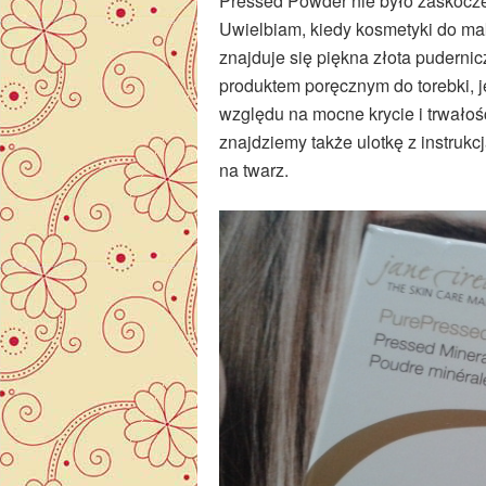
Pressed Powder nie było zaskoczen
Uwielbiam, kiedy kosmetyki do ma
znajduje się piękna złota pudernicz
produktem poręcznym do torebki, 
względu na mocne krycie i trwałość
znajdziemy także ulotkę z instru
na twarz.