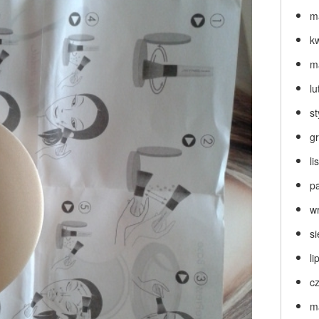
m
k
m
lu
s
g
l
p
w
s
li
c
m