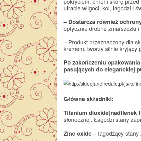
pokryciem, chroni skórę prze
utracie wilgoci, koi, łagodzi i 
– Dostarcza również ochrony
optycznie drobne zmarszczki i 
– Produkt przeznaczony dla skó
kremem, tworzy silnie kryjący 
Po zakończeniu opakowania 
pasujących do eleganckiej p
Główne składniki:
Titanium dioxide(nadtlenek t
słonecznej. Łagodzi stany zapa
– łagodzący stany 
Zinc oxide