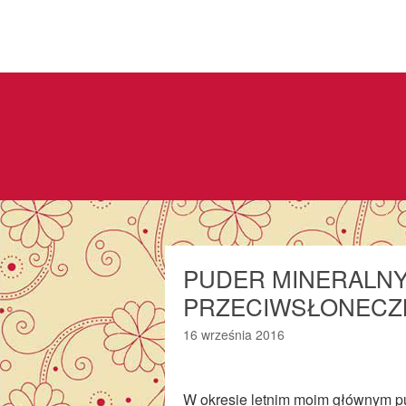
PUDER MINERALNY
PRZECIWSŁONECZN
16 września 2016
W okresie letnim moim głównym pu