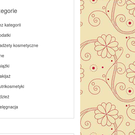
tegorie
z kategorii
odatki
adżety kosmetyczne
nne
iążki
akijaż
utrikosmetyki
dzież
ielęgnacja