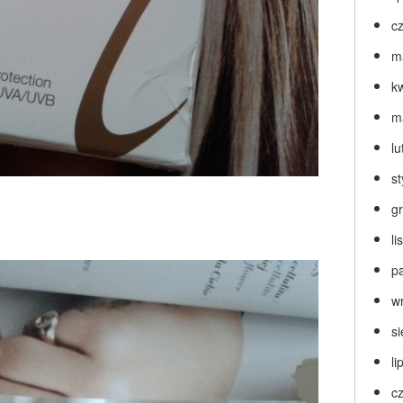
c
m
k
m
lu
s
g
l
p
w
s
li
c