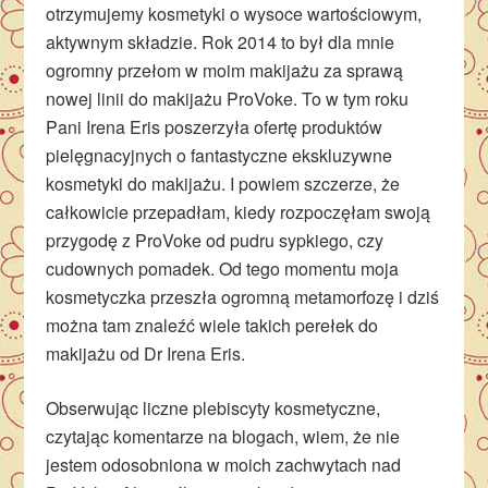
otrzymujemy kosmetyki o wysoce wartościowym,
aktywnym składzie. Rok 2014 to był dla mnie
ogromny przełom w moim makijażu za sprawą
nowej linii do makijażu ProVoke. To w tym roku
Pani Irena Eris poszerzyła ofertę produktów
pielęgnacyjnych o fantastyczne ekskluzywne
kosmetyki do makijażu. I powiem szczerze, że
całkowicie przepadłam, kiedy rozpoczęłam swoją
przygodę z ProVoke od pudru sypkiego, czy
cudownych pomadek. Od tego momentu moja
kosmetyczka przeszła ogromną metamorfozę i dziś
można tam znaleźć wiele takich perełek do
makijażu od Dr Irena Eris.
Obserwując liczne plebiscyty kosmetyczne,
czytając komentarze na blogach, wiem, że nie
jestem odosobniona w moich zachwytach nad