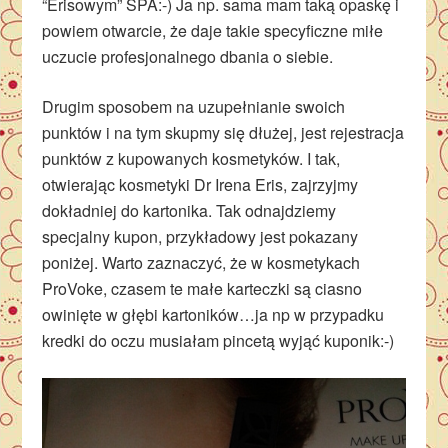
“Erisowym” SPA:-) Ja np. sama mam taką opaskę i
powiem otwarcie, że daje takie specyficzne miłe
uczucie profesjonalnego dbania o siebie.
Drugim sposobem na uzupełnianie swoich
punktów i na tym skupmy się dłużej, jest rejestracja
punktów z kupowanych kosmetyków. I tak,
otwierając kosmetyki Dr Irena Eris, zajrzyjmy
dokładniej do kartonika. Tak odnajdziemy
specjalny kupon, przykładowy jest pokazany
poniżej. Warto zaznaczyć, że w kosmetykach
ProVoke, czasem te małe karteczki są ciasno
owinięte w głębi kartoników…ja np w przypadku
kredki do oczu musiałam pincetą wyjąć kuponik:-)