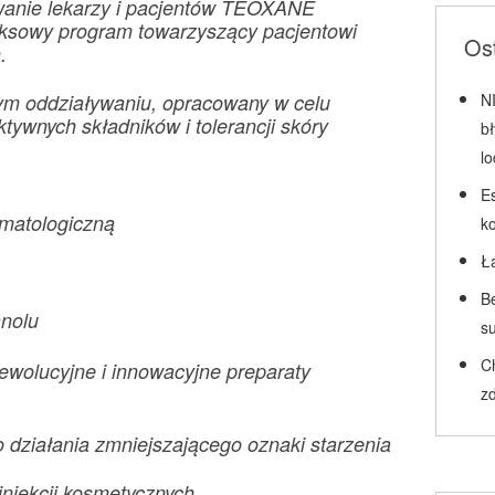
wanie lekarzy i pacjentów TEOXANE
ksowy program towarzyszący pacjentowi
Ost
.
nym oddziaływaniu, opracowany w celu
N
ktywnych składników i tolerancji skóry
b
l
Es
rmatologiczną
k
Ł
Be
anolu
su
C
 rewolucyjne i innowacyjne preparaty
zd
 działania zmniejszającego oznaki starzenia
iniekcji kosmetycznych