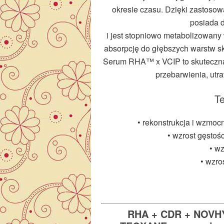
okresie czasu. Dzięki zastoso
posiada 
i jest stopniowo metabolizowan
absorpcję do głębszych warstw sk
Serum RHA™ x VCIP to skuteczna 
przebarwienia, utrat
T
• rekonstrukcja i wzmo
• wzrost gęstoś
• wz
• wzros
RHA + CDR + NOVHY