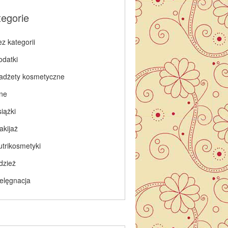
tegorie
z kategorii
odatki
adżety kosmetyczne
nne
iążki
akijaż
utrikosmetyki
dzież
ielęgnacja