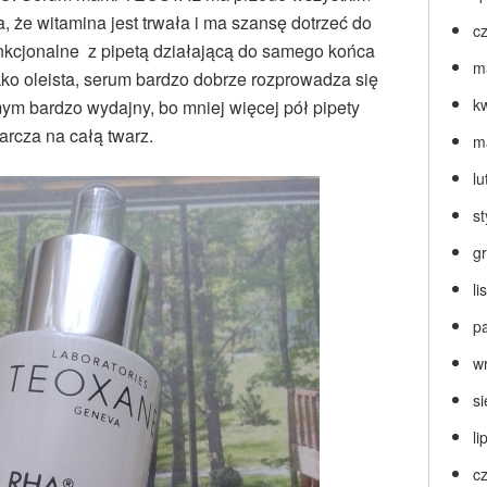
a, że witamina jest trwała i ma szansę dotrzeć do
c
unkcjonalne z pipetą działającą do samego końca
m
kko oleista, serum bardzo dobrze rozprowadza się
k
mym bardzo wydajny, bo mniej więcej pół pipety
arcza na całą twarz.
m
lu
s
g
l
p
w
s
li
c