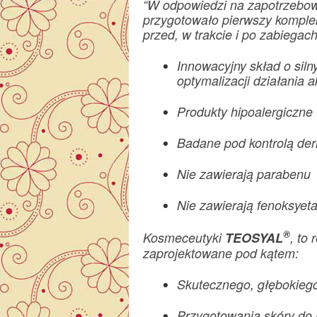
“W odpowiedzi na zapotrzebo
przygotowało pierwszy komple
przed, w trakcie i po zabiegach
Innowacyjny skład o sil
optymalizacji działania a
Produkty hipoalergiczne
Badane pod kontrolą de
Nie zawierają parabenu
Nie zawierają fenoksyet
®
Kosmeceutyki
TEOSYAL
, to
zaprojektowane pod kątem:
Skutecznego, głębokiego
Przygotowania skóry do 