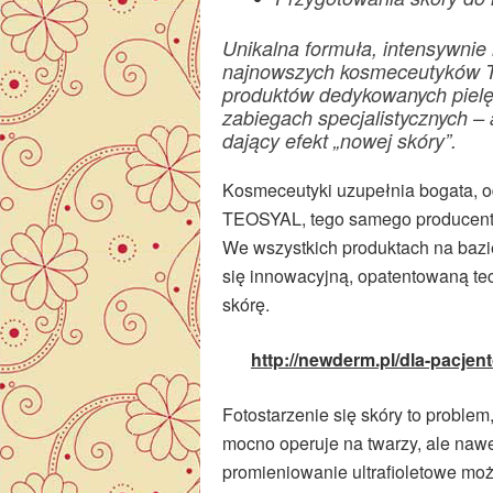
Unikalna formuła, intensywnie 
najnowszych kosmeceutyków T
produktów dedykowanych pielęg
zabiegach specjalistycznych – 
dający efekt „nowej skóry”.
Kosmeceutyki uzupełnia bogata, od
TEOSYAL, tego samego producent
We wszystkich produktach na ba
się innowacyjną, opatentowaną t
skórę.
http://newderm.pl/dla-pacjen
Fotostarzenie się skóry to problem,
mocno operuje na twarzy, ale naw
promieniowanie ultrafioletowe moż