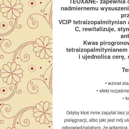
TEOXANE- zapewnia o
nadmiernemu wysuszeni
pr
VCIP tetraizopalmitynian 
C, rewitalizuje, st
an
Kwas pirogronow
tetraizopalmitynianem 
i ujednolica cerę
Te
• wzrost ela
• efekt rozjaśni
• k
Gdyby ktoś mnie zapytał bez 
pielęgnacji, albo jaki jest mój
odpowiedziałabym, że witamina