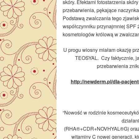
skóry. Efektami fotostarzenia skóry
przebarwienia, pękające naczynka 
Podstawą zwalczania tego zjawiska j
współczynniku przynajmniej SPF 2
kosmetologów królową w zwalczani
U progu wiosny miałam okazję pr
TEOSYAL. Czy faktycznie, jak
przebarwienia znik
http://newderm.pl/dla-pacjen
“Nowość w rodzinie kosmeceutykó
działan
(RHA®+CDR+NOVHYAL®G) oraz VCIP 
witaminy C nowej generacji, k