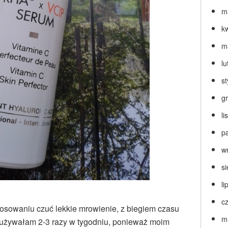
m
k
m
lu
s
g
l
p
w
s
li
c
osowaniu czuć lekkie mrowienie, z biegiem czasu
m
 używałam 2-3 razy w tygodniu, ponieważ moim