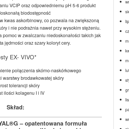
w
waniu VCIP oraz odpowiedniemu pH 5-6 produkt
s
doskonałą biodostępność
y w kwas askorbinowy, co pozwala na zwiększoną
li
óry i nie podrażnia nawet przy wysokim stężeniu.
c
pomoc w zwalczaniu niedoskonałości takich jak
m
a jędrności oraz szary koloryt cery.
k
esty EX- VIVO*
m
cnienie połączenia skórno-naskórkowego
lu
ci warstwy brodawkowatej skóry
s
rost tolerancji skóry
g
t ilości kolagenu I i IV
l
Skład:
p
w
AL®G – opatentowana formuła