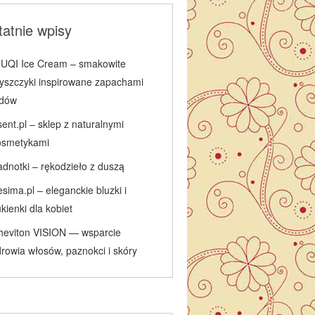
atnie wpisy
IUQI Ice Cream – smakowite
łyszczyki inspirowane zapachami
odów
ent.pl – sklep z naturalnymi
osmetykami
adnotki – rękodzieło z duszą
sima.pl – eleganckie bluzki i
kienki dla kobiet
heviton VISION — wsparcie
rowia włosów, paznokci i skóry