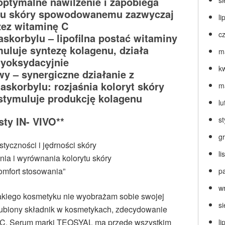
ptymalne nawilżenie i zapobiega
s
u skóry spowodowanemu zazwyczaj
li
zez witaminę C
c
askorbylu – lipofilna postać witaminy
ymuluje syntezę kolagenu, działa
m
tyoksydacyjnie
k
y – synergiczne działanie z
askorbylu: rozjaśnia koloryt skóry
m
, stymuluje produkcję kolagenu
lu
sty IN- VIVO**
s
g
styczności i jędrności skóry
l
enia i wyrównania kolorytu skóry
omfort stosowania”
p
w
jakiego kosmetyku nie wyobrażam sobie swojej
s
 ulubiony składnik w kosmetykach, zdecydowanie
 C. Serum marki TEOSYAL ma przede wszystkim
li