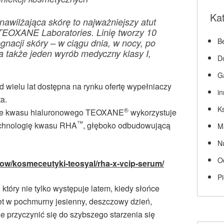
Ka
nawilżająca skórę to najważniejszy atut
EOXANE Laboratories. Linię tworzy 10
Be
nacji skóry – w ciągu dnia, w nocy, po
a także jeden wyrób medyczny klasy I,
D
G
 wielu lat dostępna na rynku ofertę wypełniaczy
i
a.
Ks
®
zie kwasu hialuronowego TEOXANE
wykorzystuje
™
echnologię kwasu RHA
, głęboko odbudowującą
M
N
O
tow/kosmeceutyki-teosyal/rha-x-vcip-serum/
P
 który nie tylko występuje latem, kiedy słońce
et w pochmurny jesienny, deszczowy dzień,
e przyczynić się do szybszego starzenia się