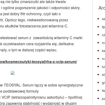
 są nie tylko zmarszczki ale także trwałe
Ar
i ogólne pogorszenie jakości i odporności skóry.
est dobry filtr ochronny, czyli taki o
s
0. Oprócz tego, niekwestionowaną przez
u skutków fotostarzenia jest witamina C.
li
c
zetestować serum z zawartością witaminy C marki
m
 oczekiwałam cera rozjaśniła się, delikatne
nęły, o tym w dalszej części wpisu.
k
m
tow/kosmeceutyki-teosyal/rha-x-vcip-serum/
lu
s
g
w TEOSYAL. Serum łączy w sobie synergistyczne
l
ie podstawowej formuły
(tetraizopalmitynianu askorbylu) – lipofilnej
p
tóra zapewnia stabilność i wydajność w długim