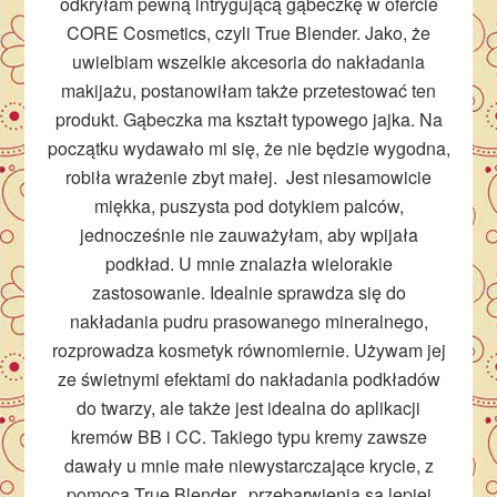
odkryłam pewną intrygującą gąbeczkę w ofercie
CORE Cosmetics, czyli True Blender. Jako, że
uwielbiam wszelkie akcesoria do nakładania
makijażu, postanowiłam także przetestować ten
produkt. Gąbeczka ma kształt typowego jajka. Na
początku wydawało mi się, że nie będzie wygodna,
robiła wrażenie zbyt małej. Jest niesamowicie
miękka, puszysta pod dotykiem palców,
jednocześnie nie zauważyłam, aby wpijała
podkład. U mnie znalazła wielorakie
zastosowanie. Idealnie sprawdza się do
nakładania pudru prasowanego mineralnego,
rozprowadza kosmetyk równomiernie. Używam jej
ze świetnymi efektami do nakładania podkładów
do twarzy, ale także jest idealna do aplikacji
kremów BB i CC. Takiego typu kremy zawsze
dawały u mnie małe niewystarczające krycie, z
pomocą True Blender, przebarwienia są lepiej