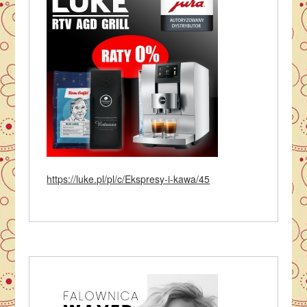
https://luke.pl/pl/c/Ekspresy-i-kawa/45