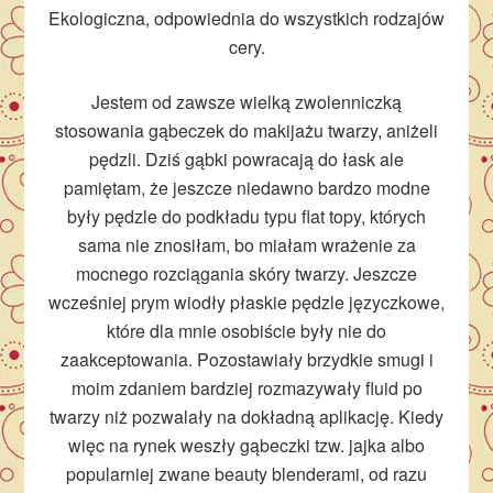
Ekologiczna, odpowiednia do wszystkich rodzajów
cery.
Jestem od zawsze wielką zwolenniczką
stosowania gąbeczek do makijażu twarzy, aniżeli
pędzli. Dziś gąbki powracają do łask ale
pamiętam, że jeszcze niedawno bardzo modne
były pędzle do podkładu typu flat topy, których
sama nie znosiłam, bo miałam wrażenie za
mocnego rozciągania skóry twarzy. Jeszcze
wcześniej prym wiodły płaskie pędzle języczkowe,
które dla mnie osobiście były nie do
zaakceptowania. Pozostawiały brzydkie smugi i
moim zdaniem bardziej rozmazywały fluid po
twarzy niż pozwalały na dokładną aplikację. Kiedy
więc na rynek weszły gąbeczki tzw. jajka albo
popularniej zwane beauty blenderami, od razu