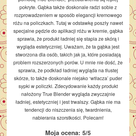
pokryte. Gąbka także doskonale radzi sobie z
rozprowadzeniem w sposób elegancji kremowego
różu na policzkach. Tutaj w odstawkę poszły nawet
specjalne pędzle do aplikacji różu w kremie, gąbka
sprawia, że produkt ładniej się stapia ze skórą i
wygląda estetyczniej. Uważam, że ta gąbka jest
stworzona dla osób, takich jak ja, które posiadają
problem rozszerzonych porów. U mnie nie dość, że
sprawia, że podkład ładniej wygląda na tłustej
skórze, to także doskonale niejako ‘wtłacza’ puder
sypki w policzki. Zdecydowanie każdy produkt
nałożony True Blender wygląda zwyczajnie
ładniej, estetyczniej i jest trwalszy. Gąbka nie ma
tendencji do niszczenia się, twardnienia,
nabierania szorstkości. Polecam!
Moja ocena: 5/5