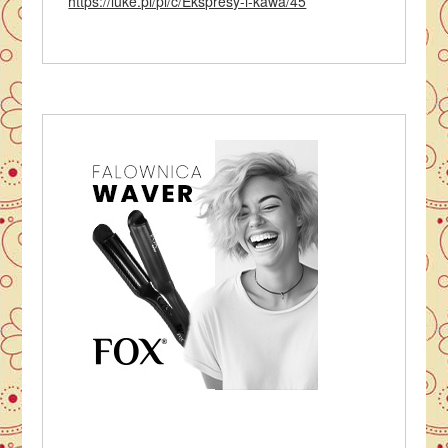
https://luke.pl/pl/c/Ekspresy-i-kawa/45