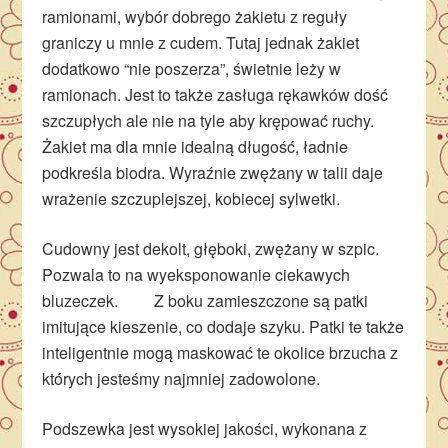
ramionami, wybór dobrego żakietu z reguły
graniczy u mnie z cudem. Tutaj jednak żakiet
dodatkowo “nie poszerza”, świetnie leży w
ramionach. Jest to także zasługa rękawków dość
szczupłych ale nie na tyle aby krępować ruchy.
Żakiet ma dla mnie idealną długość, ładnie
podkreśla biodra. Wyraźnie zwężany w talii daje
wrażenie szczuplejszej, kobiecej sylwetki.
Cudowny jest dekolt, głęboki, zwężany w szpic.
Pozwala to na wyeksponowanie ciekawych
bluzeczek. Z boku zamieszczone są patki
imitujące kieszenie, co dodaje szyku. Patki te także
inteligentnie mogą maskować te okolice brzucha z
których jesteśmy najmniej zadowolone.
Podszewka jest wysokiej jakości, wykonana z