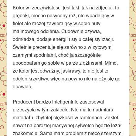
Kolor w rzeczywistości jest taki, jak na zdjęciu. To
głęboki, mocno nasycony róż, nie wpadający w
fiolet ale raczej zawierający w sobie nuty
malinowego odcienia. Cudownie ożywia,
odmładza, dodaje energii i stylu całej stylizacji.
Świetnie prezentuje się zarówno z wizytowymi
czarnymi spodniami, choć ja szczególnie
upodobałam go sobie w parze z dżinsami. Mimo,
że kolor jest odważny, jaskrawy, to nie jest to
odcień krzykliwy, więc na pewno nie należy się go
obawiać.
Producent bardzo inteligentnie zastosował
przeszycia w tym żakiecie. Nie ma tu nadmiaru
materiału, zbytniej ciężkości w ramionach. Żakiet
nawet na bardziej masywnej sylwetce będzie leżał
znakomicie. Sama mam problem z nieco szerszymi