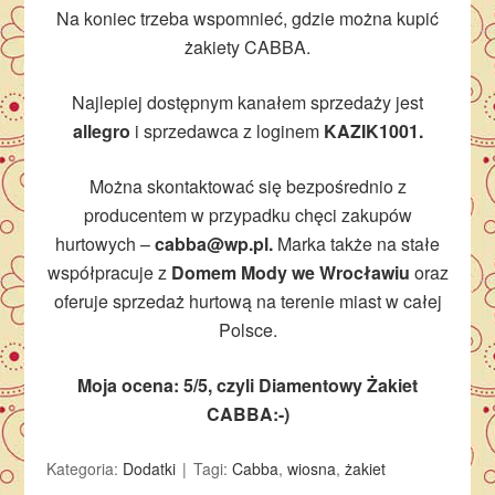
Na koniec trzeba wspomnieć, gdzie można kupić
żakiety CABBA.
Najlepiej dostępnym kanałem sprzedaży jest
allegro
i sprzedawca z loginem
KAZIK1001.
Można skontaktować się bezpośrednio z
producentem w przypadku chęci zakupów
hurtowych –
cabba@wp.pl.
Marka także na stałe
współpracuje z
Domem Mody we Wrocławiu
oraz
oferuje sprzedaż hurtową na terenie miast w całej
Polsce.
Moja ocena: 5/5, czyli Diamentowy Żakiet
CABBA:-)
Kategoria:
Dodatki
Tagi:
Cabba
,
wiosna
,
żakiet