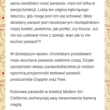
sama uwielbiam nosić parasole, mam ich kilka w
swojej kolekcji. Lubię ten odgłos bębniącego
deszczu, gdy mogę pod nim się schować. Mały
składany parasol jest nieodzownym niezbędnikiem
mojej torebki, podobnie, jak portfel, czy klucze. Już
nie raz uratował mnie z opresji, więc jak tu nie
kochać parasoli?!
W dzisiejszym wpisie, chciałabym przedstawić
moje ukochane parasole ostatnimi czasy. Dzięki
uprzejmości sklepu parasoledlaciebie.pl miałam
ogromną przyjemność testować parasoli
producentów Doppler oraz Fare.
Kolorowe parasolki w kolekcji Modern Art -
California zachwycają swą niesamowicie barwną
magią.