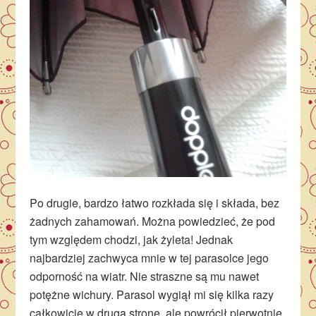
Po drugie, bardzo łatwo rozkłada się i składa, bez
żadnych zahamowań. Można powiedzieć, że pod
tym względem chodzi, jak żyleta! Jednak
najbardziej zachwyca mnie w tej parasolce jego
odporność na wiatr. Nie straszne są mu nawet
potężne wichury. Parasol wygiął mi się kilka razy
całkowicie w drugą stronę, ale powrócił pierwotnie