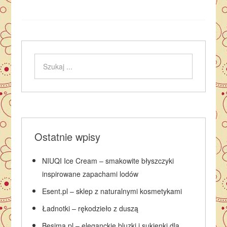
Ostatnie wpisy
NIUQI Ice Cream – smakowite błyszczyki
inspirowane zapachami lodów
Esent.pl – sklep z naturalnymi kosmetykami
Ładnotki – rękodzieło z duszą
Besima.pl – eleganckie bluzki i sukienki dla