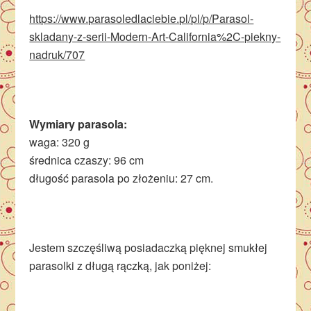
https://www.parasoledlaciebie.pl/pl/p/Parasol-
skladany-z-serii-Modern-Art-California%2C-piekny-
nadruk/707
Wymiary parasola:
waga: 320 g
średnica czaszy: 96 cm
długość parasola po złożeniu: 27 cm.
Jestem szczęśliwą posiadaczką pięknej smukłej
parasolki z długą rączką, jak poniżej: