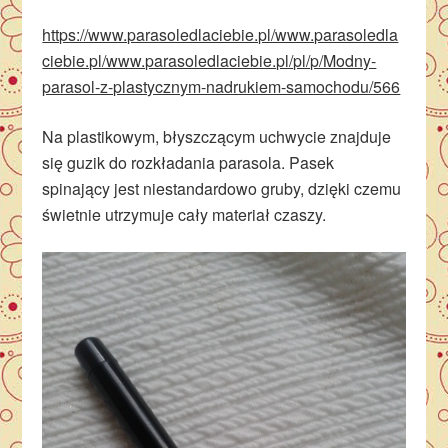
https://www.parasoledlaciebie.pl/www.parasoledla
ciebie.pl/www.parasoledlaciebie.pl/pl/p/Modny-
parasol-z-plastycznym-nadrukiem-samochodu/566
Na plastikowym, błyszczącym uchwycie znajduje
się guzik do rozkładania parasola. Pasek
spinający jest niestandardowo gruby, dzięki czemu
świetnie utrzymuje cały materiał czaszy.