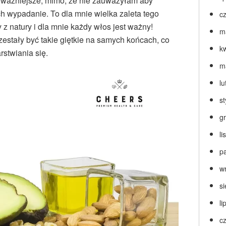
ajważniejsze, mimo, że nie zauważyłam aby
ich wypadanie. To dla mnie wielka zaleta tego
c
z natury i dla mnie każdy włos jest ważny!
m
estały być takie giętkie na samych końcach, co
k
rstwiania się.
m
lu
s
g
l
p
w
s
li
c