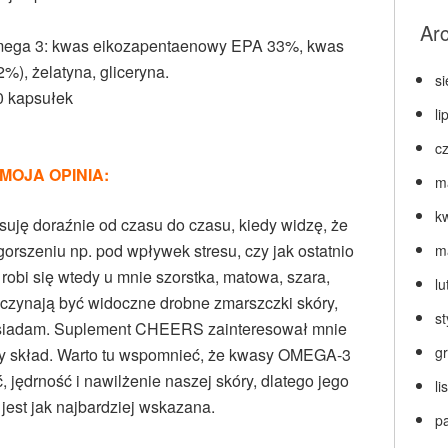
Ar
mega 3: kwas eikozapentaenowy EPA 33%, kwas
, żelatyna, gliceryna.
s
 kapsułek
li
c
MOJA OPINIA:
m
k
suję doraźnie od czasu do czasu, kiedy widzę, że
rszeniu np. pod wpływek stresu, czy jak ostatnio
m
robi się wtedy u mnie szorstka, matowa, szara,
lu
 zaczynają być widoczne drobne zmarszczki skóry,
s
posiadam. Suplement CHEERS zainteresował mnie
g
y skład. Warto tu wspomnieć, że kwasy OMEGA-3
 jędrność i nawilżenie naszej skóry, dlatego jego
l
jest jak najbardziej wskazana.
p