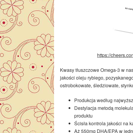
https://cheers.c
Kwasy tłuszczowe Omega-3 w nasz
jakości oleju rybiego, pozyskanego 
ostrobokowate, śledziowate, stynk
Produkcja według najwyżs
Destylacja metodą molekula
produktu
Ścisła kontrola jakości na 
Aż 550mg DHA/EPA w jedne