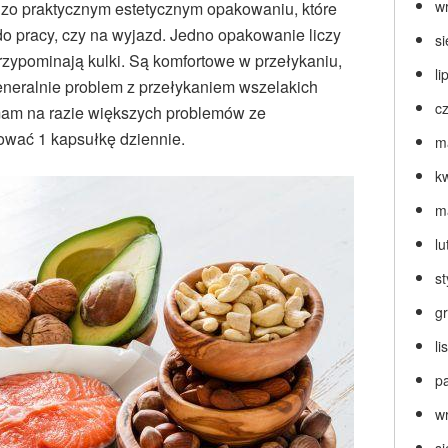
w
zo praktycznym estetycznym opakowaniu, które
do pracy, czy na wyjazd. Jedno opakowanie liczy
s
 przypominają kulki. Są komfortowe w przełykaniu,
li
eneralnie problem z przełykaniem wszelakich
c
 mam na razie większych problemów ze
ować 1 kapsułkę dziennie.
m
k
m
lu
s
g
l
p
w