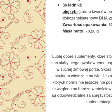
Składniki:
olej rybi
(źródło kwasów o
dokozaheksaenowy DHA 22%)
Zawartość opakowania:
60
Masa netto:
70,20 g
Lubię dobre suplementy, które sto
stan skóry ulega gwałtownemu pogo
w suchej zimowej porze. Skóra 
struktura wiotczeje na tyle, że
których normalnie jeszcze nie 
ze względu na bardzo wartościow
są odpowiedzialne za sprężystość,
suplementacja 