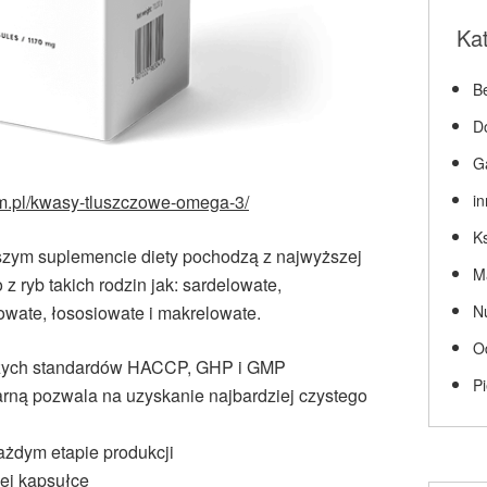
Ka
Be
D
G
i
om.pl/kwasy-tluszczowe-omega-3/
Ks
ym suplemencie diety pochodzą z najwyższej
M
z ryb takich rodzin jak: sardelowate,
N
owate, łososiowate i makrelowate.
O
zych standardów HACCP, GHP i GMP
P
rną pozwala na uzyskanie najbardziej czystego
każdym etapie produkcji
j kapsułce