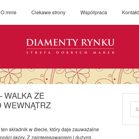
O mnie
Ciekawe strony
Współpraca
Kontakt
– WALKA ZE
D WEWNĄTRZ
en składnik w diecie, który daje zauważalne
zności skóry. Z zainteresowaniem i dużymi