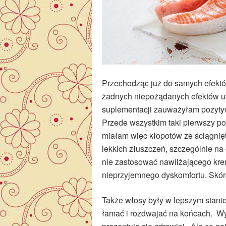
Przechodząc już do samych efektów
żadnych niepożądanych efektów ub
suplementacji zauważyłam pozytyw
Przede wszystkim taki pierwszy po
miałam więc kłopotów ze ściągnię
lekkich złuszczeń, szczególnie na 
nie zastosować nawilżającego kre
nieprzyjemnego dyskomfortu. Skóra
Także włosy były w lepszym stanie
łamać i rozdwajać na końcach. Wyg