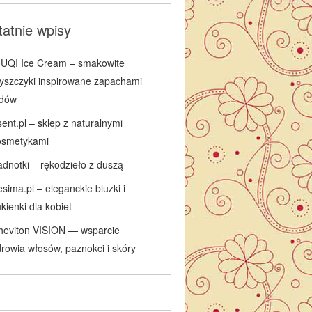
atnie wpisy
IUQI Ice Cream – smakowite
łyszczyki inspirowane zapachami
odów
ent.pl – sklep z naturalnymi
osmetykami
adnotki – rękodzieło z duszą
sima.pl – eleganckie bluzki i
kienki dla kobiet
heviton VISION — wsparcie
rowia włosów, paznokci i skóry