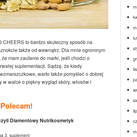
m
k
m
lu
 CHEERS to bardzo skuteczny sposób na
s
paznokcie także od wewnątrz. Dla mnie ogromnym
, że mam zaufanie do marki, jeśli chodzi o
g
wałej suplementacji. Sądzę, że kiedy
l
wzmarszczkowe, warto także pomyśleć o dobrej
p
y w walce o piękny wygląd skóry, włosów i
w
s
Polecam!
li
 czyli Diamentowy Nutrikosmetyk
c
m
a 3
,
suplement