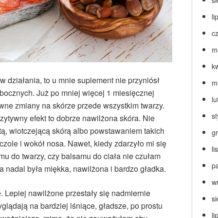
s
li
c
m
k
 działania, to u mnie suplement nie przyniósł
m
ocznych. Już po mniej więcej 1 miesięcznej
lu
ne zmiany na skórze przede wszystkim twarzy.
s
zytywny efekt to dobrze nawilżona skóra. Nie
tą, wiotczejącą skórą albo powstawaniem takich
g
czole i wokół nosa. Nawet, kiedy zdarzyło mi się
l
mu do twarzy, czy balsamu do ciała nie czułam
p
 nadal była miękka, nawilżona i bardzo gładka.
w
. Lepiej nawilżone przestały się nadmiernie
s
lądają na bardziej lśniące, gładsze, po prostu
li