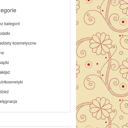
tegorie
z kategorii
odatki
adżety kosmetyczne
nne
iążki
akijaż
utrikosmetyki
dzież
ielęgnacja