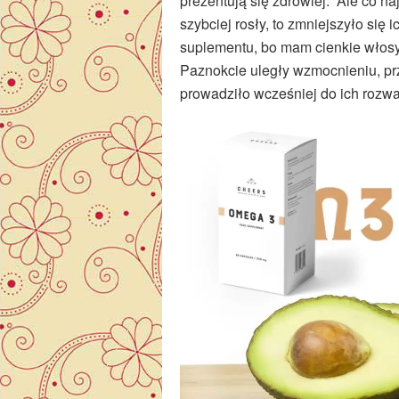
prezentują się zdrowiej. Ale co n
szybciej rosły, to zmniejszyło się 
suplementu, bo mam cienkie włosy 
Paznokcie uległy wzmocnieniu, prz
prowadziło wcześniej do ich rozwa