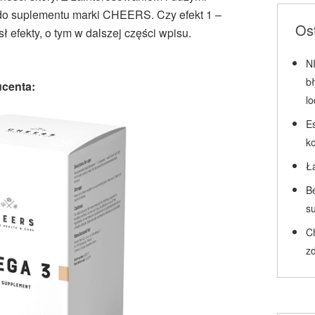
o suplementu marki CHEERS. Czy efekt 1 –
Ost
ł efekty, o tym w dalszej części wpisu.
N
b
ucenta:
l
Es
k
Ł
Be
su
C
zd