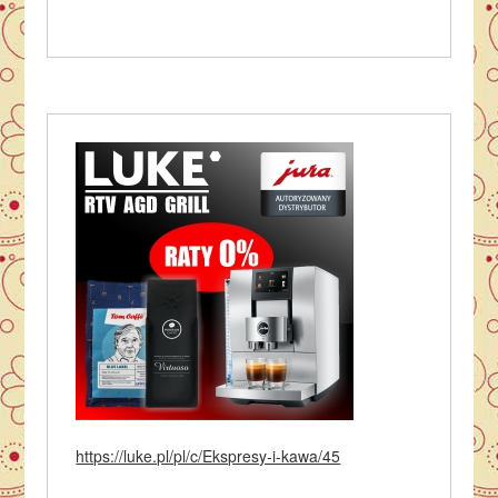
https://luke.pl/pl/c/Ekspresy-i-kawa/45