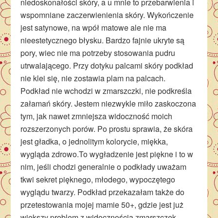
niedoskonałości skóry, a u mnie to przebarwienia i
wspomniane zaczerwienienia skóry. Wykończenie
jest satynowe, na wpół matowe ale nie ma
nieestetycznego błysku. Bardzo fajnie ukryte są
pory, wiec nie ma potrzeby stosowania pudru
utrwalającego. Przy dotyku palcami skóry podkład
nie klei się, nie zostawia plam na palcach.
Podkład nie wchodzi w zmarszczki, nie podkreśla
załamań skóry. Jestem niezwykle miło zaskoczona
tym, jak nawet zmniejsza widoczność moich
rozszerzonych porów. Po prostu sprawia, że skóra
jest gładka, o jednolitym kolorycie, miękka,
wygląda zdrowo.To wygładzenie jest piękne i to w
nim, jeśli chodzi generalnie o podkłady uważam
tkwi sekret pięknego, młodego, wypoczętego
wyglądu twarzy. Podkład przekazałam także do
przetestowania mojej mamie 50+, gdzie jest już
większy problem z widocznością zmarszczek.