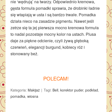
nie ‘wędrują’ na twarzy. Odpowiednio kremowa,
gęsta formuła pomadki sprawia, że drobinki ładnie
się wtapiają w usta i są bardzo trwałe. Pomadka
działa nieco na zasadzie pigmentu. Nawet jeśli
zetrze się ta jej pierwsza mocno kremowa formuła
to nadal pozostaje mocny kolor na ustach. Plusa
daje za piękne odcienie, czyli żywą głęboką
czerwień, elegancji burgund, kobiecy róż i
stonowany beż.
POLECAM!
Kategoria:
Makijaż
Tagi:
Bell
,
korektor puder
,
podkład
,
pomadka
,
wiosna