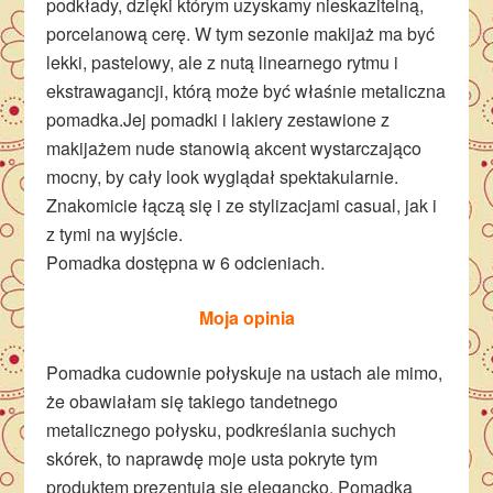
podkłady, dzięki którym uzyskamy nieskazitelną,
porcelanową cerę. W tym sezonie makijaż ma być
lekki, pastelowy, ale z nutą linearnego rytmu i
ekstrawagancji, którą może być właśnie metaliczna
pomadka.Jej pomadki i lakiery zestawione z
makijażem nude stanowią akcent wystarczająco
mocny, by cały look wyglądał spektakularnie.
Znakomicie łączą się i ze stylizacjami casual, jak i
z tymi na wyjście.
Pomadka dostępna w 6 odcieniach.
Moja opinia
Pomadka cudownie połyskuje na ustach ale mimo,
że obawiałam się takiego tandetnego
metalicznego połysku, podkreślania suchych
skórek, to naprawdę moje usta pokryte tym
produktem prezentują się elegancko. Pomadka