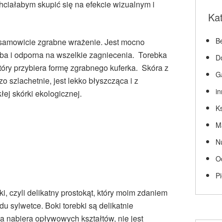
hciałabym skupić się na efekcie wizualnym i
Ka
Be
esamowicie zgrabne wrażenie. Jest mocno
uba i odporna na wszelkie zagniecenia. Torebka
D
tóry przybiera formę zgrabnego kuferka. Skóra z
G
o szlachetnie, jest lekko błyszcząca i z
i
ej skórki ekologicznej.
Ks
M
N
O
P
ki, czyli delikatny prostokąt, który moim zdaniem
u sylwetce. Boki torebki są delikatnie
a nabiera opływowych kształtów, nie jest