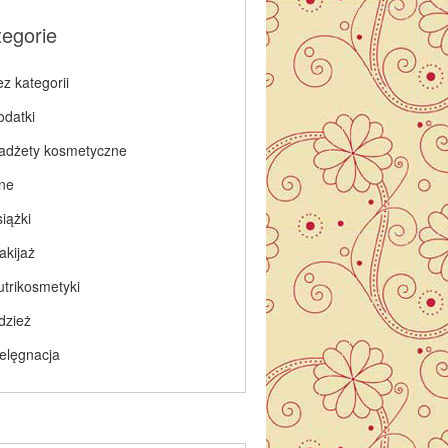
tegorie
z kategorii
odatki
adżety kosmetyczne
nne
iążki
akijaż
utrikosmetyki
dzież
ielęgnacja