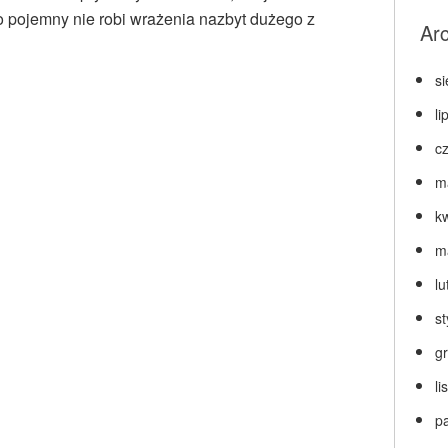
o pojemny nie robi wrażenia nazbyt dużego z
Ar
s
li
c
m
k
m
lu
s
g
l
p