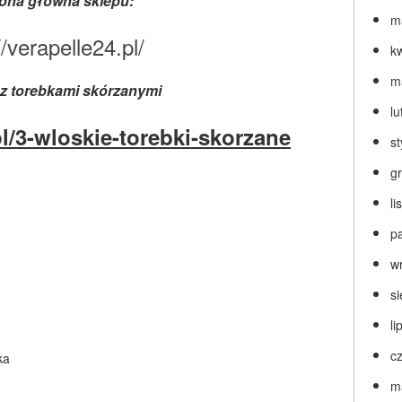
rona główna sklepu:
m
//verapelle24.pl/
k
m
 z torebkami skórzanymi
lu
pl/3-wloskie-torebki-skorzane
s
g
l
p
w
s
li
c
ka
m