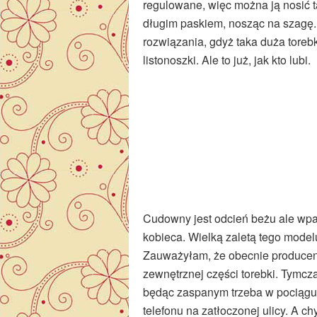
regulowane, więc można ją nosić t
długim paskiem, nosząc na szagę. 
rozwiązania, gdyż taka duża toreb
listonoszki. Ale to już, jak kto lubi.
Cudowny jest odcień beżu ale wpad
kobieca. Wielką zaletą tego model
Zauważyłam, że obecnie producen
zewnętrznej części torebki. Tymcz
będąc zaspanym trzeba w pociągu w
telefonu na zatłoczonej ulicy. A c