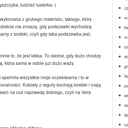
zczyka, tudzież lusterka:-)
c
m
wykonana z grubego materiału, takiego, który
sobiście nie znoszę, gdy podszewki wychodzą
k
my z torebki, czyli gdy taka podszewka jest,
m
lu
 mnie to, że jest lekka. To istotne, gdy dużo chodzę
s
bą, która sama w sobie już dużo waży.
g
l
spełniła wszystkie moje oczekiwania i to w
cjonalności.
Kobiety z reguły kochają torebki i mają
p
awić na coś naprawdę dobrego, czyli na Vera
w
s
li
c