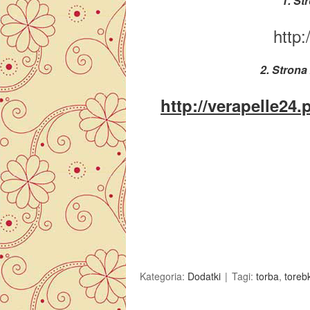
1. St
http:
2. Strona
http://verapelle24.
Kategoria:
Dodatki
Tagi:
torba
,
toreb