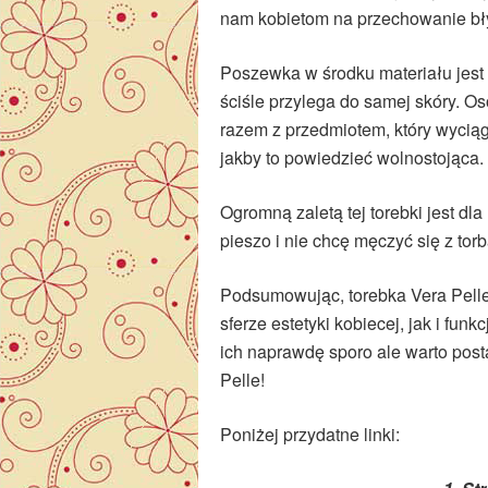
nam kobietom na przechowanie błys
Poszewka w środku materiału jest 
ściśle przylega do samej skóry. O
razem z przedmiotem, który wyciąga
jakby to powiedzieć wolnostojąca.
Ogromną zaletą tej torebki jest dla
pieszo i nie chcę męczyć się z tor
Podsumowując, torebka Vera Pelle 
sferze estetyki kobiecej, jak i funk
ich naprawdę sporo ale warto post
Pelle!
Poniżej przydatne linki: