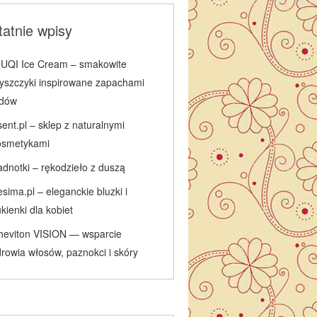
atnie wpisy
IUQI Ice Cream – smakowite
łyszczyki inspirowane zapachami
odów
ent.pl – sklep z naturalnymi
osmetykami
adnotki – rękodzieło z duszą
sima.pl – eleganckie bluzki i
kienki dla kobiet
heviton VISION — wsparcie
rowia włosów, paznokci i skóry