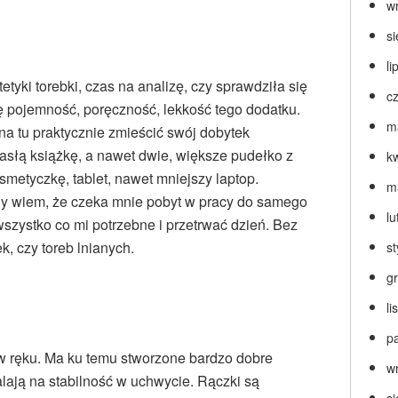
w
s
li
tyki torebki, czas na analizę, czy sprawdziła się
c
ię pojemność, poręczność, lekkość tego dodatku.
m
a tu praktycznie zmieścić swój dobytek
pasłą książkę, a nawet dwie, większe pudełko z
k
metyczkę, tablet, nawet mniejszy laptop.
m
edy wiem, że czeka mnie pobyt w pracy do samego
lu
zystko co mi potrzebne i przetrwać dzień. Bez
 czy toreb lnianych.
s
g
l
p
ę w ręku. Ma ku temu stworzone bardzo dobre
w
alają na stabilność w uchwycie. Rączki są