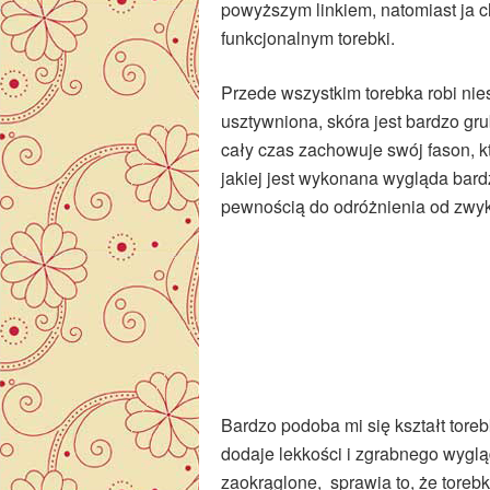
powyższym linkiem, natomiast ja c
funkcjonalnym torebki.
Przede wszystkim torebka robi ni
usztywniona, skóra jest bardzo gr
cały czas zachowuje swój fason, k
jakiej jest wykonana wygląda bardz
pewnością do odróżnienia od zwykł
Bardzo podoba mi się kształt toreb
dodaje lekkości i zgrabnego wygląd
zaokrąglone, sprawia to, że torebk