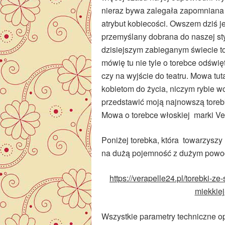
nieraz bywa zalegała zapomniana w 
atrybut kobiecości. Owszem dziś je
przemyślany dobrana do naszej sty
dzisiejszym zabieganym świecie to
mówię tu nie tyle o torebce odświę
czy na wyjście do teatru. Mowa tut
kobietom do życia, niczym rybie 
przedstawić moją najnowszą toreb
Mowa o torebce włoskiej marki Ver
Poniżej torebka, która towarzyszy
na dużą pojemność z dużym powo
https://verapelle24.pl/torebki-z
miekkiej
Wszystkie parametry techniczne 