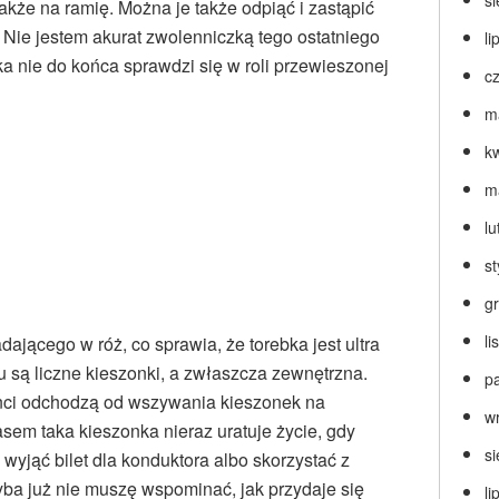
s
akże na ramię. Można je także odpiąć i zastąpić
Nie jestem akurat zwolenniczką tego ostatniego
li
ka nie do końca sprawdzi się w roli przewieszonej
c
m
k
m
lu
s
g
l
ającego w róż, co sprawia, że torebka jest ultra
u są liczne kieszonki, a zwłaszcza zewnętrzna.
p
ci odchodzą od wszywania kieszonek na
w
asem taka kieszonka nieraz uratuje życie, gdy
s
yjąć bilet dla konduktora albo skorzystać z
hyba już nie muszę wspominać, jak przydaje się
li