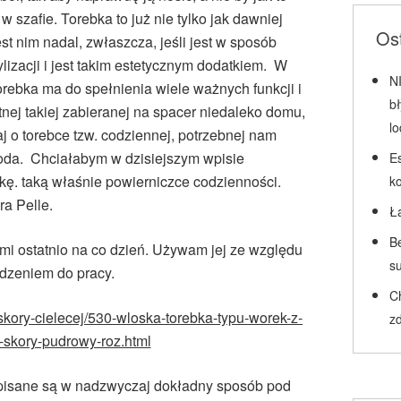
szafie. Torebka to już nie tylko jak dawniej
Ost
st nim nadal, zwłaszcza, jeśli jest w sposób
lizacji i jest takim estetycznym dodatkiem. W
N
rebka ma do spełnienia wiele ważnych funkcji i
b
tnej takiej zabieranej na spacer niedaleko domu,
l
aj o torebce tzw. codziennej, potrzebnej nam
woda. Chciałabym w dzisiejszym wpisie
Es
kę. taką właśnie powierniczce codzienności.
k
a Pelle.
Ł
Be
 mi ostatnio na co dzień. Używam jej ze względu
su
dzeniem do pracy.
C
e-skory-cielecej/530-wloska-torebka-typu-worek-z-
zd
-skory-pudrowy-roz.html
opisane są w nadzwyczaj dokładny sposób pod