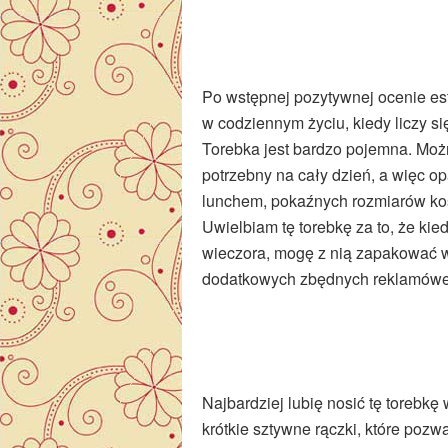
Po wstępnej pozytywnej ocenie este
w codziennym życiu, kiedy liczy s
Torebka jest bardzo pojemna. Możn
potrzebny na cały dzień, a więc o
lunchem, pokaźnych rozmiarów kos
Uwielbiam tę torebkę za to, że ki
wieczora, mogę z nią zapakować ws
dodatkowych zbędnych reklamówek,
Najbardziej lubię nosić tę torebk
krótkie sztywne rączki, które pozw