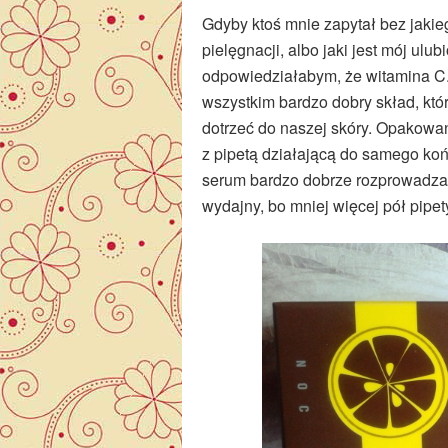
Gdyby ktoś mnie zapytał bez jaki
pielęgnacji, albo jaki jest mój u
odpowiedziałabym, że witamina C
wszystkim bardzo dobry skład, któr
dotrzeć do naszej skóry. Opakowa
z pipetą działającą do samego końc
serum bardzo dobrze rozprowadza 
wydajny, bo mniej więcej pół pipet