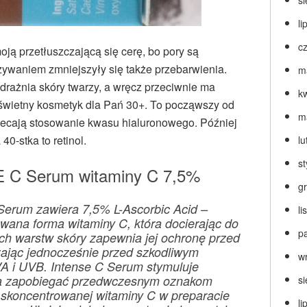
s
li
c
oją przetłuszczającą się cerę, bo pory są
żywaniem zmniejszyły się także przebarwienia.
m
drażnia skóry twarzy, a wręcz przeciwnie ma
k
to świetny kosmetyk dla Pań 30+. To począwszy od
m
alecają stosowanie kwasu hialuronowego. Później
0-stka to retinol.
lu
s
C Serum witaminy C 7,5%
g
Serum zawiera 7,5% L-Ascorbic Acid –
l
wana forma witaminy C, która docierając do
p
ch warstw skóry zapewnia jej ochronę przed
zając jednocześnie przed szkodliwym
w
A i UVB. Intense C Serum stymuluje
ga zapobiegać przedwczesnym oznakom
s
i skoncentrowanej witaminy C w preparacie
li