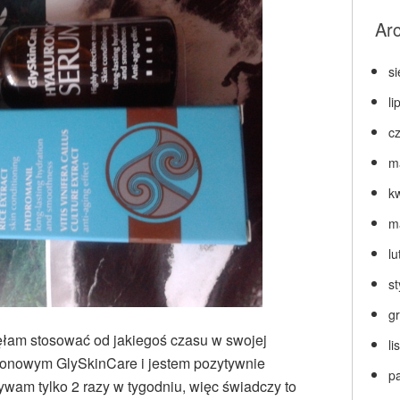
Ar
s
li
c
m
k
m
lu
s
g
ęłam stosować od jakiegoś czasu w swojej
l
ronowym GlySkinCare i jestem pozytywnie
p
wam tylko 2 razy w tygodniu, więc świadczy to