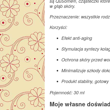
są QuSome®, cząsteczki które
w głąb skóry.
Przeznaczenie: wszystkie rodz
Korzyści:
Efekt anti-aging
Stymulacja syntezy kola
Ochrona skóry przed wo
Minimalizuje szkody do
Produkt stabilny, gotowy
Pojemność: 30 ml
Moje własne doświad