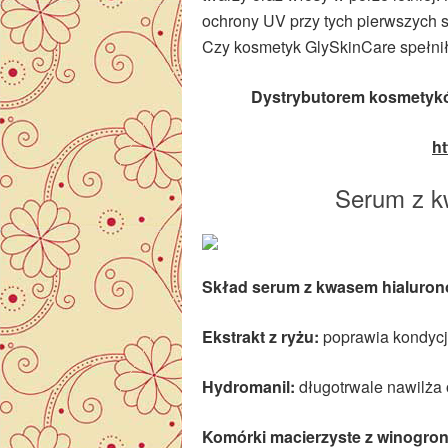
ochrony UV przy tych pierwszych 
Czy kosmetyk GlySkinCare spełnił 
Dystrybutorem kosmetykó
ht
Serum z k
Skład serum z kwasem hialuro
Ekstrakt z ryżu:
poprawia kondycj
Hydromanil:
długotrwale nawilża 
Komórki macierzyste z winogro