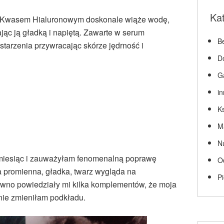
Ka
Kwa­sem Hialuronowym doskonale wiąże wodę,
jąc ją gładką i napiętą. Zawarte w serum
Be
tarzenia przywraca­jąc skórze jędrność i
D
G
i
Ks
M
N
 miesiąc i zauważyłam fenomenalną poprawę
O
ka promienna, gładka, twarz wygląda na
P
wno powiedziały mi kilka komplementów, że moja
 nie zmieniłam podkładu.