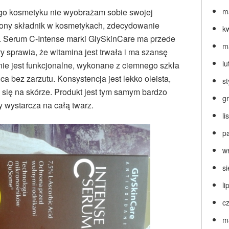
ego kosmetyku nie wyobrażam sobie swojej
m
lubiony składnik w kosmetykach, zdecydowanie
k
. Serum C-Intense marki GlySkinCare ma przede
m
y sprawia, że witamina jest trwała i ma szansę
lu
nie jest funkcjonalne, wykonane z ciemnego szkła
a bez zarzutu. Konsystencja jest lekko oleista,
s
się na skórze. Produkt jest tym samym bardzo
g
y wystarcza na całą twarz.
l
p
w
s
li
c
m