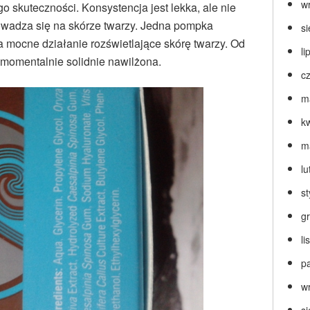
w
o skuteczności. Konsystencja jest lekka, ale nie
owadza się na skórze twarzy. Jedna pompka
s
 mocne działanie rozświetlające skórę twarzy. Od
li
ę momentalnie solidnie nawilżona.
c
m
k
m
lu
s
g
l
p
w