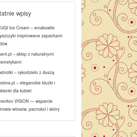
atnie wpisy
IUQI Ice Cream – smakowite
łyszczyki inspirowane zapachami
odów
ent.pl – sklep z naturalnymi
osmetykami
adnotki – rękodzieło z duszą
sima.pl – eleganckie bluzki i
kienki dla kobiet
heviton VISION — wsparcie
rowia włosów, paznokci i skóry