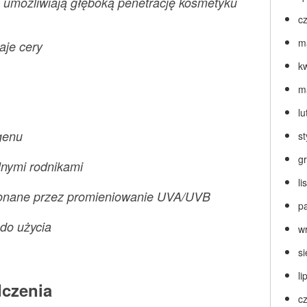
 umożliwiają głęboką penetrację kosmetyku
c
m
aje cery
k
m
lu
genu
s
g
lnymi rodnikami
l
konane przez promieniowanie UVA/UVB
p
 do użycia
w
s
li
czenia
c