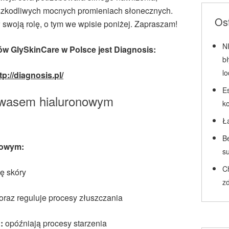
szkodliwych mocnych promieniach słonecznych.
Ost
swoją rolę, o tym we wpisie poniżej. Zapraszam!
N
w GlySkinCare w Polsce jest Diagnosis:
b
l
tp://diagnosis.pl/
Es
wasem hialuronowym
k
Ł
Be
nowym:
su
C
ę skóry
zd
oraz reguluje procesy złuszczania
n:
opóźniają procesy starzenia