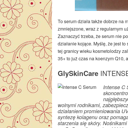
To serum działa także dobrze na m
zmniejszone, wraz z regularnym u
Zaznaczyć trzeba, że serum nie po
działanie kojące. Myślę, że jest 
tej granicy wieku kosmetolodzy z
35+ to już czas na koenzym Q10, a 4
INTENSE 
GlySkinCare
Intense C 
skoncentro
najgłębszy
wolnymi rodnikami, zabezpiec
działaniem promieniowania UV
syntezę kolagenu oraz poma
starzenia się skóry. Nośnikam