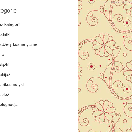
tegorie
z kategorii
odatki
adżety kosmetyczne
nne
iążki
akijaż
utrikosmetyki
dzież
ielęgnacja