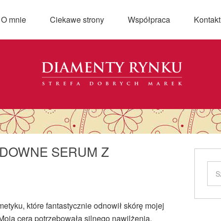
O mnie
Ciekawe strony
Współpraca
Kontakt
UDOWNE SERUM Z
metyku, które fantastycznie odnowił skórę mojej
 Moja cera potrzebowała silnego nawilżenia,