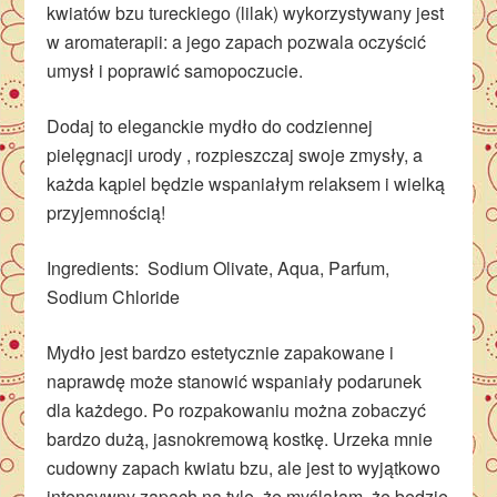
kwiatów bzu tureckiego (lilak) wykorzystywany jest
w aromaterapii: a jego zapach pozwala oczyścić
umysł i poprawić samopoczucie.
Dodaj to eleganckie mydło do codziennej
pielęgnacji urody , rozpieszczaj swoje zmysły, a
każda kąpiel będzie wspaniałym relaksem i wielką
przyjemnością!
Ingredients: Sodium Olivate, Aqua, Parfum,
Sodium Chloride
Mydło jest bardzo estetycznie zapakowane i
naprawdę może stanowić wspaniały podarunek
dla każdego. Po rozpakowaniu można zobaczyć
bardzo dużą, jasnokremową kostkę. Urzeka mnie
cudowny zapach kwiatu bzu, ale jest to wyjątkowo
intensywny zapach na tyle, że myślałam, że będzie