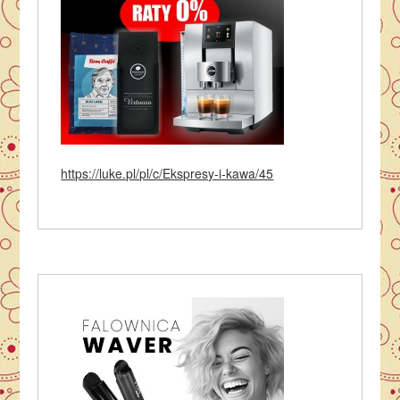
https://luke.pl/pl/c/Ekspresy-i-kawa/45