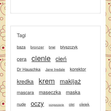
Tagi
baza
błyszczyk
bronzer
brwi
cienie
cień
cera
korektor
Dr Hauschka
Jane Iredale
krem
makijaż
kredka
maseczka
maska
mascara
oczy
nude
olejek
olej
oczyszczanie