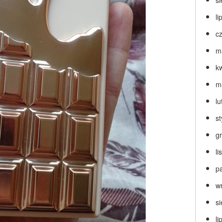
s
li
c
m
k
m
lu
s
g
l
p
w
s
li