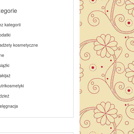
tegorie
z kategorii
odatki
adżety kosmetyczne
nne
iążki
akijaż
utrikosmetyki
dzież
ielęgnacja