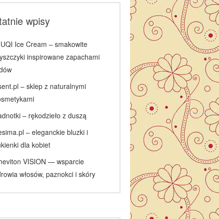
atnie wpisy
IUQI Ice Cream – smakowite
łyszczyki inspirowane zapachami
odów
ent.pl – sklep z naturalnymi
osmetykami
adnotki – rękodzieło z duszą
sima.pl – eleganckie bluzki i
kienki dla kobiet
heviton VISION — wsparcie
rowia włosów, paznokci i skóry