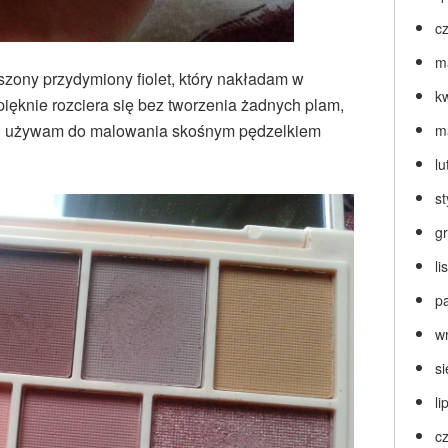
c
m
aszony przydymiony fiolet, który nakładam w
k
pięknie rozciera się bez tworzenia żadnych plam,
nd używam do malowania skośnym pędzelkiem
m
lu
s
g
l
p
w
s
li
c