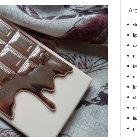
Ar
s
li
c
m
k
m
lu
s
g
l
p