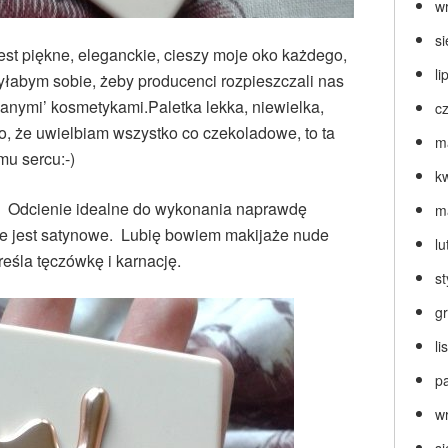
w
s
st piękne, eleganckie, cieszy moje oko każdego,
li
yłabym sobie, żeby producenci rozpieszczali nas
danymi’ kosmetykami.Paletka lekka, niewielka,
c
ko, że uwielbiam wszystko co czekoladowe, to ta
m
mu sercu:-)
k
. Odcienie idealne do wykonania naprawdę
m
e jest satynowe. Lubię bowiem makijaże nude
lu
reśla tęczówkę i karnację.
s
g
l
p
w