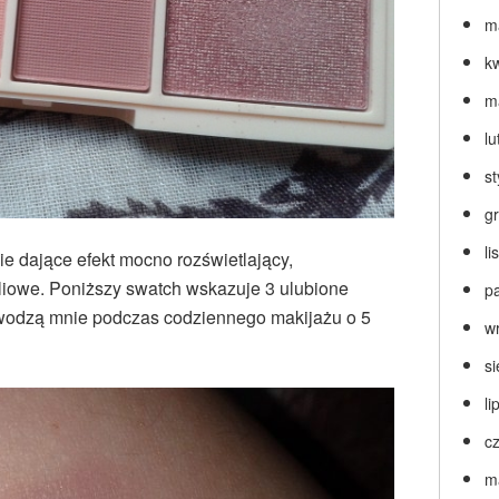
m
k
m
lu
s
g
l
ie dające efekt mocno rozświetlający,
oliowe. Poniższy swatch wskazuje 3 ulubione
p
 zawodzą mnie podczas codziennego makijażu o 5
w
s
li
c
m