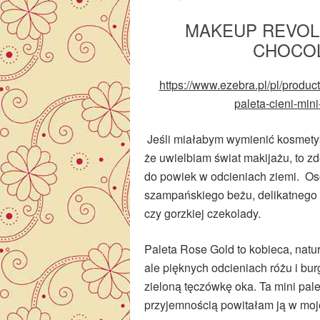
MAKEUP REVOLU
CHOCOL
https://www.ezebra.pl/pl/produc
paleta-cieni-min
Jeśli miałabym wymienić kosmetyki
że uwielbiam świat makijażu, to z
do powiek w odcieniach ziemi. Os
szampańskiego beżu, delikatnego t
czy gorzkiej czekolady.
Paleta Rose Gold to kobieca, natur
ale pięknych odcieniach różu i bu
zieloną tęczówkę oka. Ta mini pal
przyjemnością powitałam ją w moje