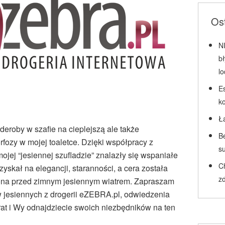
Ost
N
b
l
Es
k
Ł
rderoby w szafie na cieplejszą ale także
Be
fozy w mojej toaletce. Dzięki współpracy z
su
ojej “jesiennej szufladzie” znalazły się wspaniałe
C
zyskał na elegancji, staranności, a cera została
zd
ona przed zimnym jesiennym wiatrem. Zapraszam
w jesiennych z drogerii eZEBRA.pl, odwiedzenia
at i Wy odnajdziecie swoich niezbędników na ten