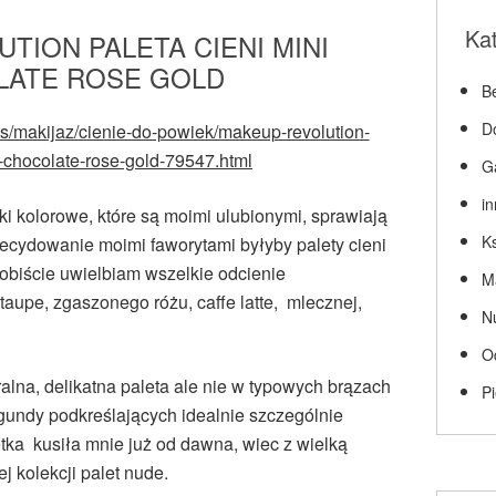
Ka
TION PALETA CIENI MINI
ATE ROSE GOLD
Be
D
ts/makijaz/cienie-do-powiek/makeup-revolution-
i-chocolate-rose-gold-79547.html
G
i
 kolorowe, które są moimi ulubionymi, sprawiają
Ks
decydowanie moimi faworytami byłyby palety cieni
obiście uwielbiam wszelkie odcienie
M
aupe, zgaszonego różu, caffe latte, mlecznej,
N
O
alna, delikatna paleta ale nie w typowych brązach
P
rgundy podkreślających idealnie szczególnie
etka kusiła mnie już od dawna, wiec z wielką
j kolekcji palet nude.