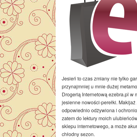
Jesień to czas zmiany nie tylko ga
przynajmniej u mnie dużej metamor
Drogerią Internetową ezebra.pl w m
jesienne nowości-perełki. Makijaż 
odpowiednio odżywiona i ochroni
zatem do lektury moich ulubieńcó
sklepu internetowego, a może akur
chłodny sezon.