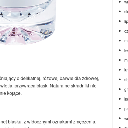
w
s
li
c
m
k
m
lu
ający o delikatnej, różowej barwie dla zdrowej,
s
świetla, przywraca blask. Naturalne składniki nie
g
nie kojące.
l
p
w
onej blasku, z widocznymi oznakami zmęczenia.