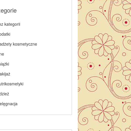
tegorie
z kategorii
odatki
adżety kosmetyczne
nne
iążki
akijaż
utrikosmetyki
dzież
ielęgnacja