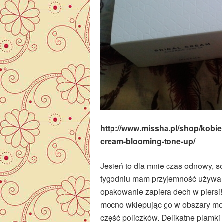
http://www.missha.pl/shop/kobiet
cream-blooming-tone-up/
Jesień to dla mnie czas odnowy, sol
tygodniu mam przyjemność używan
opakowanie zapiera dech w piersi
mocno wklepując go w obszary moje
część policzków. Delikatne plamki