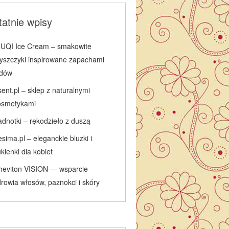
atnie wpisy
IUQI Ice Cream – smakowite
łyszczyki inspirowane zapachami
odów
ent.pl – sklep z naturalnymi
osmetykami
adnotki – rękodzieło z duszą
sima.pl – eleganckie bluzki i
kienki dla kobiet
heviton VISION — wsparcie
rowia włosów, paznokci i skóry