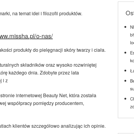
Ost
rki, na temat idei i filozofii produktów.
N
www.missha.pl/o-nas/
b
l
kości produkty do pielęgnacji skóry twarzy i ciała.
Es
k
turalnych składników oraz wysoko rozwiniętej
Ł
kórę każdego dnia. Zdobyte przez lata
 i z
Be
su
tronie internetowej Beauty Net, która została
C
owej współpracy pomiędzy producentem,
zd
tiach klientów szczegółowo analizując ich opinie.