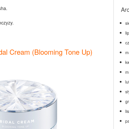
sha.
Ar
nczyzy.
s
li
c
idal Cream (Blooming Tone Up)
m
k
m
lu
s
g
l
p