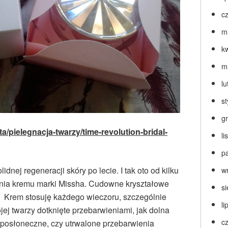
c
m
k
m
lu
s
g
a/pielegnacja-twarzy/time-revolution-bridal-
l
p
idnej regeneracji skóry po lecie. I tak oto od kilku
w
ia kremu marki Missha. Cudowne kryształowe
s
! Krem stosuję każdego wieczoru, szczególnie
li
j twarzy dotknięte przebarwieniami, jak dolna
c
 posłoneczne, czy utrwalone przebarwienia