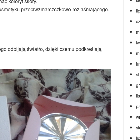
s
ać koloryt skóry.
kosmetyku przeciwzmarszczkowo-rozjaśniającego.
li
c
m
k
o odbijają światło, dzięki czemu podkreślają
m
lu
s
g
l
p
w
s
li