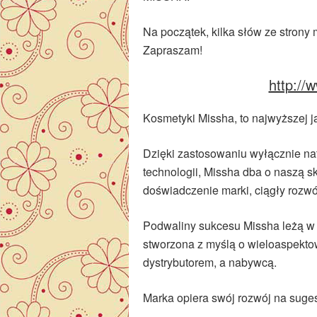
Na początek, kilka słów ze strony ma
Zapraszam!
http://
Kosmetyki Missha, to najwyższej ja
Dzięki zastosowaniu wyłącznie na
technologii, Missha dba o naszą s
doświadczenie marki, ciągły rozwój
Podwaliny sukcesu Missha leżą w s
stworzona z myślą o wieloaspekt
dystrybutorem, a nabywcą.
Marka opiera swój rozwój na suges