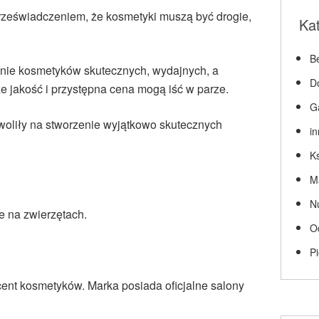
zeświadczeniem, że kosmetyki muszą być drogie,
Ka
Be
nie kosmetyków skutecznych, wydajnych, a
D
e jakość i przystępna cena mogą iść w parze.
G
woliły na stworzenie wyjątkowo skutecznych
i
Ks
M
N
e na zwierzętach.
O
P
ent kosmetyków. Marka posiada oficjalne salony