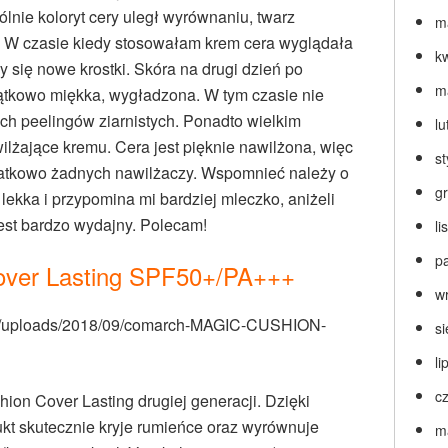
ólnie koloryt cery uległ wyrównaniu, twarz
m
 W czasie kiedy stosowałam krem cera wyglądała
k
y się nowe krostki. Skóra na drugi dzień po
m
ątkowo miękka, wygładzona. W tym czasie nie
ch peelingów ziarnistych. Ponadto wielkim
lu
ilżające kremu. Cera jest pięknie nawilżona, więc
s
atkowo żadnych nawilżaczy. Wspomnieć należy o
g
 lekka i przypomina mi bardziej mleczko, aniżeli
jest bardzo wydajny. Polecam!
l
p
over Lasting SPF50+/PA+++
w
s
li
c
on Cover Lasting drugiej generacji. Dzięki
kt skutecznie kryje rumieńce oraz wyrównuje
m