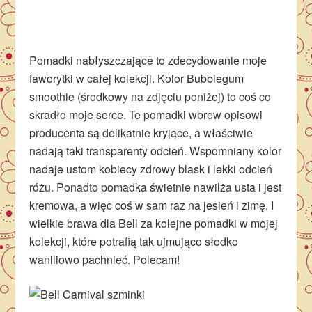
Pomadki nabłyszczające to zdecydowanie moje
faworytki w całej kolekcji. Kolor Bubblegum
smoothie (środkowy na zdjęciu poniżej) to coś co
skradło moje serce. Te pomadki wbrew opisowi
producenta są delikatnie kryjące, a właściwie
nadają taki transparenty odcień. Wspomniany kolor
nadaje ustom kobiecy zdrowy blask i lekki odcień
różu. Ponadto pomadka świetnie nawilża usta i jest
kremowa, a więc coś w sam raz na jesień i zimę. I
wielkie brawa dla Bell za kolejne pomadki w mojej
kolekcji, które potrafią tak ujmująco słodko
waniliowo pachnieć. Polecam!