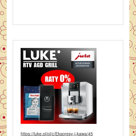
https://luke.pl/pl/c/Ekspresy-i-kawa/45