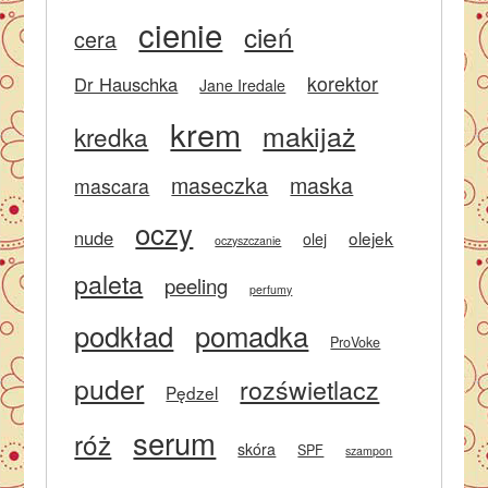
cienie
cień
cera
korektor
Dr Hauschka
Jane Iredale
krem
makijaż
kredka
maseczka
maska
mascara
oczy
nude
olejek
olej
oczyszczanie
paleta
peeling
perfumy
podkład
pomadka
ProVoke
puder
rozświetlacz
Pędzel
serum
róż
skóra
SPF
szampon