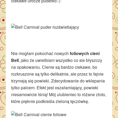
ciekawe urocze pudełko:-)
Nie mogłam pokochać nowych
foliowych cieni
Bell
, jako że uwielbiam wszystko co sie błyszczy
na opakowaniu. Cienie są bardzo ciekawe, bo
rozkruszone są tylko delikatnie, ale przez to fajnie
trzymają się powieki. Zdecydowanie do wklepania
tylko palcem. Efekt jest oszałamiający, powieki
niesamowicie lśnią! Mój ulubieniec to różane złoto,
które pięknie podkreśla zieloną tęczówkę.