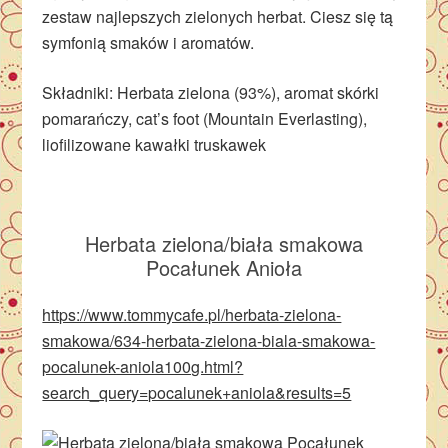
zestaw najlepszych zielonych herbat. Ciesz się tą
symfonią smaków i aromatów.
Składniki: Herbata zielona (93%), aromat skórki
pomarańczy, cat’s foot (Mountain Everlasting),
liofilizowane kawałki truskawek
Herbata zielona/biała smakowa
Pocałunek Anioła
https://www.tommycafe.pl/herbata-zielona-
smakowa/634-herbata-zielona-biala-smakowa-
pocalunek-aniola100g.html?
search_query=pocalunek+aniola&results=5