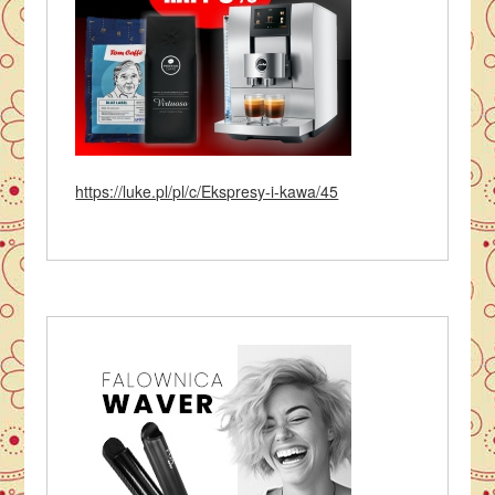
https://luke.pl/pl/c/Ekspresy-i-kawa/45