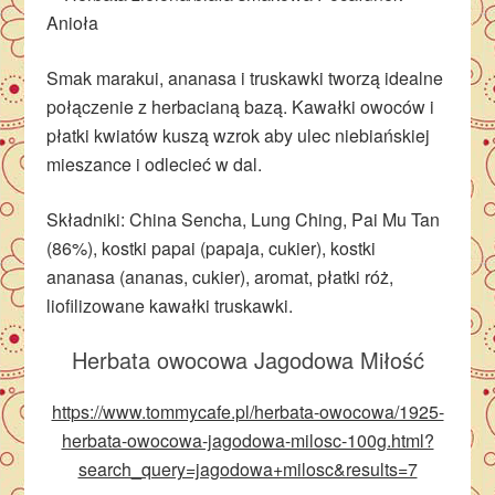
Smak marakui, ananasa i truskawki tworzą idealne
połączenie z herbacianą bazą. Kawałki owoców i
płatki kwiatów kuszą wzrok aby ulec niebiańskiej
mieszance i odlecieć w dal.
Składniki: China Sencha, Lung Ching, Pai Mu Tan
(86%), kostki papai (papaja, cukier), kostki
ananasa (ananas, cukier), aromat, płatki róż,
liofilizowane kawałki truskawki.
Herbata owocowa Jagodowa Miłość
https://www.tommycafe.pl/herbata-owocowa/1925-
herbata-owocowa-jagodowa-milosc-100g.html?
search_query=jagodowa+milosc&results=7