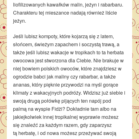
liofilizowanych kawałków malin, jeżyn i rabarbaru.
Charakteru tej mieszance nadają również liście
jeżyn.
Jeśli lubisz kompoty, które kojarzą się z latem,
słońcem, świeżym zapachem i soczystą trawą, a
także jeśli lubisz wakacje w tropikach to ta herbata
owocowa jest stworzona dla Ciebie. Nie brakuje w
niej bowiem polskich owoców, które znajdziesz w
ogrodzie babci jak maliny czy rabarbar, a także
ananas, który pięknie przywodzi na myśl gorące
klimaty z wakacyjnych podróży. Widzisz już siebie i
swoją drugą połówkę pijących ten napój pod
palmą na wyspie Fidżi? Dokładnie tam albo na
jakiejkolwiek innej tropikalnej wyprawie możesz
się znaleźć za każdym razem, gdy zaparzysz
tą herbatę, i od nowa możesz przeżywać swoją