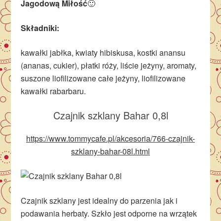
Jagodową Miłość
🙂
Składniki:
kawałki jabłka, kwiaty hibiskusa, kostki anansu
(ananas, cukier), płatki róży, liście jeżyny, aromaty,
suszone liofilizowane całe jeżyny, liofilizowane
kawałki rabarbaru.
Czajnik szklany Bahar 0,8l
https://www.tommycafe.pl/akcesoria/766-czajnik-
szklany-bahar-08l.html
Czajnik szklany jest idealny do parzenia jak i
podawania herbaty. Szkło jest odporne na wrzątek