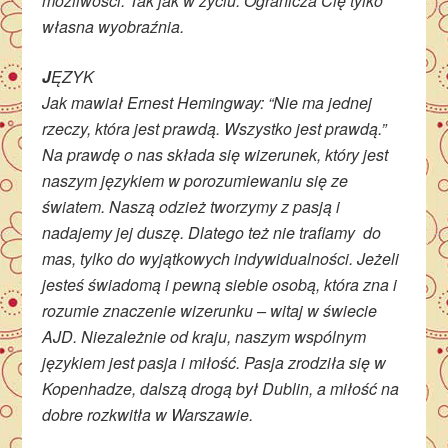
możliwości. Tak jak w życiu. Ogranicza Cię tylko
własna wyobraźnia.
J
ĘZYK
Jak mawiał Ernest Hemingway: “Nie ma jednej
rzeczy, która jest prawdą. Wszystko jest prawdą.”
Na prawdę o nas składa się wizerunek, który jest
naszym językiem w porozumiewaniu się ze
światem. Naszą odzież tworzymy z pasją i
nadajemy jej duszę. Dlatego też nie trafiamy do
mas, tylko do wyjątkowych indywidualności. Jeżeli
jesteś świadomą i pewną siebie osobą, która zna i
rozumie znaczenie wizerunku – witaj w świecie
AJD. Niezależnie od kraju, naszym wspólnym
językiem jest pasja i miłość. Pasja zrodziła się w
Kopenhadze, dalszą drogą był Dublin, a miłość na
dobre rozkwitła w Warszawie.