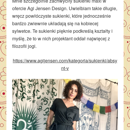
Mnie szczególnie zachwyciły sukienki maxi w
ofercie Agi Jensen Design. Uwielbiam takie długie,
wręcz powłóczyste sukienki, które jednocześnie
bardzo zwiewnie układają się na kobiecej
sylwetce. Te sukienki pięknie podkreślą kształty i
myślę, że to w nich projektant oddał najwięcej z
filozofii jogi.
https://www.agijensen.com/kategoria/sukienki/absy
nt-v