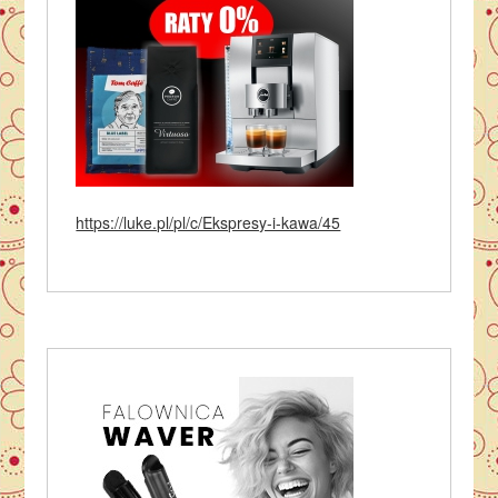
https://luke.pl/pl/c/Ekspresy-i-kawa/45