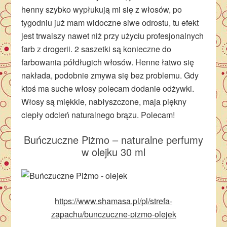
henny szybko wypłukują mi się z włosów, po
tygodniu już mam widoczne siwe odrostu, tu efekt
jest trwalszy nawet niż przy użyciu profesjonalnych
farb z drogerii. 2 saszetki są konieczne do
farbowania półdługich włosów. Henne łatwo się
nakłada, podobnie zmywa się bez problemu. Gdy
ktoś ma suche włosy polecam dodanie odżywki.
Włosy są miękkie, nabłyszczone, maja piękny
ciepły odcień naturalnego brązu. Polecam!
Buńczuczne Piżmo – naturalne perfumy
w olejku 30 ml
https://www.shamasa.pl/pl/strefa-
zapachu/bunczuczne-pizmo-olejek