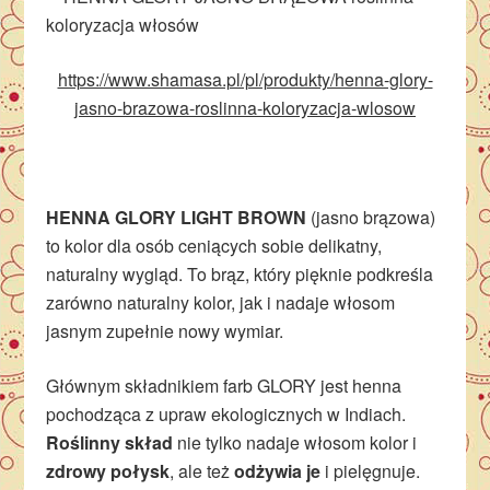
https://www.shamasa.pl/pl/produkty/henna-glory-
jasno-brazowa-roslinna-koloryzacja-wlosow
HENNA GLORY LIGHT BROWN
(jasno brązowa)
to kolor dla osób ceniących sobie delikatny,
naturalny wygląd. To brąz, który pięknie podkreśla
zarówno naturalny kolor, jak i nadaje włosom
jasnym zupełnie nowy wymiar.
Głównym składnikiem farb GLORY jest henna
pochodząca z upraw ekologicznych w Indiach.
Roślinny skład
nie tylko nadaje włosom kolor i
zdrowy połysk
, ale też
odżywia je
i pielęgnuje.