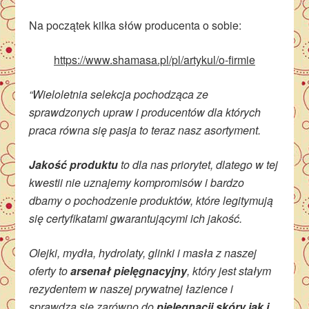
Na początek kilka słów producenta o sobie:
https://www.shamasa.pl/pl/artykul/o-firmie
“Wieloletnia selekcja pochodząca ze
sprawdzonych upraw i producentów dla których
praca równa się pasja to teraz nasz asortyment.
Jakość produktu
to dla nas priorytet, dlatego w tej
kwestii nie uznajemy kompromisów i bardzo
dbamy o pochodzenie produktów, które legitymują
się certyfikatami gwarantującymi ich jakość.
Olejki, mydła, hydrolaty, glinki i masła z naszej
oferty to
arsenał pielęgnacyjny
, który jest stałym
rezydentem w naszej prywatnej łazience i
sprawdza się zarówno do
pielęgnacji skóry jak i