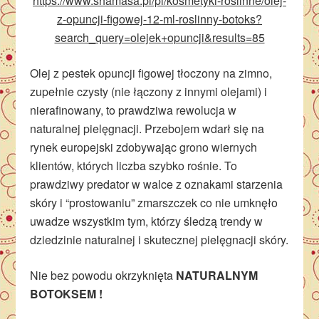
https://www.shamasa.pl/pl/kosmetyki-roslinne/olej-
z-opuncji-figowej-12-ml-roslinny-botoks?
search_query=olejek+opuncji&results=85
Olej z pestek opuncji figowej tłoczony na zimno,
zupełnie czysty (nie łączony z innymi olejami) i
nierafinowany, to prawdziwa rewolucja w
naturalnej pielęgnacji. Przebojem wdarł się na
rynek europejski zdobywając grono wiernych
klientów, których liczba szybko rośnie. To
prawdziwy predator w walce z oznakami starzenia
skóry i “prostowaniu” zmarszczek co nie umknęło
uwadze wszystkim tym, którzy śledzą trendy w
dziedzinie naturalnej i skutecznej pielęgnacji skóry.
Nie bez powodu okrzyknięta
NATURALNYM
BOTOKSEM !