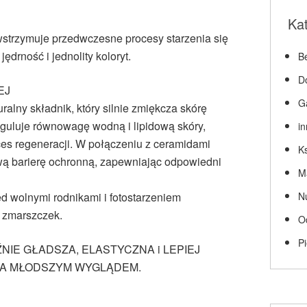
Ka
strzymuje przedwczesne procesy starzenia się
ędrność i jednolity koloryt.
Be
D
EJ
G
alny składnik, który silnie zmiękcza skórę
eguluje równowagę wodną i lipidową skóry,
i
es regeneracji. W połączeniu z ceramidami
Ks
ową barierę ochronną, zapewniając odpowiedni
M
ed wolnymi rodnikami i fotostarzeniem
N
 zmarszczek.
O
P
NIE GŁADSZA, ELASTYCZNA i LEPIEJ
CA MŁODSZYM WYGLĄDEM.