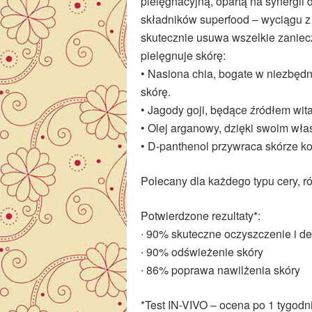
pielęgnacyjną, opartą na synergii
składników superfood – wyciągu z 
skutecznie usuwa wszelkie zaniecz
pielęgnuje skórę:
• Nasiona chia, bogate w niezbęd
skórę.
• Jagody goji, będące źródłem wita
• Olej arganowy, dzięki swoim wł
• D-panthenol przywraca skórze ko
Polecany dla każdego typu cery, r
Potwierdzone rezultaty*:
∙ 90% skuteczne oczyszczenie i d
∙ 90% odświeżenie skóry
∙ 86% poprawa nawilżenia skóry
*Test IN-VIVO – ocena po 1 tygodn