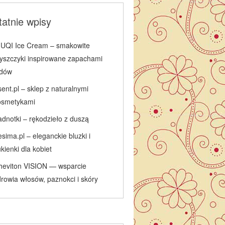
atnie wpisy
IUQI Ice Cream – smakowite
łyszczyki inspirowane zapachami
odów
ent.pl – sklep z naturalnymi
osmetykami
adnotki – rękodzieło z duszą
sima.pl – eleganckie bluzki i
kienki dla kobiet
heviton VISION — wsparcie
rowia włosów, paznokci i skóry