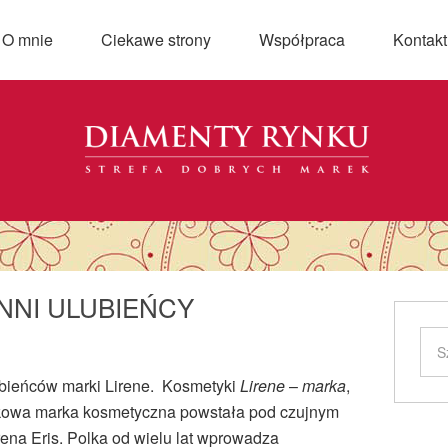
O mnie
Ciekawe strony
Współpraca
Kontakt
ENNI ULUBIEŃCY
ubieńców marki Lirene.
Kosmetyki
Lirene
–
marka
,
ątkowa marka kosmetyczna powstała pod czujnym
rena Eris
. Polka od wielu lat wprowadza