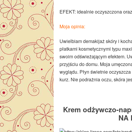
EFEKT: idealnie oczyszczona oraz
Moja opinia:
Uwielbiam demakijaż skóry i koch
płatkami kosmetycznymi typu maxi.
swoim odświeżającym efektem. Uw
przyjściu do domu. Moja umęczon
wyglądu. Płyn świetnie oczyszcza 
kurz. Nie podrażnia oczu, skóra je
Krem odżywczo-napr
NA 