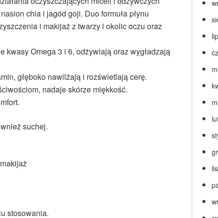
 działania oczyszczających miceli i odżywczych
w
nasion chia i jagód goji. Duo formuła płynu
s
yszczenia i makijaż z twarzy i okolic oczu oraz
li
ne kwasy Omega 3 i 6, odżywiają oraz wygładzają
c
m
min, głęboko nawilżają i rozświetlają cerę.
k
aściwościom, nadaje skórze miękkość.
mfort.
m
lu
ównież suchej.
s
g
emakijaż
l
p
w
iu stosowania.