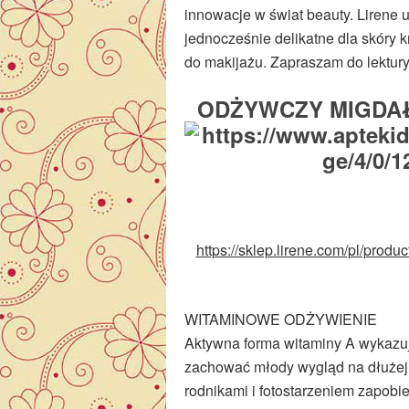
innowacje w świat beauty. Lirene u
jednocześnie delikatne dla skóry k
do makijażu. Zapraszam do lektury
ODŻYWCZY MIGDAŁ U
https://sklep.lirene.com/pl/prod
WITAMINOWE ODŻYWIENIE
Aktywna forma witaminy A wykazu
zachować młody wygląd na dłużej.
rodnikami i fotostarzeniem zapob