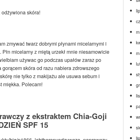
s
li
 odżywiona skóra!
c
m
k
am zmywać twarz dobrymi płynami micelarnymi i
 Płn micelarny z miętą urzekł mnie niesamowicie
m
ielbiam używac go podczas upałów zaraz po
lu
a gorącem skóra od razu nabiera zdrowszego
s
skórę nie tylko z makijażu ale usuwa sebum i
st miękka. Polecam!
g
l
p
awczy z ekstraktem Chia-Goji
w
DZIEŃ SPF 15
s
li