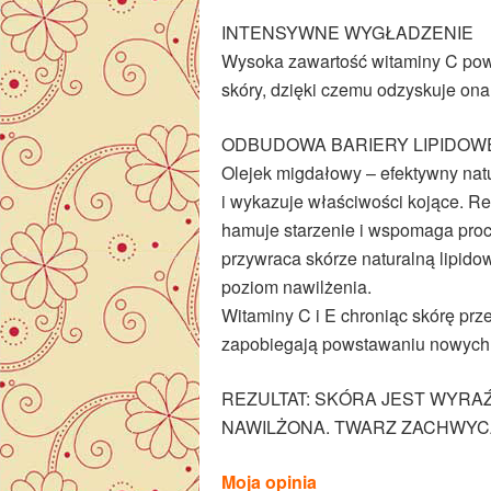
INTENSYWNE WYGŁADZENIE
Wysoka zawartość witaminy C pow
skóry, dzięki czemu odzyskuje ona j
ODBUDOWA BARIERY LIPIDOW
Olejek migdałowy – efektywny natur
i wykazuje właściwości kojące. R
hamuje starzenie i wspomaga proc
przywraca skórze naturalną lipid
poziom nawilżenia.
Witaminy C i E chroniąc skórę prz
zapobiegają powstawaniu nowych
REZULTAT: SKÓRA JEST WYRAŹ
NAWILŻONA. TWARZ ZACHWY
Moja opinia