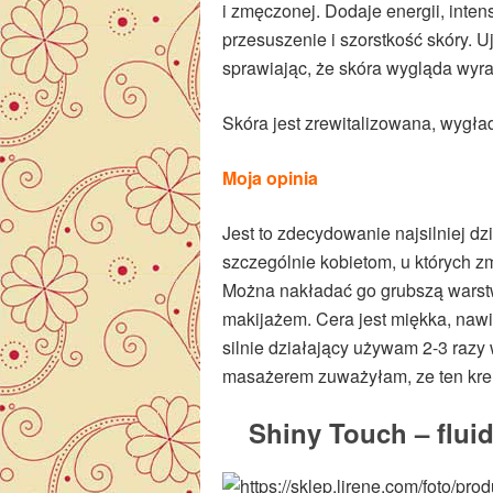
i zmęczonej. Dodaje energii, inten
przesuszenie i szorstkość skóry. U
sprawiając, że skóra wygląda wyra
Skóra jest zrewitalizowana, wygła
Moja opinia
Jest to zdecydowanie najsilniej d
szczególnie kobietom, u których 
Można nakładać go grubszą warstw
makijażem. Cera jest miękka, nawi
silnie działający używam 2-3 razy
masażerem zuważyłam, ze ten krem
Shiny Touch – fluid