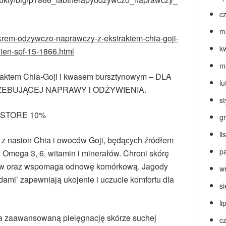
c
m
t/krem-odzywczo-naprawczy-z-ekstraktem-chia-goji-
k
ien-spf-15-1866.html
m
aktem Chia-Goji i kwasem bursztynowym – DLA
lu
EBUJĄCEJ NAPRAWY i ODŻYWIENIA.
s
RESTORE 10%
g
l
 nasion Chia i owoców Goji, będących źródłem
p
 Omega 3, 6, witamin i minerałów. Chroni skórę
ków oraz wspomaga odnowę komórkową. Jagody
w
ami’ zapewniają ukojenie i uczucie komfortu dla
s
li
awansowaną pielęgnację skórze suchej
c