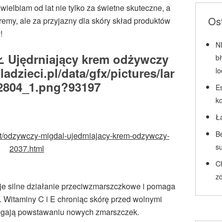
wielbiam od lat nie tylko za świetne skuteczne, a
Ost
remy, ale za przyjazny dla skóry skład produktów
!
N
jędrniający krem odżywczy
b
l
Es
k
Ł
Be
uct/odzywczy-migdal-ujedrniajacy-krem-odzywczy-
su
2037.html
C
zd
je silne działanie przeciwzmarszczkowe i pomaga
 Witaminy C i E chroniąc skórę przed wolnymi
iegają powstawaniu nowych zmarszczek.