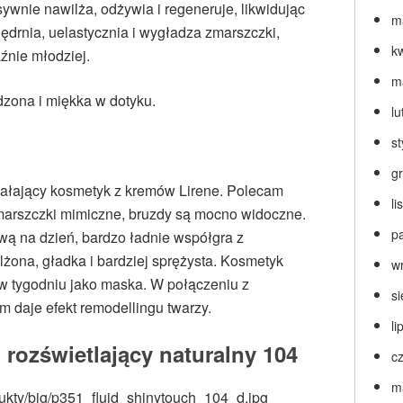
sywnie nawilża, odżywia i regeneruje, likwidując
m
jędrnia, uelastycznia i wygładza zmarszczki,
k
źnie młodziej.
m
dzona i miękka w dotyku.
lu
s
g
ziałający kosmetyk z kremów Lirene. Polecam
l
zmarszczki mimiczne, bruzdy są mocno widoczne.
p
ą na dzień, bardzo ładnie współgra z
lżona, gładka i bardziej sprężysta. Kosmetyk
w
 w tygodniu jako maska. W połączeniu z
s
 daje efekt remodellingu twarzy.
li
 rozświetlający naturalny 104
c
m