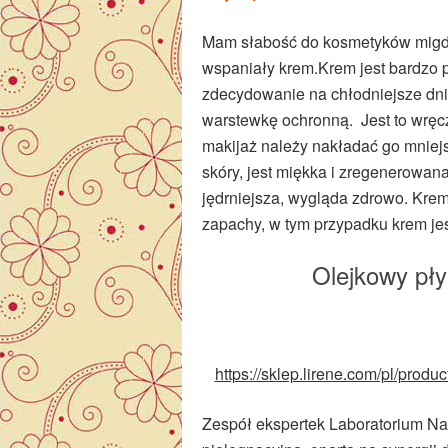
Mam słabość do kosmetyków migda
wspaniały krem.Krem jest bardzo
zdecydowanie na chłodniejsze dni
warstewkę ochronną. Jest to wręcz
makijaż należy nakładać go mniejs
skóry, jest miękka i zregenerowan
jędrniejsza, wygląda zdrowo. Krem
zapachy, w tym przypadku krem je
Olejkowy płyn
https://sklep.lirene.com/pl/produ
Zespół ekspertek Laboratorium N