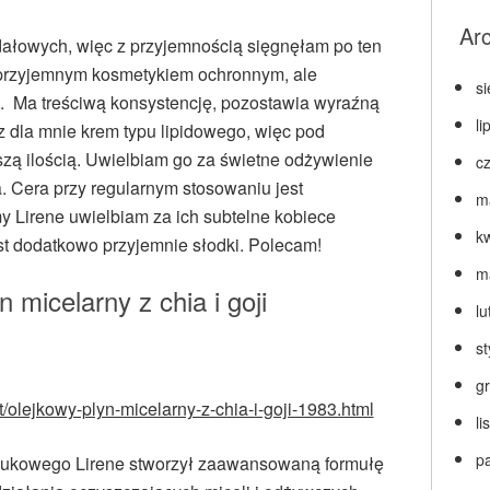
Ar
łowych, więc z przyjemnością sięgnęłam po ten
 przyjemnym kosmetykiem ochronnym, ale
s
. Ma treściwą konsystencję, pozostawia wyraźną
li
 dla mnie krem typu lipidowego, więc pod
zą ilością. Uwielbiam go za świetne odżywienie
c
a. Cera przy regularnym stosowaniu jest
m
y Lirene uwielbiam za ich subtelne kobiece
k
st dodatkowo przyjemnie słodki. Polecam!
m
 micelarny z chia i goji
lu
s
g
ct/olejkowy-plyn-micelarny-z-chia-i-goji-1983.html
l
p
aukowego Lirene stworzył zaawansowaną formułę