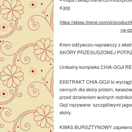
https://sklep.lirene.com/pl/produc
na-dz
Krem odżywczo-naprawczy z ekstr
SKÓRY PRZESUSZONEJ POTRZ
Unikalny kompleks CHIA-GOJI 
EKSTRAKT CHIA-GOJI to wyciągi z
cennych dla skóry protein, kwasów
przed działaniem wolnych rodni
Goji nazywane ‘szczęśliwymi jagod
skóry.
KWAS BURSZTYNOWY zapewnia za