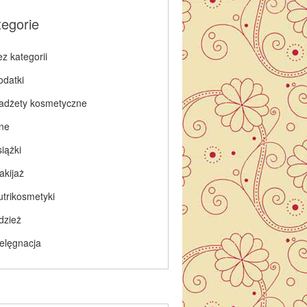
tegorie
z kategorii
odatki
adżety kosmetyczne
nne
iążki
akijaż
utrikosmetyki
dzież
ielęgnacja