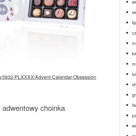
w
s
li
c
m
k
m
lu
item/3932-PLXXXX/Advent-Calendar-Obsession
s
g
l
z adwentowy choinka
p
w