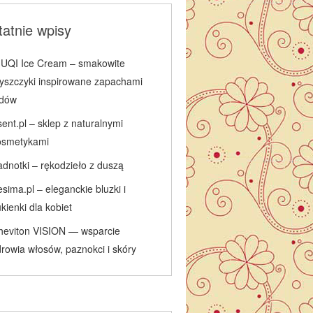
atnie wpisy
IUQI Ice Cream – smakowite
łyszczyki inspirowane zapachami
odów
ent.pl – sklep z naturalnymi
osmetykami
adnotki – rękodzieło z duszą
sima.pl – eleganckie bluzki i
kienki dla kobiet
heviton VISION — wsparcie
rowia włosów, paznokci i skóry