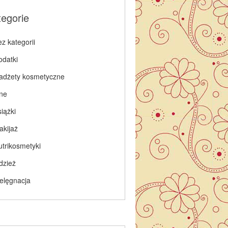
tegorie
z kategorii
odatki
adżety kosmetyczne
nne
iążki
akijaż
utrikosmetyki
dzież
ielęgnacja