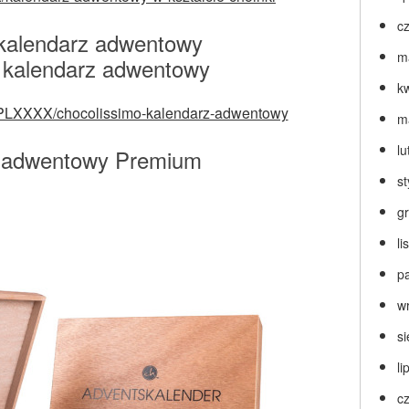
c
 kalendarz adwentowy
m
k
42-PLXXXX/chocolissimo-kalendarz-adwentowy
m
lu
 adwentowy Premium
s
g
l
p
w
s
li
c