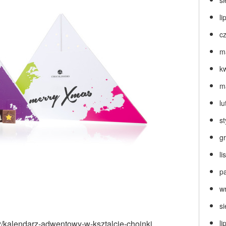
s
li
c
m
k
m
lu
s
g
l
p
w
s
42/kalendarz-adwentowy-w-ksztalcie-choinki
li