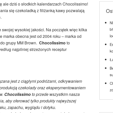
rę ale dziś o słodkich kalendarzach Chocolissimo!
Ost
ania się czekoladką z filiżanką kawy pozwalają
.
N
swojej wysokiej jakości. Na początek więc kilka
b
lsce marka obecna jest od 2004 roku – marka od
l
ży do grupy MM Brown.
Chocolissimo
to
Es
dług najpilniej strzeżonych receptur
k
Ł
Be
su
zana jest z ciągłymi podróżami, odkrywaniem
C
j z produkcją czekolady oraz eksperymentowaniem
zd
ów.
Chocolissimo
to przede wszystkim nasza
ia, aby oferować tylko produkty najwyższej
aku, zapachu, wyglądu i dotyku.