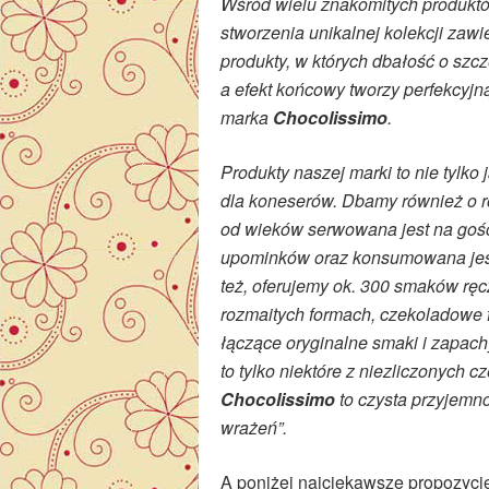
Wśród wielu znakomitych produkt
stworzenia unikalnej kolekcji zaw
produkty, w których dbałość o szcz
a efekt końcowy tworzy perfekcyjn
marka
Chocolissimo
.
Produkty naszej marki to nie tylko
dla koneserów. Dbamy również o 
od wieków serwowana jest na gośc
upominków oraz konsumowana jest
też, oferujemy ok. 300 smaków ręc
rozmaitych formach, czekoladowe 
łączące oryginalne smaki i zapachy
to tylko niektóre z niezliczonych
Chocolissimo
to czysta przyjemn
wrażeń”.
A poniżej najciekawsze propozycj