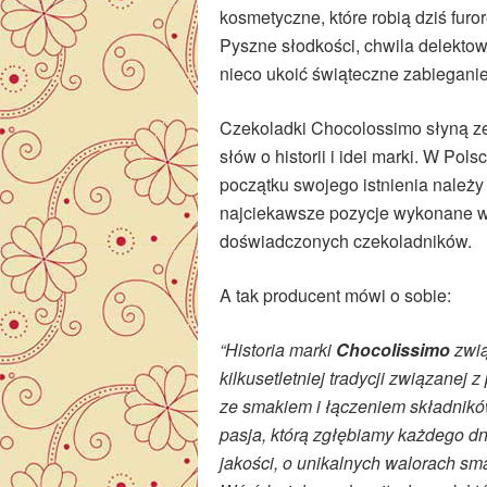
kosmetyczne, które robią dziś furo
Pyszne słodkości, chwila delektow
nieco ukoić świąteczne zabieganie
Czekoladki Chocolossimo słyną ze 
słów o historii i idei marki. W Po
początku swojego istnienia nale
najciekawsze pozycje wykonane we
doświadczonych czekoladników.
A tak producent mówi o sobie:
“Historia marki
Chocolissimo
zwią
kilkusetletniej tradycji związane
ze smakiem i łączeniem składnik
pasja, którą zgłębiamy każdego dn
jakości, o unikalnych walorach sm