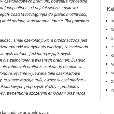
ów czekoladowych premium, powstała koncepcja
ierającej najlepsze i najciekawsze smakowe
Ka
egóły została rozciągnięta do granic możliwości,
ą treść podaną w doskonałej formie. Tak powstała
Be
D
G
 jakość i smak czekolady, która przeznaczona jest
różnorodność asortymentu wiedząc, że czekolada
i
innych stołach, jest formą wyjątkowych
Ks
 dla zaspokojenia własnych pragnień. Dlatego
M
znie robionych pralinek, czekoladę do picia w
fondue, ręcznie wylewane tafle czekoladowe
N
, rozmaite rodzaje trufli, owoce w czekoladzie –
O
 czekoladowych propozycji. Każdy z produktów
P
ość, wypełniona szczerymi emocjami oraz mocą
e kalendarzy adwentowych: