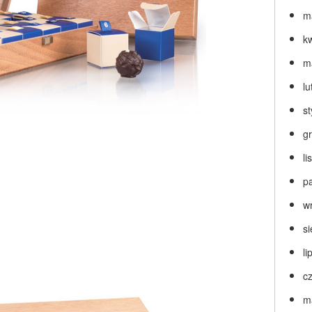
m
k
m
lu
s
g
l
p
w
s
li
c
m