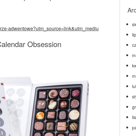
Ar
s
ndarze-adwentowe?utm_source=link&utm_mediu
li
Calendar Obsession
c
m
k
m
lu
s
g
l
p