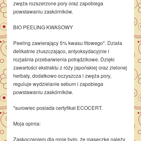
zwęża rozszerzone pory oraz zapobiega
powstawaniu zaskórników.
BIO PEELING KWASOWY
Peeling zawierający 5% kwasu fitowego*. Działa
delikatnie złuszczająco, antyoksydacyjnie i
rozjaśnia przebarwienia potrądzikowe. Dzięki
zawartości ekstraktu z róży japońskiej oraz zielonej
herbaty, dodatkowo oczyszcza i zwęża pory,
reguluje wydzielanie sebum i zapobiega
powstawaniu zaskórników.
*surowiec posiada certyfikat ECOCERT.
Moja opinia:
Zaskoczeniem dla mnie było, że maseczkę należy