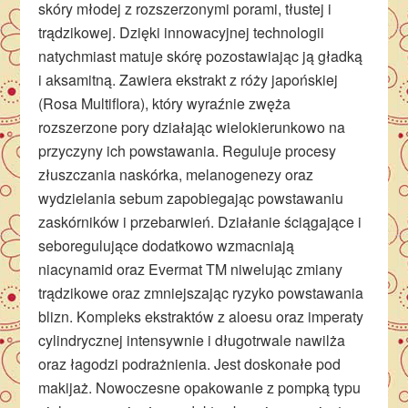
skóry młodej z rozszerzonymi porami, tłustej i
trądzikowej. Dzięki innowacyjnej technologii
natychmiast matuje skórę pozostawiając ją gładką
i aksamitną. Zawiera ekstrakt z róży japońskiej
(Rosa Multiflora), który wyraźnie zwęża
rozszerzone pory działając wielokierunkowo na
przyczyny ich powstawania. Reguluje procesy
złuszczania naskórka, melanogenezy oraz
wydzielania sebum zapobiegając powstawaniu
zaskórników i przebarwień. Działanie ściągające i
seboregulujące dodatkowo wzmacniają
niacynamid oraz Evermat TM niwelując zmiany
trądzikowe oraz zmniejszając ryzyko powstawania
blizn. Kompleks ekstraktów z aloesu oraz imperaty
cylindrycznej intensywnie i długotrwale nawilża
oraz łagodzi podrażnienia. Jest doskonałe pod
makijaż. Nowoczesne opakowanie z pompką typu