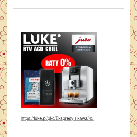
https://luke.pl/pl/c/Ekspresy-i-kawa/45