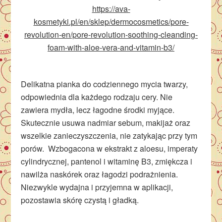
https://ava-
kosmetyki.pl/en/sklep/dermocosmetics/pore-
revolution-en/pore-revolution-soothing-cleanding-
foam-with-aloe-vera-and-vitamin-b3/
Delikatna pianka do codziennego mycia twarzy,
odpowiednia dla każdego rodzaju cery. Nie
zawiera mydła, lecz łagodne środki myjące.
Skutecznie usuwa nadmiar sebum, makijaż oraz
wszelkie zanieczyszczenia, nie zatykając przy tym
porów. Wzbogacona w ekstrakt z aloesu, imperaty
cylindrycznej, pantenol i witaminę B3, zmiękcza i
nawilża naskórek oraz łagodzi podrażnienia.
Niezwykle wydajna i przyjemna w aplikacji,
pozostawia skórę czystą i gładką.