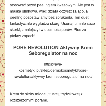
stosować przed peelingiem kwasowym. Ale jest to
maska glinkowa, wiec działa oczyszczająco, a
peeling pozostawiamy bez spłukania. Ten duet
fantastycznie wygładza skórę. Usunął u mnie suce
skórki, zmniejszył widoczność porów. Plus za
piękny zapach!
PORE REVOLUTION Aktywny Krem
Seboregulator na noc
https://ava-
kosmetyki.pl/sklep/dermokosmetyki/pore-
revolution/aktywny-krem-seboregulator-na-noc/
Krem do skóry młodej, tłustej, trądzikowej z
rozszerzonymi porami.