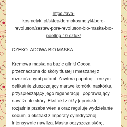
https://ava-
kosmetyki.pl/sklep/dermokosmetyki/pore-
revolution/zestaw-pore-revolution-bio-maska-bio-
peeling-10-sztuk/
CZEKOLADOWA BIO MASKA
Kremowa maska na bazie glinki Cocoa
przeznaczona do skóry tłustej i mieszanej z
rozszerzonymi porami. Zawiera papainę – enzym
delikatnie złuszczający martwe komórki naskórka,
przyspieszający jego regenerację i poprawiający
nawilżenie skóry. Ekstrakt z róży japońskiej
rozjaśnia przebarwienia oraz reguluje wydzielanie
sebum, a ekstrakt z imperaty cylindrycznej
intensywnie nawilża. Maska oczyszcza skórę,