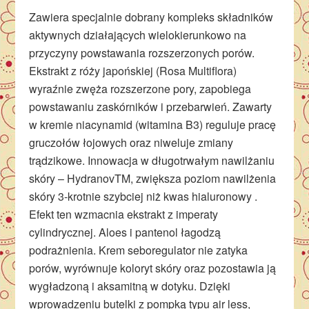
Zawiera specjalnie dobrany kompleks składników
aktywnych działających wielokierunkowo na
przyczyny powstawania rozszerzonych porów.
Ekstrakt z róży japońskiej (Rosa Multiflora)
wyraźnie zwęża rozszerzone pory, zapobiega
powstawaniu zaskórników i przebarwień. Zawarty
w kremie niacynamid (witamina B3) reguluje pracę
gruczołów łojowych oraz niweluje zmiany
trądzikowe. Innowacja w długotrwałym nawilżaniu
skóry – HydranovTM, zwiększa poziom nawilżenia
skóry 3-krotnie szybciej niż kwas hialuronowy .
Efekt ten wzmacnia ekstrakt z imperaty
cylindrycznej. Aloes i pantenol łagodzą
podrażnienia. Krem seboregulator nie zatyka
porów, wyrównuje koloryt skóry oraz pozostawia ją
wygładzoną i aksamitną w dotyku. Dzięki
wprowadzeniu butelki z pompką typu air less,