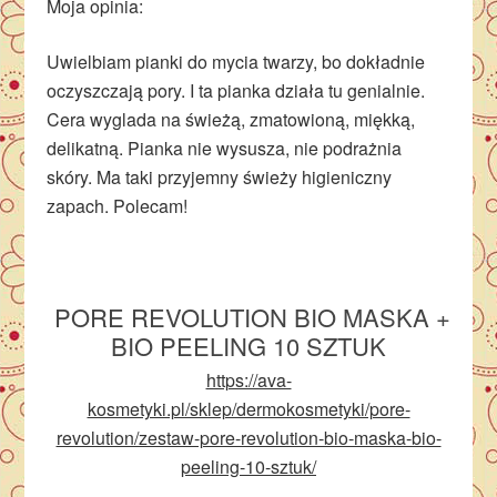
Moja opinia:
Uwielbiam pianki do mycia twarzy, bo dokładnie
oczyszczają pory. I ta pianka działa tu genialnie.
Cera wyglada na świeżą, zmatowioną, miękką,
delikatną. Pianka nie wysusza, nie podrażnia
skóry. Ma taki przyjemny świeży higieniczny
zapach. Polecam!
PORE REVOLUTION BIO MASKA +
BIO PEELING 10 SZTUK
https://ava-
kosmetyki.pl/sklep/dermokosmetyki/pore-
revolution/zestaw-pore-revolution-bio-maska-bio-
peeling-10-sztuk/