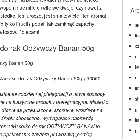
wspominać miłe chwile we dwoje, czy nawet z
Ar
t słodko, jest uroczo, jest smakowicie i ten aromat
tylko Fructis potrafi tak zamknąć zapachy
s
 włosów. Polecam!
li
 do rąk Odżywczy Banan 50g
c
m
k
m
a-Maselko-do-rak-Odzywczy-Banan-50g-p50550
lu
aicenie codziennej pielęgnacji o nowe sposoby
s
enie na klasyczne produkty pielęgnacyjne. Masełko
g
dłonie są przesuszone, szorstkie, wrażliwe na
 i środki chemiczne, wymagające naprawdę
l
szczenia:Masełko do rąk ODŻYWCZY BANAN to
p
kie opakowanie zawiera prawdziwą „bombę”