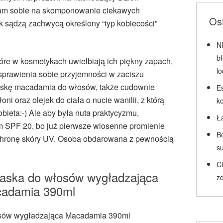
łam sobie na skomponowanie ciekawych
Ost
k sądzą zachwycą określony “typ kobiecości”
N
b
tóre w kosmetykach uwielbiają ich piękny zapach,
l
 sprawienia sobie przyjemności w zaciszu
askę macadamia do włosów, także cudownie
Es
 oraz olejek do ciała o nucie wanilii, z którą
k
bieta:-) Ale aby była nuta praktycyzmu,
Ł
em SPF 20, bo już pierwsze wiosenne promienie
Be
ochronę skóry UV. Osoba obdarowana z pewnością
su
C
Maska do włosów wygładzająca
zd
adamia 390ml