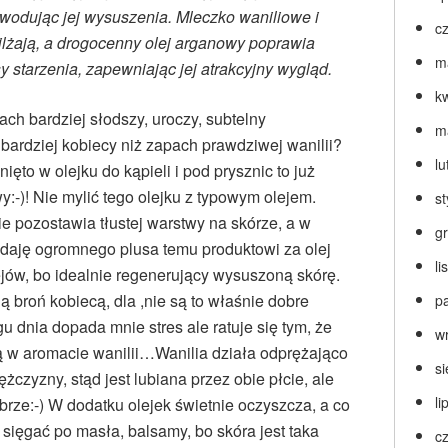
powodując jej wysuszenia. Mleczko waniliowe i
c
ilżają, a drogocenny olej arganowy poprawia
m
y starzenia, zapewniając jej atrakcyjny wygląd.
k
pach bardziej słodszy, uroczy, subtelny
m
 bardziej kobiecy niż zapach prawdziwej wanilii?
lu
ęto w olejku do kąpieli i pod prysznic to już
-)! Nie mylić tego olejku z typowym olejem.
s
nie pozostawia tłustej warstwy na skórze, a w
g
a daję ogromnego plusa temu produktowi za olej
l
jów, bo idealnie regenerujący wysuszoną skórę.
 broń kobiecą, dla ,nie są to właśnie dobre
p
gu dnia dopada mnie stres ale ratuje się tym, że
w
 w aromacie wanilii…Wanilia działa odprężająco
s
ężczyzny, stąd jest lubiana przez obie płcie, ale
li
obrze:-) W dodatku olejek świetnie oczyszcza, a co
sięgać po masła, balsamy, bo skóra jest taka
c