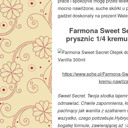
prace i spokojnie mogę przed tele
mocno nawilżone, suche skórki u 
gadżet doskonały na prezent Wal
Farmona Sweet Sec
prysznic 1/4 kremu
https://www.sohe.pl/Farmona-Swe
kremu-nawilza
Sweet Secret. Twoja słodka tajemn
odmawiać. Chwile zapomnienia, kt
pachnący jak wanilia z szafranem 
wszystko, czego potrzebuje.
Hybryd
bogatej formule, zawierającej aż 