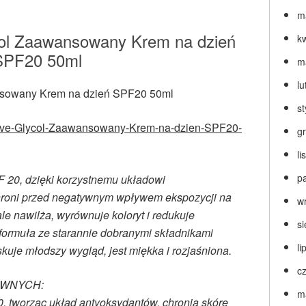
m
ycol Zaawansowany Krem na dzień
k
SPF20 50ml
m
lu
s
Active-Glycol-Zaawansowany-Krem-na-dzien-SPF20-
g
l
p
20, dzięki korzystnemu układowi
chroni przed negatywnym wpływem ekspozycji na
w
e nawilża, wyrównuje koloryt i redukuje
s
formuła ze starannie dobranymi składnikami
li
kuje młodszy wygląd, jest miękka i rozjaśniona.
c
YWNYCH:
m
, tworząc układ antyoksydantów, chronią skórę