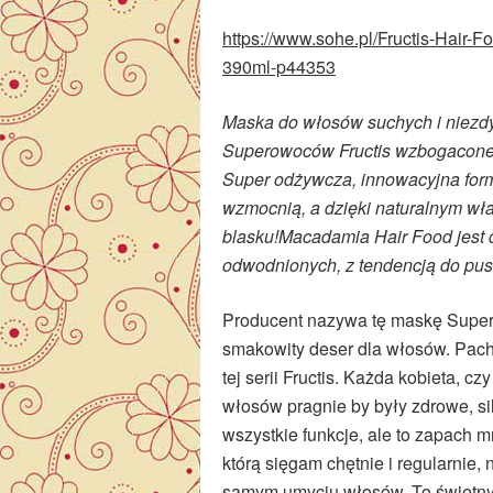
https://www.sohe.pl/Fructis-Hai
390ml-p44353
Maska do włosów suchych i niez
Superowoców Fructis wzbogacone z
Super odżywcza, innowacyjna form
wzmocnią, a dzięki naturalnym wła
blasku!Macadamia Hair Food jest 
odwodnionych, z tendencją do pus
Producent nazywa tę maskę Superfo
smakowity deser dla włosów. Pachn
tej serii Fructis. Każda kobieta, c
włosów pragnie by były zdrowe, sil
wszystkie funkcje, ale to zapach 
którą sięgam chętnie i regularnie
samym umyciu włosów. To świetny