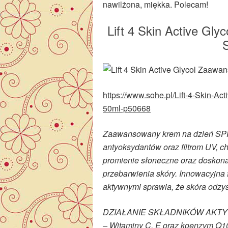
nawilżona, miękka. Polecam!
Lift 4 Skin Active Gl
https://www.sohe.pl/Lift-4-Skin-
50ml-p50668
Zaawansowany krem na dzień SPF 
antyoksydantów oraz filtrom UV, 
promienie słoneczne oraz doskonal
przebarwienia skóry. Innowacyjna 
aktywnymi sprawia, że skóra odzys
DZIAŁANIE SKŁADNIKÓW AKT
– Witaminy C, E oraz koenzym Q10