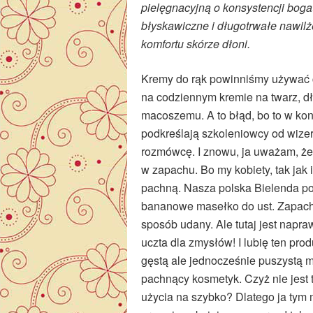
pielęgnacyjną o konsystencji bog
błyskawiczne i długotrwałe nawilż
komfortu skórze dłoni.
Kremy do rąk powinniśmy używać co
na codziennym kremie na twarz, dło
macoszemu. A to błąd, bo to w kon
podkreślają szkoleniowcy od wizer
rozmówcę. I znowu, ja uważam, że j
w zapachu. Bo my kobiety, tak jak
pachną. Nasza polska Bielenda pot
bananowe masełko do ust. Zapach
sposób udany. Ale tutaj jest na
uczta dla zmysłów! I lubię ten prod
gęstą ale jednocześnie puszystą 
pachnący kosmetyk. Czyż nie jest t
użycia na szybko? Dlatego ja tym