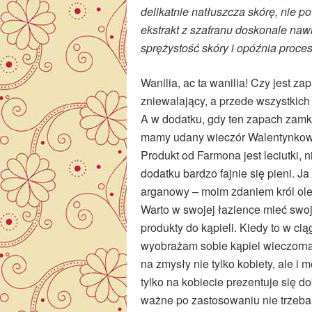
delikatnie natłuszcza skórę, nie 
ekstrakt z szafranu doskonale naw
sprężystość skóry i opóźnia proces
Wanilia, ac ta wanilia! Czy jest za
zniewalający, a przede wszystkich
A w dodatku, gdy ten zapach zamkni
mamy udany wieczór Walentynkowy:
Produkt od Farmona jest leciutki, 
dodatku bardzo fajnie się pieni. J
arganowy – moim zdaniem król ole
Warto w swojej łazience mieć swoją
produkty do kąpieli. Kiedy to w cią
wyobrażam sobie kąpiel wieczorną
na zmysły nie tylko kobiety, ale i m
tylko na kobiecie prezentuje się d
ważne po zastosowaniu nie trzeba 