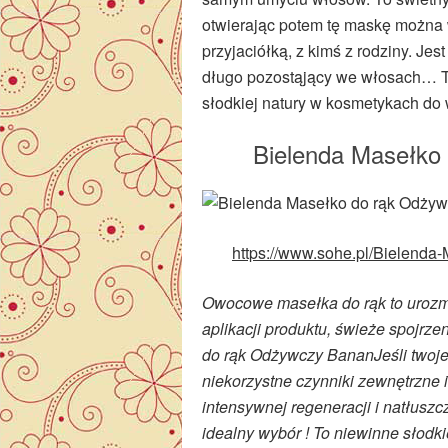
otwierając potem tę maskę można 
przyjaciółką, z kimś z rodziny. Jes
długo pozostąjący we włosach… To 
słodkiej natury w kosmetykach do
Bielenda Masełko
https://www.sohe.pl/Bielend
Owocowe masełka do rąk to urozm
aplikacji produktu, świeże spojrz
do rąk Odżywczy BananJeśli twoje 
niekorzystne czynniki zewnętrzne
intensywnej regeneracji i natłu
idealny wybór ! To niewinne słod