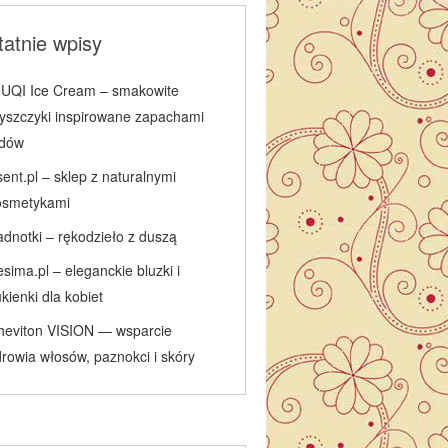
atnie wpisy
IUQI Ice Cream – smakowite
łyszczyki inspirowane zapachami
odów
ent.pl – sklep z naturalnymi
osmetykami
adnotki – rękodzieło z duszą
sima.pl – eleganckie bluzki i
kienki dla kobiet
heviton VISION — wsparcie
rowia włosów, paznokci i skóry