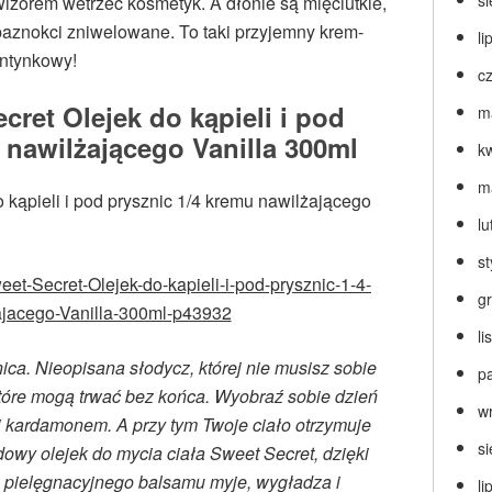
s
wizorem wetrzeć kosmetyk. A dłonie są mięciutkie,
paznokci zniwelowane. To taki przyjemny krem-
li
entynkowy!
c
ret Olejek do kąpieli i pod
m
 nawilżającego Vanilla 300ml
k
m
lu
s
et-Secret-Olejek-do-kapieli-i-pod-prysznic-1-4-
g
jacego-Vanilla-300ml-p43932
l
ica. Nieopisana słodycz, której nie musisz sobie
p
óre mogą trwać bez końca. Wyobraź sobie dzień
w
i kardamonem. A przy tym Twoje ciało otrzymuje
s
owy olejek do mycia ciała Sweet Secret, dzięki
¼ pielęgnacyjnego balsamu myje, wygładza i
li