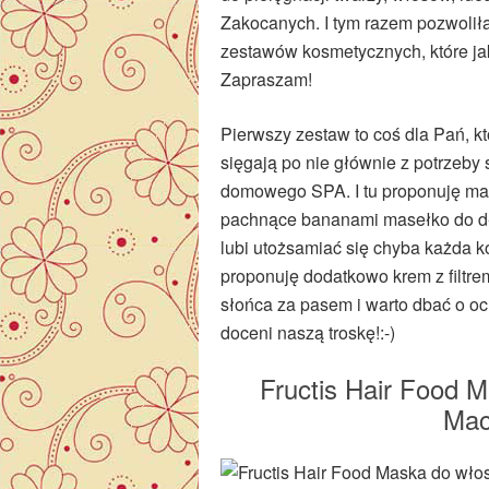
Zakocanych. I tym razem pozwoli
zestawów kosmetycznych, które ja
Zapraszam!
Pierwszy zestaw to coś dla Pań, k
sięgają po nie głównie z potrzeby
domowego SPA. I tu proponuję m
pachnące bananami masełko do dłoni
lubi utożsamiać się chyba każda ko
proponuję dodatkowo krem z filtr
słońca za pasem i warto dbać o 
doceni naszą troskę!:-)
Fructis Hair Food 
Mac