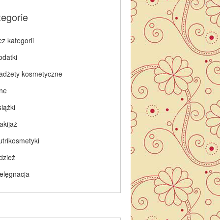
tegorie
z kategorii
odatki
adżety kosmetyczne
nne
iążki
akijaż
utrikosmetyki
dzież
ielęgnacja