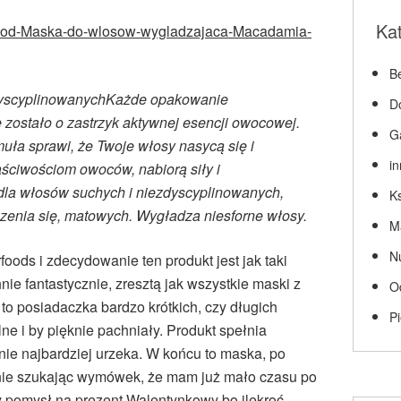
Ka
r-Food-Maska-do-wlosow-wygladzajaca-Macadamia-
Be
dyscyplinowanychKażde opakowanie
D
ostało o zastrzyk aktywnej esencji owocowej.
G
uła sprawi, że Twoje włosy nasycą się i
i
ściwościom owoców, nabiorą siły i
dla włosów suchych i niezdyscyplinowanych,
Ks
zenia się, matowych. Wygładza niesforne włosy.
M
N
ods i zdecydowanie ten produkt jest jak taki
ie fantastycznie, zresztą jak wszystkie maski z
O
zy to posiadaczka bardzo krótkich, czy długich
P
ne i by pięknie pachniały. Produkt spełnia
mnie najbardziej urzeka. W końcu to maska, po
, nie szukając wymówek, że mam już mało czasu po
 pomysł na prezent Walentynkowy bo ilekroć