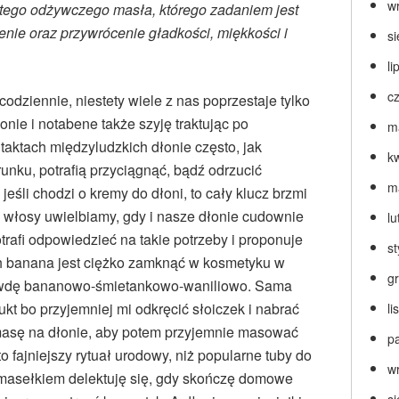
w
atego odżywczego masła, którego zadaniem jest
enie oraz przywrócenie gładkości, miękkości i
s
li
c
dziennie, niestety wiele z nas poprzestaje tylko
nie i notabene także szyję traktując po
m
taktach międzyludzkich dłonie często, jak
k
unku, potrafią przyciągnąć, bądź odrzucić
m
eśli chodzi o kremy do dłoni, to cały klucz brzmi
 i włosy uwielbiamy, gdy i nasze dłonie cudownie
lu
rafi odpowiedzieć na takie potrzeby i proponuje
s
 banana jest ciężko zamknąć w kosmetyku w
g
prawdę bananowo-śmietankowo-waniliowo. Sama
ukt bo przyjemniej mi odkręcić słoiczek i nabrać
l
masę na dłonie, aby potem przyjemnie masować
p
o fajniejszy rytuał urodowy, niż popularne tuby do
w
 masełkiem delektuję się, gdy skończę domowe