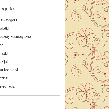
tegorie
z kategorii
odatki
adżety kosmetyczne
nne
iążki
akijaż
utrikosmetyki
dzież
ielęgnacja