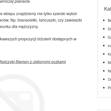
elniczej planecie.
Ka
cie sklepu znajdziemy nie tylko szeroki wybór
 Panów. Np. bransoletki, łańcuszki, czy zawieszki
Be
arunku dla mężczyzny.
D
G
kawszych propozycji biżuterii dostępnych w
i
Ks
l/kolczyki-filemon-z-zielonymi-oczkami
M
N
O
P