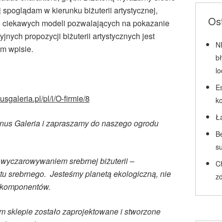
spoglądam w kierunku biżuterii artystycznej,
Ost
o ciekawych modeli pozwalających na pokazanie
jnych propozycji biżuterii artystycznych jest
N
ym wpisie.
b
l
Es
usgaleria.pl/pl/i/O-firmie/8
k
Ł
nus Galeria i zapraszamy do naszego ogrodu
Be
su
 wyczarowywaniem srebrnej biżuterii –
C
tu srebrnego. Jesteśmy planetą ekologiczną, nie
zd
h komponentów.
m sklepie zostało zaprojektowane i stworzone