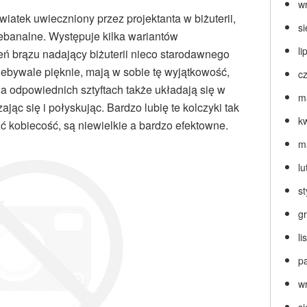
w
atek uwieczniony przez projektanta w biżuterii,
s
iebanalne. Występuje kilka wariantów
li
eń brązu nadający biżuterii nieco starodawnego
niebywale pięknie, mają w sobie tę wyjątkowość,
c
Na odpowiednich sztyftach także układają się w
m
jąc się i połyskując. Bardzo lubię te kolczyki tak
k
ić kobiecość, są niewielkie a bardzo efektowne.
m
lu
s
g
l
p
w