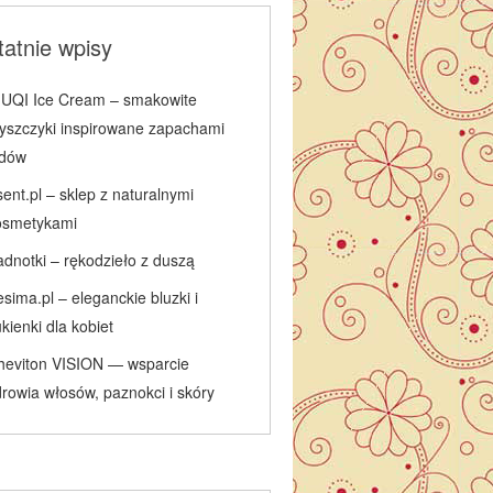
atnie wpisy
IUQI Ice Cream – smakowite
łyszczyki inspirowane zapachami
odów
ent.pl – sklep z naturalnymi
osmetykami
adnotki – rękodzieło z duszą
sima.pl – eleganckie bluzki i
kienki dla kobiet
heviton VISION — wsparcie
rowia włosów, paznokci i skóry