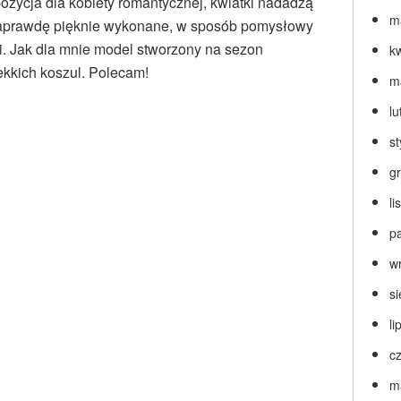
zycja dla kobiety romantycznej, kwiatki nadadzą
m
i. Naprawdę pięknie wykonane, w sposób pomysłowy
rii. Jak dla mnie model stworzony na sezon
k
ekkich koszul. Polecam!
m
lu
s
g
l
p
w
s
li
c
m