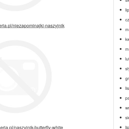
s
li
c
eria.pl/niezapominajki-naszyjnik
m
k
m
lu
s
g
l
p
w
s
eria.pl/naszyjnik-butterfly-white
li