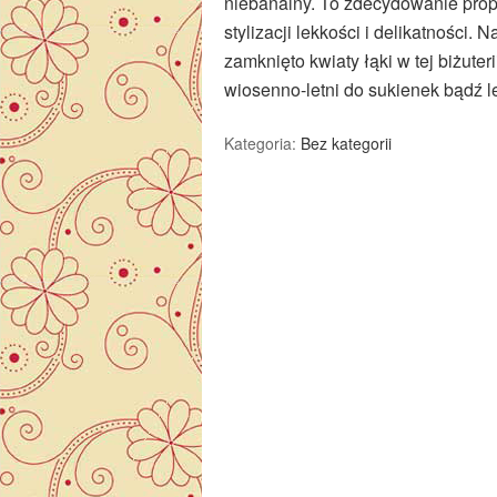
niebanalny. To zdecydowanie propo
stylizacji lekkości i delikatnośc
zamknięto kwiaty łąki w tej biżute
wiosenno-letni do sukienek bądź l
Kategoria:
Bez kategorii