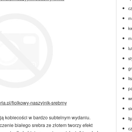
c
m
k
m
lu
s
g
l
p
w
ria.pl/fiolkowy-naszyjnik-srebrny
s
cją kobiecości w bardzo subtelnym wydaniu.
li
czenie białego srebra ze złotem tworzy efekt
c