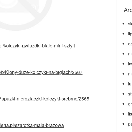
Ar
s
li
c
pl/kolczyki-gwiazdki-biale-mini-sztyft
m
k
pl/p/Klony-duze-kolczyki-na-biglach/2567
m
lu
s
p/Papuzki-nierozlaczki-kolczyki-srebrne/2565
g
l
p
leria.pl/szarotka-mala-brazowa