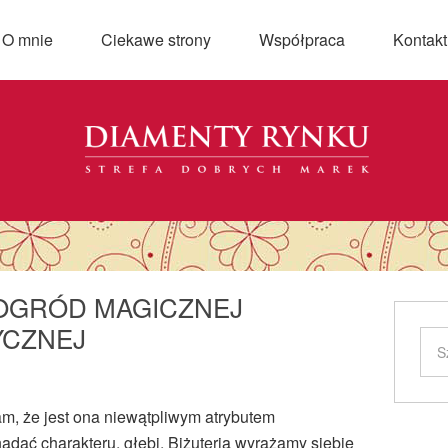
O mnie
Ciekawe strony
Współpraca
Kontakt
 OGRÓD MAGICZNEJ
YCZNEJ
m, że jest ona niewątpliwym atrybutem
 nadać charakteru, głębi. Biżuterią wyrażamy siebie