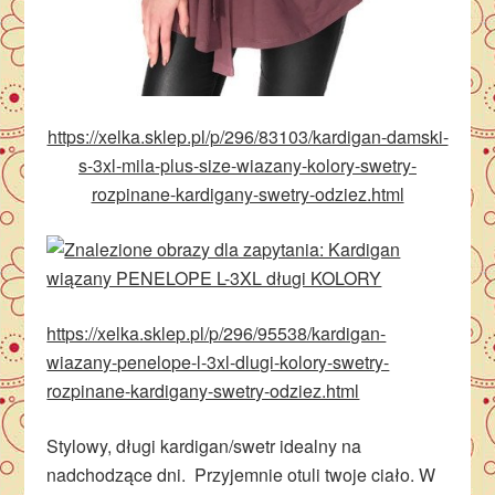
https://xelka.sklep.pl/p/296/83103/kardigan-damski-
s-3xl-mila-plus-size-wiazany-kolory-swetry-
rozpinane-kardigany-swetry-odziez.html
https://xelka.sklep.pl/p/296/95538/kardigan-
wiazany-penelope-l-3xl-dlugi-kolory-swetry-
rozpinane-kardigany-swetry-odziez.html
Stylowy, długi kardigan/swetr idealny na
nadchodzące dni. Przyjemnie otuli twoje ciało. W