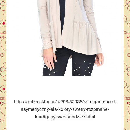
https://xelka.sklep.pl/p/296/82935/kardigan-s-xxxl-
asymetryczny-ela-kolory-swetry-rozpinane-
kardigany-swetry-odziez.html