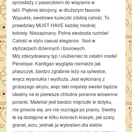
sprzedaży z paseczkiem do wiązania w
talii. Pięknie skrojony, w dłuższym fasonie.
Wypukłe, swetrowe kuleczki zdobią całość. To
prawdziwy MUST HAVE każdej modnej
kobiety. Niezapinany. Pełna swoboda ruchów!
Całość w stylu casual elegance. Noś w
stylizacjach dziennych i biurowych.
Mój zdecydowany typ i ulubieniec to ostatni model
Penelope. Kardigan wygląda niemalże jak
płaszczyk, bardzo zgrabnie leży na sylwetce,
wręcz wysmukla i wydłuża. Jest wykonany z
grubszego akrylu, więc taki mięsisty sweter będzie
idealny na te pierwsze chłodne poranne wiosenne
poranki. Materiał jest bardzo mięciutki w dotyku,
nie gniecie się, ani nie rozciąga po praniu. Swetry
te są dostępne w kilku kolorach klasyki, jak szary,
granat, ecru, jednak ja wybrałam dla siebie