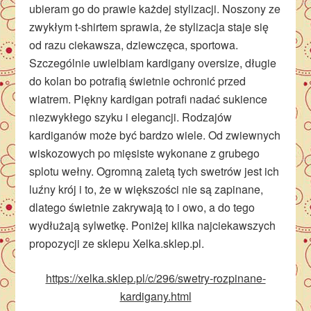
ubieram go do prawie każdej stylizacji. Noszony ze
zwykłym t-shirtem sprawia, że stylizacja staje się
od razu ciekawsza, dziewczęca, sportowa.
Szczególnie uwielbiam kardigany oversize, długie
do kolan bo potrafią świetnie ochronić przed
wiatrem. Piękny kardigan potrafi nadać sukience
niezwykłego szyku i elegancji. Rodzajów
kardiganów może być bardzo wiele. Od zwiewnych
wiskozowych po mięsiste wykonane z grubego
splotu wełny. Ogromną zaletą tych swetrów jest ich
luźny krój i to, że w większości nie są zapinane,
dlatego świetnie zakrywają to i owo, a do tego
wydłużają sylwetkę. Poniżej kilka najciekawszych
propozycji ze sklepu Xelka.sklep.pl.
https://xelka.sklep.pl/c/296/swetry-rozpinane-
kardigany.html