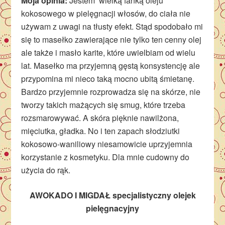
Moja opinia:
Jestem wielką fanką oleju
kokosowego w pielęgnacji włosów, do ciała nie
używam z uwagi na tłusty efekt. Stąd spodobało mi
się to masełko zawierające nie tylko ten cenny olej
ale także i masło karite, które uwielbiam od wielu
lat. Masełko ma przyjemną gęstą konsystencję ale
przypomina mi nieco taką mocno ubitą śmietanę.
Bardzo przyjemnie rozprowadza się na skórze, nie
tworzy takich mażących się smug, które trzeba
rozsmarowywać. A skóra pięknie nawilżona,
mięciutka, gładka. No i ten zapach słodziutki
kokosowo-waniliowy niesamowicie uprzyjemnia
korzystanie z kosmetyku. Dla mnie cudowny do
użycia do rąk.
AWOKADO I MIGDAŁ specjalistyczny olejek
pielęgnacyjny