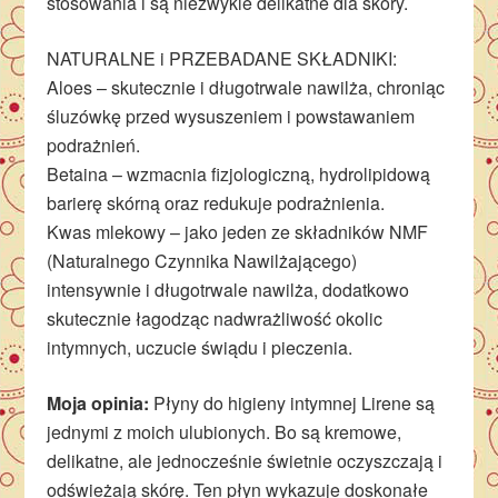
stosowania i są niezwykle delikatne dla skóry.
NATURALNE i PRZEBADANE SKŁADNIKI:
Aloes – skutecznie i długotrwale nawilża, chroniąc
śluzówkę przed wysuszeniem i powstawaniem
podrażnień.
Betaina – wzmacnia fizjologiczną, hydrolipidową
barierę skórną oraz redukuje podrażnienia.
Kwas mlekowy – jako jeden ze składników NMF
(Naturalnego Czynnika Nawilżającego)
intensywnie i długotrwale nawilża, dodatkowo
skutecznie łagodząc nadwrażliwość okolic
intymnych, uczucie świądu i pieczenia.
Moja opinia:
Płyny do higieny intymnej Lirene są
jednymi z moich ulubionych. Bo są kremowe,
delikatne, ale jednocześnie świetnie oczyszczają i
odświeżają skórę. Ten płyn wykazuje doskonałe