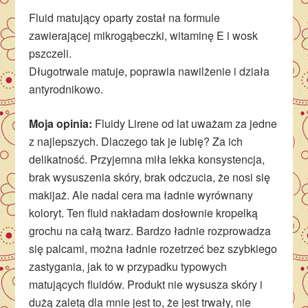
Fluid matujący oparty został na formule
zawierającej mikrogąbeczki, witaminę E i wosk
pszczeli.
Długotrwale matuje, poprawia nawilżenie i działa
antyrodnikowo.
Moja opinia:
Fluidy Lirene od lat uważam za jedne
z najlepszych. Dlaczego tak je lubię? Za ich
delikatność. Przyjemna miła lekka konsystencja,
brak wysuszenia skóry, brak odczucia, że nosi się
makijaż. Ale nadal cera ma ładnie wyrównany
koloryt. Ten fluid nakładam dosłownie kropelką
grochu na całą twarz. Bardzo ładnie rozprowadza
się palcami, można ładnie rozetrzeć bez szybkiego
zastygania, jak to w przypadku typowych
matujących fluidów. Produkt nie wysusza skóry i
dużą zaletą dla mnie jest to, że jest trwały, nie