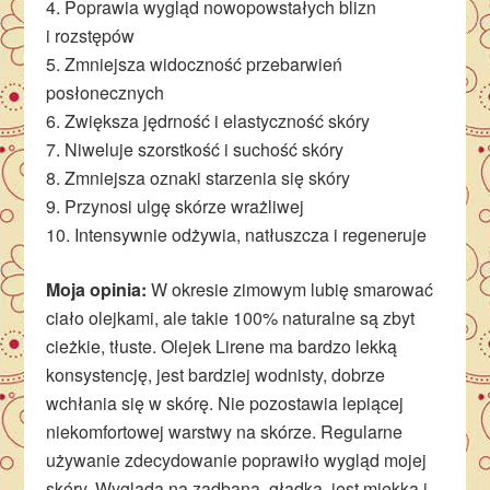
4. Poprawia wygląd nowopowstałych blizn
i rozstępów
5. Zmniejsza widoczność przebarwień
posłonecznych
6. Zwiększa jędrność i elastyczność skóry
7. Niweluje szorstkość i suchość skóry
8. Zmniejsza oznaki starzenia się skóry
9. Przynosi ulgę skórze wrażliwej
10. Intensywnie odżywia, natłuszcza i regeneruje
Moja opinia:
W okresie zimowym lubię smarować
ciało olejkami, ale takie 100% naturalne są zbyt
cieżkie, tłuste. Olejek Lirene ma bardzo lekką
konsystencję, jest bardziej wodnisty, dobrze
wchłania się w skórę. Nie pozostawia lepiącej
niekomfortowej warstwy na skórze. Regularne
używanie zdecydowanie poprawiło wygląd mojej
skóry. Wygląda na zadbaną, gładką, jest miękka i