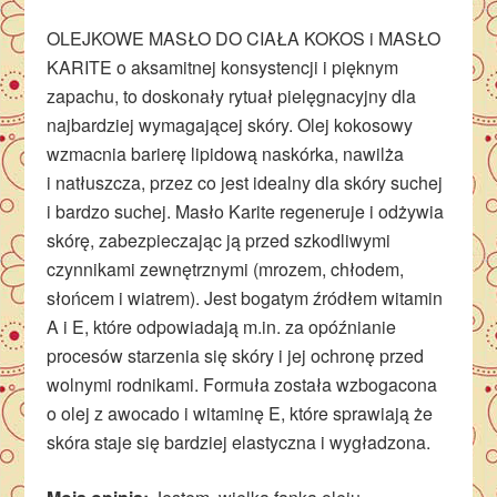
OLEJKOWE MASŁO DO CIAŁA KOKOS i MASŁO
KARITE o aksamitnej konsystencji i pięknym
zapachu, to doskonały rytuał pielęgnacyjny dla
najbardziej wymagającej skóry. Olej kokosowy
wzmacnia barierę lipidową naskórka, nawilża
i natłuszcza, przez co jest idealny dla skóry suchej
i bardzo suchej. Masło Karite regeneruje i odżywia
skórę, zabezpieczając ją przed szkodliwymi
czynnikami zewnętrznymi (mrozem, chłodem,
słońcem i wiatrem). Jest bogatym źródłem witamin
A i E, które odpowiadają m.in. za opóźnianie
procesów starzenia się skóry i jej ochronę przed
wolnymi rodnikami. Formuła została wzbogacona
o olej z awocado i witaminę E, które sprawiają że
skóra staje się bardziej elastyczna i wygładzona.