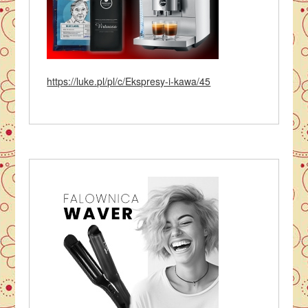
https://luke.pl/pl/c/Ekspresy-i-kawa/45