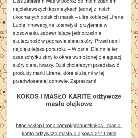
Dziś zabieram Was w podróż po moim zdaniem
najciekawszych kosmetykach jednej z moich
ukochanych polskich marek – ultra kobiecej Lirene.
Lubię innowacyjne kosmetyki, przyjemne w
stosowaniu, zapewniające jednocześnie
skuteczność w poprawie stanu skóry. Przed nami
najpiękniejsza pora roku – Wiosna. Dla mnie ten
czas schyłku zimy to okres wzmożonej pielęgnacji
skóry ciała, twarzy. Dziś chciałabym przedstawić
produkty marki Lirene, które służą mi w tej
przedwiosennej odnowie. Zapraszam!
KOKOS I MASŁO KARITE odżywcze
masło olejkowe
https://sklep.lirene.com/pl/product/kokos-i-maslo-
karite-odzywcze-maslo-olejkowe-2111.html