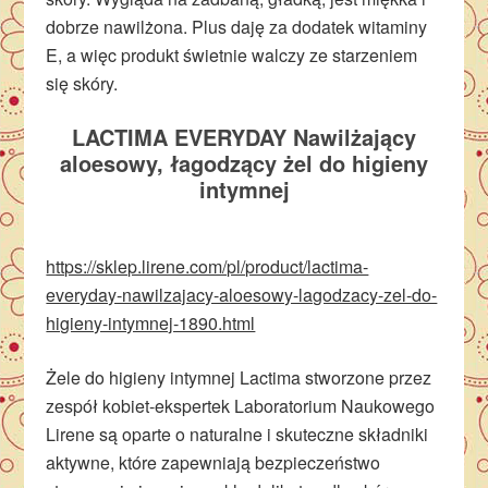
dobrze nawilżona. Plus daję za dodatek witaminy
E, a więc produkt świetnie walczy ze starzeniem
się skóry.
LACTIMA EVERYDAY Nawilżający
aloesowy, łagodzący żel do higieny
intymnej
https://sklep.lirene.com/pl/product/lactima-
everyday-nawilzajacy-aloesowy-lagodzacy-zel-do-
higieny-intymnej-1890.html
Żele do higieny intymnej Lactima stworzone przez
zespół kobiet-ekspertek Laboratorium Naukowego
Lirene są oparte o naturalne i skuteczne składniki
aktywne, które zapewniają bezpieczeństwo