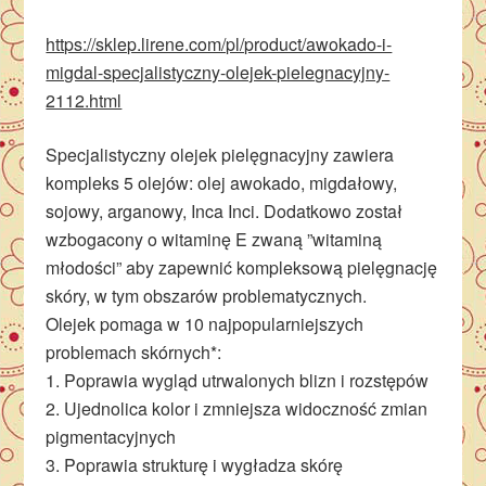
https://sklep.lirene.com/pl/product/awokado-i-
migdal-specjalistyczny-olejek-pielegnacyjny-
2112.html
Specjalistyczny olejek pielęgnacyjny zawiera
kompleks 5 olejów: olej awokado, migdałowy,
sojowy, arganowy, Inca Inci. Dodatkowo został
wzbogacony o witaminę E zwaną ”witaminą
młodości” aby zapewnić kompleksową pielęgnację
skóry, w tym obszarów problematycznych.
Olejek pomaga w 10 najpopularniejszych
problemach skórnych*:
1. Poprawia wygląd utrwalonych blizn i rozstępów
2. Ujednolica kolor i zmniejsza widoczność zmian
pigmentacyjnych
3. Poprawia strukturę i wygładza skórę