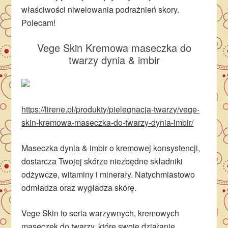
właściwości niwelowania podrażnień skory.
Polecam!
Vege Skin Kremowa maseczka do
twarzy dynia & imbir
https://lirene.pl/produkty/pielegnacja-twarzy/vege-
skin-kremowa-maseczka-do-twarzy-dynia-imbir/
Maseczka dynia & imbir o kremowej konsystencji,
dostarcza Twojej skórze niezbędne składniki
odżywcze, witaminy i minerały. Natychmiastowo
odmładza oraz wygładza skórę.
Vege Skin to seria warzywnych, kremowych
maseczek do twarzy, które swoje działanie