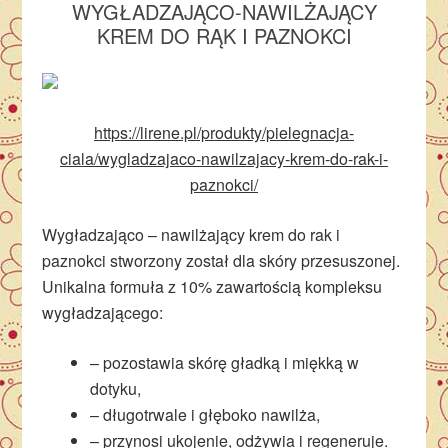
WYGŁADZAJĄCO-NAWILŻAJĄCY
KREM DO RĄK I PAZNOKCI
https://lirene.pl/produkty/pielegnacja-
ciala/wygladzajaco-nawilzajacy-krem-do-rak-i-
paznokci/
Wygładzająco – nawilżający krem do rak i
paznokci stworzony został dla skóry przesuszonej.
Unikalna formuła z 10% zawartością kompleksu
wygładzającego:
– pozostawia skórę gładką i miękką w
dotyku,
– długotrwale i głęboko nawilża,
– przynosi ukojenie, odżywia i regeneruje.