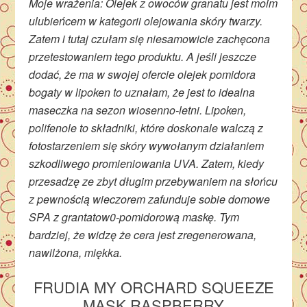
Moje wrażenia: Olejek z owoców granatu jest moim
ulubieńcem w kategorii olejowania skóry twarzy.
Zatem i tutaj czułam się niesamowicie zachęcona
przetestowaniem tego produktu. A jeśli jeszcze
dodać, że ma w swojej ofercie olejek pomidora
bogaty w lipoken to uznałam, że jest to idealna
maseczka na sezon wiosenno-letni. Lipoken,
polifenole to składniki, które doskonale walczą z
fotostarzeniem się skóry wywołanym działaniem
szkodliwego promieniowania UVA. Zatem, kiedy
przesadzę ze zbyt długim przebywaniem na słońcu
z pewnością wieczorem zafunduje sobie domowe
SPA z grantatow0-pomidorową maskę. Tym
bardziej, że widzę że cera jest zregenerowana,
nawilżona, miękka.
FRUDIA MY ORCHARD SQUEEZE
MASK RASPBERRY