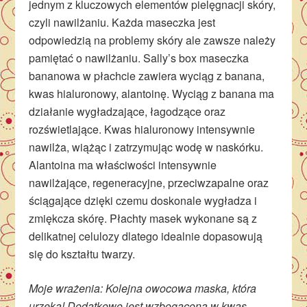
jednym z kluczowych elementów pielęgnacji skóry,
czyli nawilżaniu. Każda maseczka jest
odpowiedzią na problemy skóry ale zawsze należy
pamiętać o nawilżaniu. Sally’s box maseczka
bananowa w płachcie zawiera wyciąg z banana,
kwas hialuronowy, alantoinę. Wyciąg z banana ma
działanie wygładzające, łagodzące oraz
rozświetlające. Kwas hialuronowy intensywnie
nawilża, wiążąc i zatrzymując wodę w naskórku.
Alantoina ma właściwości intensywnie
nawilżające, regeneracyjne, przeciwzapalne oraz
ściągające dzięki czemu doskonale wygładza i
zmiękcza skórę. Płachty masek wykonane są z
delikatnej celulozy dlatego idealnie dopasowują
się do kształtu twarzy.
Moje wrażenia: Kolejna owocowa maska, która
urzeka! Dodatkowo jest wzbogacona w kwas