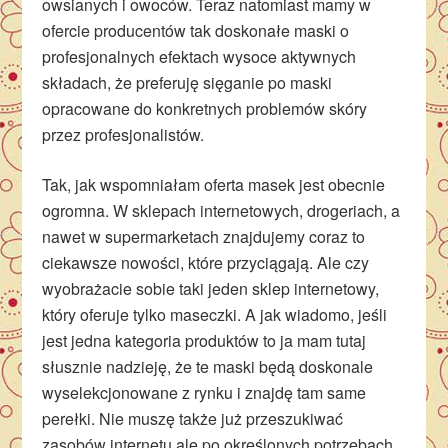
owsianych i owoców. Teraz natomiast mamy w
ofercie producentów tak doskonałe maski o
profesjonalnych efektach wysoce aktywnych
składach, że preferuję sięganie po maski
opracowane do konkretnych problemów skóry
przez profesjonalistów.
Tak, jak wspomniałam oferta masek jest obecnie
ogromna. W sklepach internetowych, drogeriach, a
nawet w supermarketach znajdujemy coraz to
ciekawsze nowości, które przyciągają. Ale czy
wyobrażacie sobie taki jeden sklep internetowy,
który oferuje tylko maseczki. A jak wiadomo, jeśli
jest jedna kategoria produktów to ja mam tutaj
słusznie nadzieję, że te maski będą doskonale
wyselekcjonowane z rynku i znajdę tam same
perełki. Nie muszę także już przeszukiwać
zasobów internetu ale po określonych potrzebach