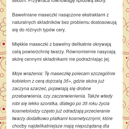
sebum. Przywraca równowagę lipidową skóry.
Bawełniane maseczki nasączone ekstraktami z
naturalnych składników bez problemu dostosowują
się do różnych typów cery.
Miękkie maseczki z bawełny delikatnie okrywają
całą powierzchnię twarzy. Równomiernie nasycają
skórę cennymi składnikami nie podrażniając jej.
Moje wrażenia: Tę maseczkę polecam szczególnie
kobietom z cerą dojrzałą 35+, gdzie skóra już
zaczyna szarzeć, pojawiają się drobne
przebarwienia, czy zaczerwienienia. Także wtedy
robi się lekko szorstka, dlatego po 35 roku życia
kosmetolodzy często już odradzają przecieranie
twarzy dodatkowo płatkami kosmetycznymi, które
choćby najdelikatniejsze mają niepożądaną dla