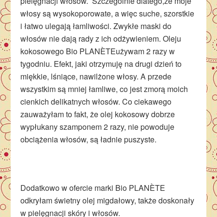
pielęgnacji włosów. Szczególnie dlatego,że moje
włosy są wysokoporowate, a więc suche, szorstkie
i łatwo ulegają łamliwości. Zwykłe maski do
włosów nie dają rady z ich odżywieniem. Oleju
kokosowego Bio
PLANÈTE
używam 2 razy w
tygodniu. Efekt, jaki otrzymuję na drugi dzień to
miękkie, lśniące, nawilżone włosy. A przede
wszystkim są mniej łamliwe, co jest zmorą moich
cienkich delikatnych włosów. Co ciekawego
zauważyłam to fakt, że olej kokosowy dobrze
wypłukany szamponem 2 razy, nie powoduje
obciążenia włosów, są ładnie puszyste.
Dodatkowo w ofercie marki Bio
PLANÈTE
odkryłam świetny olej migdałowy, także doskonały
w pielęgnacji skóry i włosów.