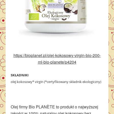
https://bioplanet.pl/olej-kokosowy-virgin-bio-200-
ml-bio-planete/p4204
SKŁADNIKI
olej kokosowy* virgin (*certyfikowany składnik ekologiczny)
Olej firmy Bio
PLANÈTE
to produkt o najwyższej
jakości w 100% naturalny olej kokosowy bez