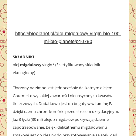
https://bioplanet.pl/olej-migdalowy-virgin-bio-100-
ml-bio-planete/p10790
SKŁADNIKI
olej
migdałowy
virgin* (*certyfikowany składnik
ekologiczny)
Tłoczony na zimno jest jednocześnie delikatnym olejem
Gourmet o wysokiej zawartości nienasyconych kwasów
tłuszczowych. Dodatkowo jest on bogaty w witaminę E,
dzięki czemu chroni komórki przed stresem oksydacyjnym.
Już 3 łyżki (30 ml) oleju z migdałów pokrywają dzienne
zapotrzebowanie. Dzięki delikatnemu migdałowemu
smakowi jest on idealny do przygotowywania sałatek, dań