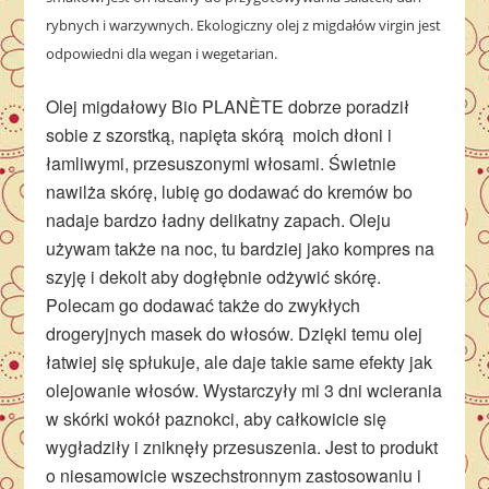
rybnych i warzywnych. Ekologiczny olej z migdałów virgin jest
odpowiedni dla wegan i wegetarian.
Olej migdałowy Bio
PLANÈTE
dobrze poradził
sobie z szorstką, napięta skórą moich dłoni i
łamliwymi, przesuszonymi włosami. Świetnie
nawilża skórę, lubię go dodawać do kremów bo
nadaje bardzo ładny delikatny zapach. Oleju
używam także na noc, tu bardziej jako kompres na
szyję i dekolt aby dogłębnie odżywić skórę.
Polecam go dodawać także do zwykłych
drogeryjnych masek do włosów. Dzięki temu olej
łatwiej się spłukuje, ale daje takie same efekty jak
olejowanie włosów. Wystarczyły mi 3 dni wcierania
w skórki wokół paznokci, aby całkowicie się
wygładziły i zniknęły przesuszenia. Jest to produkt
o niesamowicie wszechstronnym zastosowaniu i