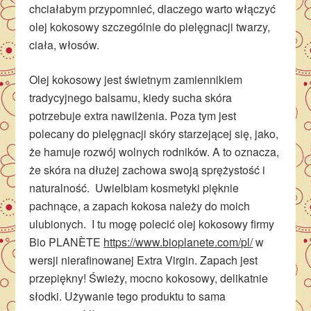
chciałabym przypomnieć, dlaczego warto włączyć
olej kokosowy szczególnie do pielęgnacji twarzy,
ciała, włosów.
Olej kokosowy jest świetnym zamiennikiem
tradycyjnego balsamu, kiedy sucha skóra
potrzebuje extra nawilżenia. Poza tym jest
polecany do pielęgnacji skóry starzejącej się, jako,
że hamuje rozwój wolnych rodników. A to oznacza,
że skóra na dłużej zachowa swoją sprężystość i
naturalność. Uwielbiam kosmetyki pięknie
pachnące, a zapach kokosa należy do moich
ulubionych. I tu mogę polecić olej kokosowy firmy
Bio
PLANÈTE
https://www.bioplanete.com/pl/
w
wersji nierafinowanej Extra Virgin. Zapach jest
przepiękny! Świeży, mocno kokosowy, delikatnie
słodki. Używanie tego produktu to sama