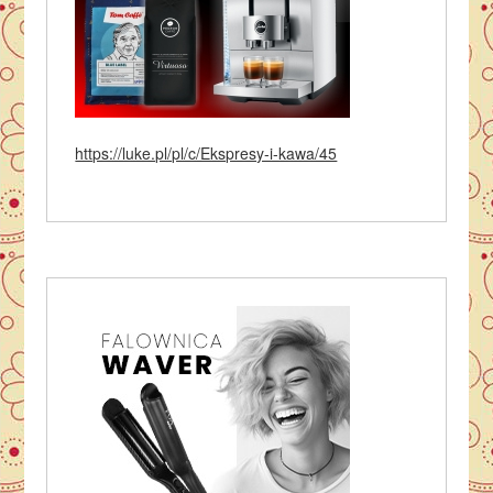
https://luke.pl/pl/c/Ekspresy-i-kawa/45