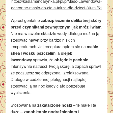
https://kasiamandarynka.pl/pl/p/Masc-Lawendowa-
ochronne-maslo-do-ciala-takze-dla-dzieci-30-ml/51
Wprost genialne
zabezpieczenie delikatnej skóry
przed czynnikami zewnętrznymi jak mróz i wiatr
.
Nie ma w swoim składzie wody, dlatego można ją
stosować nawet przy bardzo niskich
temperaturach. Jej receptura opiera się na
maśle
shea
i
wosku pszczelim
, a
olejek
lawendowy
sprawia, że
obłędnie pachnie
.
Intensywnie natłuści Twoją skórę, a zapach sprawi
że poczujesz się odprężona i zrelaksowana.
Dlatego w codziennej pielęgnacji najlepiej
stosować ją na noc kiedy ciało potrzebuje
wyciszenia.
Stosowana na
zakatarzone noski
– te małe i te
duże –
zapobiegnie podrażnieniom
i