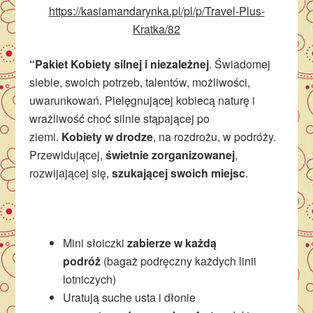
https://kasiamandarynka.pl/pl/p/Travel-Plus-
Kratka/82
“Pakiet Kobiety silnej i niezależnej
. Świadomej
siebie, swoich potrzeb, talentów, możliwości,
uwarunkowań. Pielęgnującej kobiecą naturę i
wrażliwość choć silnie stąpającej po
ziemi.
Kobiety w drodze
, na rozdrożu, w podróży.
Przewidującej,
świetnie zorganizowanej
,
rozwijającej się,
szukającej swoich miejsc
.
Mini słoiczki
zabierze w każdą
podróż
(bagaż podręczny każdych linii
lotniczych)
Uratują suche usta i dłonie