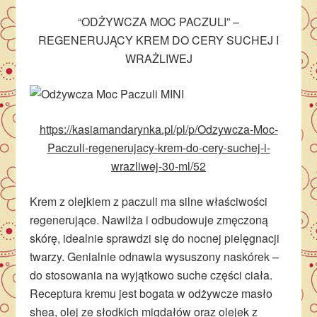
“ODŻYWCZA MOC PACZULI” –
REGENERUJĄCY KREM DO CERY SUCHEJ I
WRAŻLIWEJ
https://kasiamandarynka.pl/pl/p/Odzywcza-Moc-
Paczuli-regenerujacy-krem-do-cery-suchej-i-
wrazliwej-30-ml/52
Krem z olejkiem z paczuli ma silne właściwości
regenerujące. Nawilża i odbudowuje zmęczoną
skórę, idealnie sprawdzi się do nocnej pielęgnacji
twarzy. Genialnie odnawia wysuszony naskórek –
do stosowania na wyjątkowo suche części ciała.
Receptura kremu jest bogata w odżywcze masło
shea, olej ze słodkich migdałów oraz olejek z