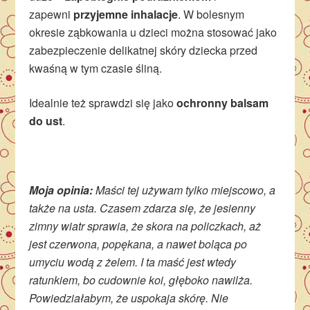
zapewni
przyjemne inhalacje
. W bolesnym
okresie ząbkowania u dzieci można stosować jako
zabezpieczenie delikatnej skóry dziecka przed
kwaśną w tym czasie śliną.
Idealnie też sprawdzi się jako
ochronny balsam
do ust
.
Moja opinia:
Maści tej używam tylko miejscowo, a
także na usta. Czasem zdarza się, że jesienny
zimny wiatr sprawia, że skora na policzkach, aż
jest czerwona, popękana, a nawet boląca po
umyciu wodą z żelem. I ta maść jest wtedy
ratunkiem, bo cudownie koi, głęboko nawilża.
Powiedziałabym, że uspokaja skórę. Nie