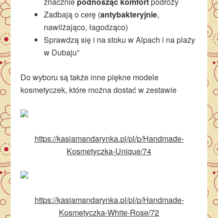
znacznie
podnosząc komfort
podróży
Zadbają o cerę (
antybakteryjnie
,
nawilżająco, łagodząco)
Sprawdzą się i na stoku w Alpach i na plaży
w Dubaju”
Do wyboru są także inne piękne modele
kosmetyczek, które można dostać w zestawie
https://kasiamandarynka.pl/pl/p/Handmade-
Kosmetyczka-Unique/74
https://kasiamandarynka.pl/pl/p/Handmade-
Kosmetyczka-White-Rose/72