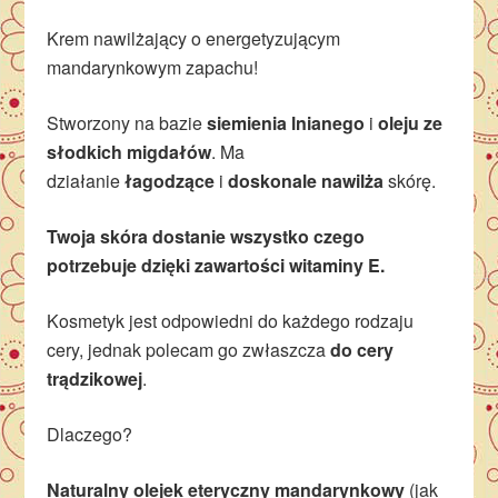
Krem nawilżający o energetyzującym
mandarynkowym zapachu!
Stworzony na bazie
siemienia lnianego
i
oleju ze
słodkich migdałów
. Ma
działanie
łagodzące
i
doskonale nawilża
skórę.
Twoja skóra dostanie wszystko czego
potrzebuje dzięki zawartości witaminy E.
Kosmetyk jest odpowiedni do każdego rodzaju
cery, jednak polecam go zwłaszcza
do cery
trądzikowej
.
Dlaczego?
Naturalny olejek eteryczny mandarynkowy
(jak