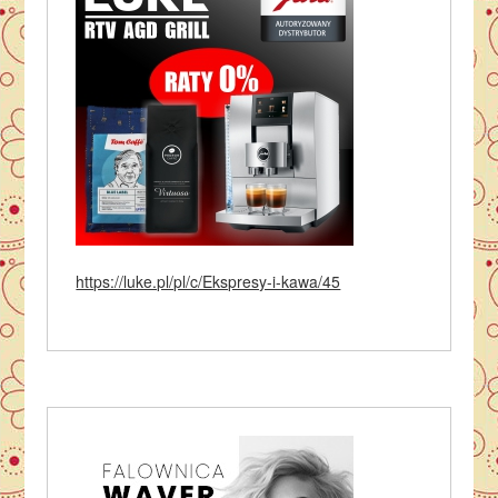
https://luke.pl/pl/c/Ekspresy-i-kawa/45