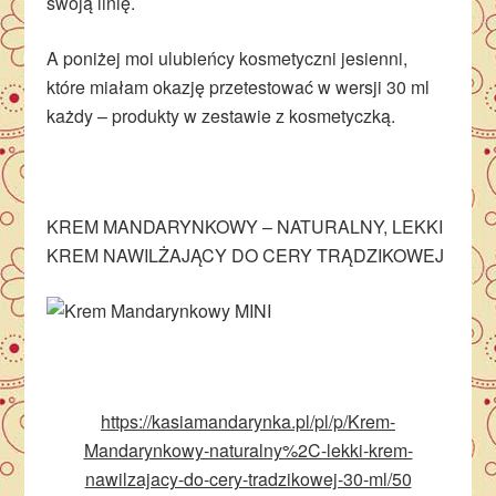
swoją linię.
A poniżej moi ulubieńcy kosmetyczni jesienni,
które miałam okazję przetestować w wersji 30 ml
każdy – produkty w zestawie z kosmetyczką.
KREM MANDARYNKOWY – NATURALNY, LEKKI
KREM NAWILŻAJĄCY DO CERY TRĄDZIKOWEJ
https://kasiamandarynka.pl/pl/p/Krem-
Mandarynkowy-naturalny%2C-lekki-krem-
nawilzajacy-do-cery-tradzikowej-30-ml/50