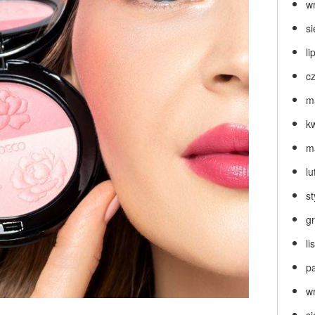
w
s
li
c
m
k
m
lu
s
g
l
p
w