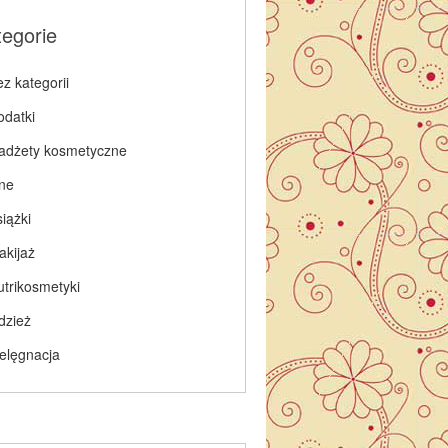
tegorie
z kategorii
odatki
adżety kosmetyczne
nne
iążki
akijaż
utrikosmetyki
dzież
ielęgnacja