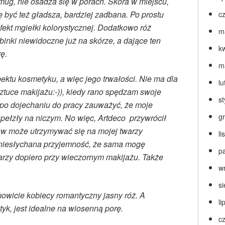
smug, nie osadza się w porach. Skóra w miejscu,
 być też gładsza, bardziej zadbana. Po prostu
c
efekt mgiełki kolorystycznej. Dodatkowo róż
m
binki niewidoczne już na skórze, a dające ten
k
rę.
m
ktu kosmetyku, a więc jego trwałości. Nie ma dla
lu
ztuce makijażu:-)), kiedy rano spędzam swoje
s
po dojechaniu do pracy zauważyć, że moje
g
spełzły na niczym. No więc, Artdeco przywrócił
ków może utrzymywać się na mojej twarzy
l
e niesłychana przyjemność, że sama mogę
p
arzy dopiero przy wieczornym makijażu. Także
w
s
amowicie kobiecy romantyczny jasny róż. A
li
yk, jest idealne na wiosenną porę.
c