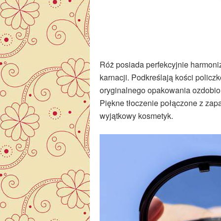
Róż posiada perfekcyjnie harmoniz
karnacji. Podkreślają kości policz
oryginalnego opakowania ozdobio
Piękne tłoczenie połączone z zap
wyjątkowy kosmetyk.