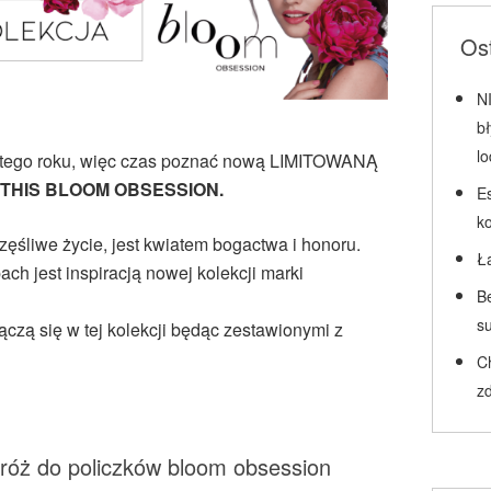
Ost
N
b
l
 tego roku, więc czas poznać nową LIMITOWANĄ
 THIS BLOOM OBSESSION.
Es
k
zęśliwe życie, jest kwiatem bogactwa i honoru.
Ł
ach jest inspiracją nowej kolekcji marki
Be
su
łączą się w tej kolekcji będąc zestawionymi z
C
zd
ż do policzków bloom obsession