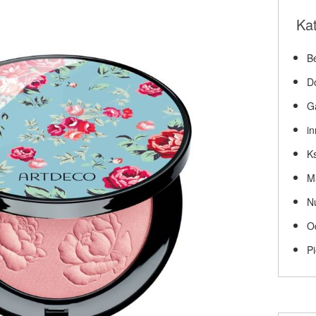
Ka
Be
D
G
i
Ks
M
N
O
P