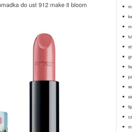
adka do ust 912 make it bloom
m
k
m
lu
s
g
l
p
w
s
li
c
m