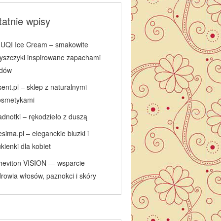
atnie wpisy
IUQI Ice Cream – smakowite
łyszczyki inspirowane zapachami
odów
ent.pl – sklep z naturalnymi
osmetykami
adnotki – rękodzieło z duszą
sima.pl – eleganckie bluzki i
kienki dla kobiet
heviton VISION — wsparcie
rowia włosów, paznokci i skóry