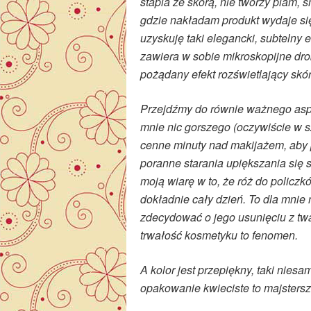
stapia ze skórą, nie tworzy plam, 
gdzie nakładam produkt wydaje się
uzyskuję taki elegancki, subtelny 
zawiera w sobie mikroskopijne dro
pożądany efekt rozświetlający skó
Przejdźmy do równie ważnego aspe
mnie nic gorszego (oczywiście w s
cenne minuty nad makijażem, aby 
poranne starania upiększania się 
moją wiarę w to, że róż do policz
dokładnie cały dzień. To dla mni
zdecydować o jego usunięciu z tw
trwałość kosmetyku to fenomen.
A kolor jest przepiękny, taki nies
opakowanie kwieciste to majsterszt