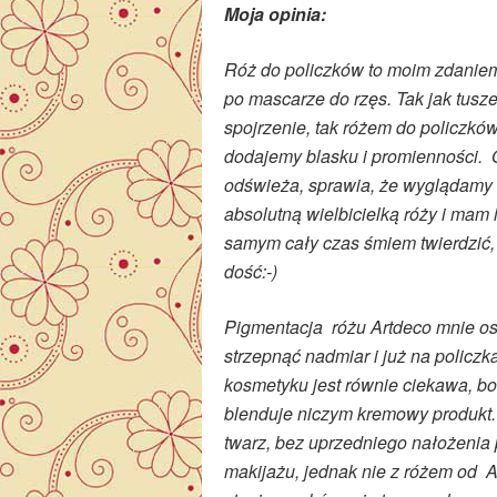
Moja opinia:
Róż do policzków to moim zdaniem
po mascarze do rzęs. Tak jak tusz
spojrzenie, tak różem do policzków
dodajemy blasku i promienności. 
odświeża, sprawia, że wyglądamy 
absolutną wielbicielką róży i mam 
samym cały czas śmiem twierdzić, 
dość:-)
Pigmentacja różu Artdeco mnie osz
strzepnąć nadmiar i już na policz
kosmetyku jest równie ciekawa, bo
blenduje niczym kremowy produkt
twarz, bez uprzedniego nałożenia 
makijażu, jednak nie z różem od Ar