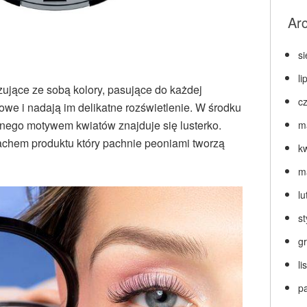
Ar
s
li
ujące ze sobą kolory, pasujące do każdej
c
kowe i nadają im delikatne rozświetlenie. W środku
nego motywem kwiatów znajduje się lusterko.
m
achem produktu który pachnie peoniami tworzą
k
m
lu
s
g
l
p