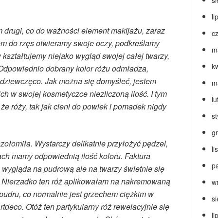
s
li
 drugi, co do ważności element makijażu, zaraz
c
em do rzęs otwieramy swoje oczy, podkreślamy
m
 kształtujemy niejako wygląd swojej całej twarzy,
k
Odpowiednio dobrany kolor różu odmładza,
dziewczęco. Jak można się domyśleć, jestem
m
ich w swojej kosmetyczce niezliczoną ilość. I tym
lu
że róży, tak jak cieni do powiek i pomadek nigdy
s
g
ołomiła. Wystarczy delikatnie przyłożyć pędzel,
l
kach mamy odpowiednią ilość koloru. Faktura
p
 wygląda na pudrową ale na twarzy świetnie się
. Nierzadko ten róż aplikowałam na nakremowaną
w
pudru, co normalnie jest grzechem ciężkim w
s
tdeco. Otóż ten partykularny róż rewelacyjnie się
li