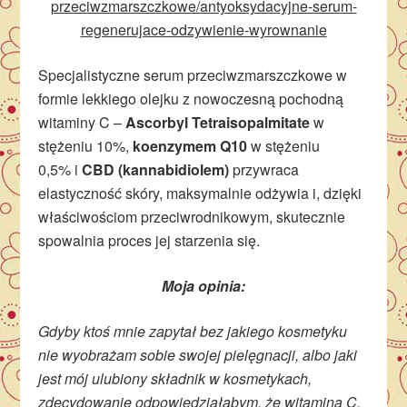
przeciwzmarszczkowe/antyoksydacyjne-serum-
regenerujace-odzywienie-wyrownanie
Specjalistyczne serum przeciwzmarszczkowe w
formie lekkiego olejku z nowoczesną pochodną
witaminy C –
Ascorbyl Tetraisopalmitate
w
stężeniu 10%,
koenzymem Q10
w stężeniu
0,5% i
CBD (kannabidiolem)
przywraca
elastyczność skóry, maksymalnie odżywia i, dzięki
właściwościom przeciwrodnikowym, skutecznie
spowalnia proces jej starzenia się.
Moja opinia:
Gdyby ktoś mnie zapytał bez jakiego kosmetyku
nie wyobrażam sobie swojej pielęgnacji, albo jaki
jest mój ulubiony składnik w kosmetykach,
zdecydowanie odpowiedziałabym, że witamina C.