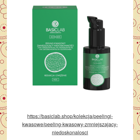
https://basiclab.shop/kolekcja/peelingi-
kwasowe/peeling-kwasowy-zmniejszajacy-
niedoskonalosci