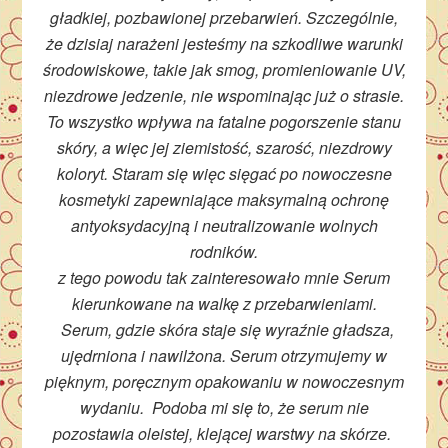
gładkiej, pozbawionej przebarwień. Szczególnie,
że dzisiaj narażeni jesteśmy na szkodliwe warunki
środowiskowe, takie jak smog, promieniowanie UV,
niezdrowe jedzenie, nie wspominając już o strasie.
To wszystko wpływa na fatalne pogorszenie stanu
skóry, a więc jej ziemistość, szarość, niezdrowy
koloryt. Staram się więc sięgać po nowoczesne
kosmetyki zapewniające maksymalną ochronę
antyoksydacyjną i neutralizowanie wolnych
rodników.
z tego powodu tak zainteresowało mnie Serum
kierunkowane na walkę z przebarwieniami.
Serum, gdzie
skóra staje się wyraźnie gładsza,
ujędrniona i nawilżona. Serum otrzymujemy w
pięknym, poręcznym opakowaniu w nowoczesnym
wydaniu. Podoba mi się to, że serum nie
pozostawia oleistej, klejącej warstwy na skórze.