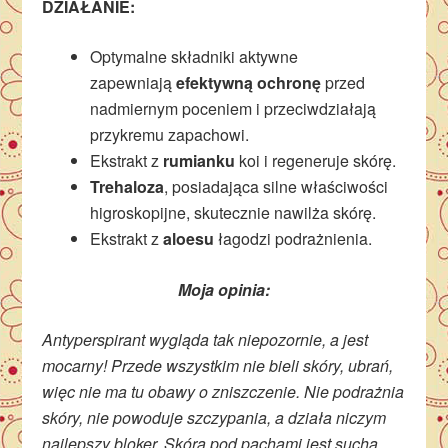
DZIAŁANIE:
Optymalne składniki aktywne
zapewniają
efektywną ochronę
przed
nadmiernym poceniem i przeciwdziałają
przykremu zapachowi.
Ekstrakt z
r
umianku
koi i regeneruje skórę.
Trehaloza
,
posiadająca silne właściwości
higroskopijne, skutecznie nawilża skórę.
Ekstrakt z
aloesu
łagodzi podrażnienia.
Moja opinia:
Antyperspirant wygląda tak niepozornie, a jest
mocarny! Przede wszystkim nie bieli skóry, ubrań,
więc nie ma tu obawy o zniszczenie. Nie podrażnia
skóry, nie powoduje szczypania, a działa niczym
najlepszy bloker. Skóra pod pachami jest sucha,