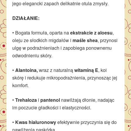
jego elegancki zapach delikatnie otula zmysły.
DZIAŁANIE:
• Bogata formuła, oparta na
ekstrakcie z aloesu
,
oleju ze słodkich migdałów i
maśle shea
, przynosi
ulgę w podrażnieniach i zapobiega ponownemu
odwodnieniu skóry.
•
Alantoina,
wraz z naturalną
witaminą E
,
koi
skórę i redukuje mikropodrażnienia, przynosząc jej
komfort.
•
Trehaloza
i
p
antenol
nawilżają dłonie, nadając
im poczucie gładkości i elastyczności.
•
Kwas hialuronowy
efektywnie przyczynia się do
nawilżenia naskórka.