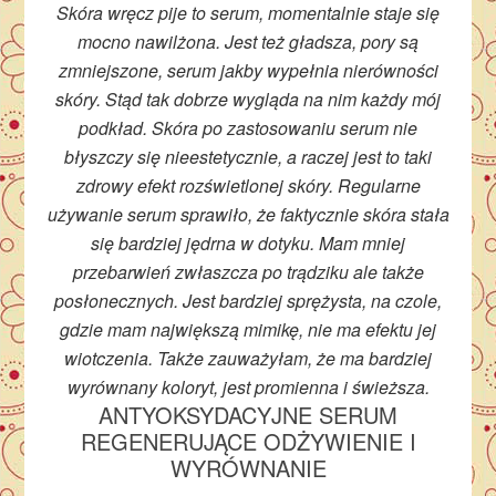
Skóra wręcz pije to serum, momentalnie staje się
mocno nawilżona. Jest też gładsza, pory są
zmniejszone, serum jakby wypełnia nierówności
skóry. Stąd tak dobrze wygląda na nim każdy mój
podkład. Skóra po zastosowaniu serum nie
błyszczy się nieestetycznie, a raczej jest to taki
zdrowy efekt rozświetlonej skóry. Regularne
używanie serum sprawiło, że faktycznie skóra stała
się bardziej jędrna w dotyku. Mam mniej
przebarwień zwłaszcza po trądziku ale także
posłonecznych. Jest bardziej sprężysta, na czole,
gdzie mam największą mimikę, nie ma efektu jej
wiotczenia. Także zauważyłam, że ma bardziej
wyrównany koloryt, jest promienna i świeższa.
ANTYOKSYDACYJNE SERUM
REGENERUJĄCE ODŻYWIENIE I
WYRÓWNANIE