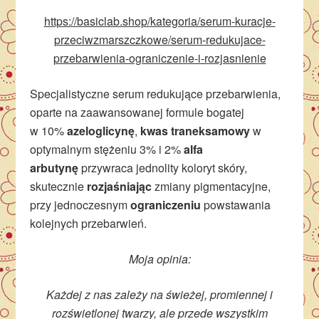
https://basiclab.shop/kategoria/serum-kuracje-
przeciwzmarszczkowe/serum-redukujace-
przebarwienia-ograniczenie-i-rozjasnienie
Specjalistyczne serum redukujące przebarwienia,
oparte na zaawansowanej formule bogatej
w 10%
azeloglicynę
,
kwas traneksamowy
w
optymalnym stężeniu 3% i 2%
alfa
arbutynę
przywraca jednolity koloryt skóry,
skutecznie
rozjaśniając
zmiany pigmentacyjne,
przy jednoczesnym
ograniczeniu
powstawania
kolejnych przebarwień.
Moja opinia:
Każdej z nas zależy na świeżej, promiennej i
rozświetlonej twarzy, ale przede wszystkim