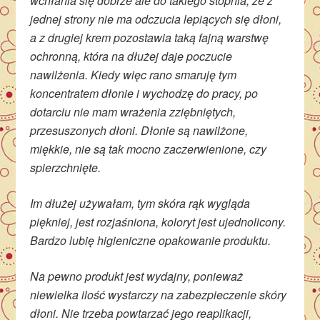
wchłania się dobrze ale do takiego stopnia, że z
jednej strony nie ma odczucia lepiących się dłoni,
a z drugiej krem pozostawia taką fajną warstwę
ochronną, która na dłużej daje poczucie
nawilżenia. Kiedy więc rano smaruję tym
koncentratem dłonie i wychodzę do pracy, po
dotarciu nie mam wrażenia zziębniętych,
przesuszonych dłoni. Dłonie są nawilżone,
miękkie, nie są tak mocno zaczerwienione, czy
spierzchnięte.
Im dłużej używałam, tym skóra rąk wygląda
piękniej, jest rozjaśniona, koloryt jest ujednolicony.
Bardzo lubię higieniczne opakowanie produktu.
Na pewno produkt jest wydajny, ponieważ
niewielka ilość wystarczy na zabezpieczenie skóry
dłoni. Nie trzeba powtarzać jego reaplikacji,