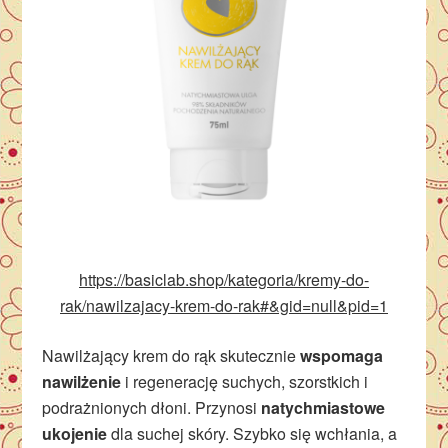
https://basiclab.shop/kategoria/kremy-do-
rak/nawilzajacy-krem-do-rak#&gid=null&pid=1
Nawilżający krem do rąk skutecznie
wspomaga
nawilżenie
i regenerację suchych, szorstkich i
podrażnionych dłoni. Przynosi
natychmiastowe
ukojenie
dla suchej skóry. Szybko się wchłania, a