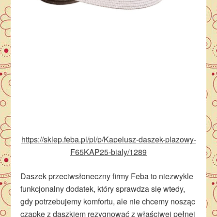
https://sklep.feba.pl/pl/p/Kapelusz-daszek-plazowy-
F65KAP25-bialy/1289
Daszek przeciwsłoneczny firmy Feba to niezwykle
funkcjonalny dodatek, który sprawdza się wtedy,
gdy potrzebujemy komfortu, ale nie chcemy nosząc
czapkę z daszkiem rezygnować z właściwej pełnej