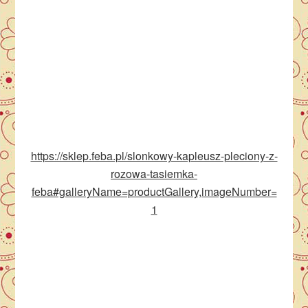
https://sklep.feba.pl/slonkowy-kapleusz-pleciony-z-
rozowa-tasiemka-
feba#galleryName=productGallery,imageNumber=
1