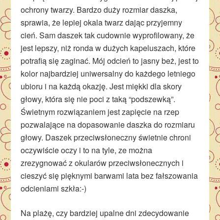
ochrony twarzy. Bardzo duży rozmiar daszka,
sprawia, że lepiej okala twarz dając przyjemny
cień. Sam daszek tak cudownie wyprofilowany, że
jest lepszy, niż ronda w dużych kapeluszach, które
potrafią się zaginać. Mój odcień to jasny beż, jest to
kolor najbardziej uniwersalny do każdego letniego
ubioru i na każdą okazję. Jest miękki dla skory
głowy, która się nie poci z taką “podszewką”.
Świetnym rozwiązaniem jest zapięcie na rzep
pozwalające na dopasowanie daszka do rozmiaru
głowy. Daszek przeciwsłoneczny świetnie chroni
oczywiście oczy i to na tyle, ze można
zrezygnować z okularów przeciwsłonecznych i
cieszyć się pięknymi barwami lata bez fałszowania
odcieniami szkła:-)
Na plażę, czy bardziej upalne dni zdecydowanie