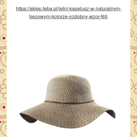
https://sklep.feba.pl/letni-kapelusz-w-naturalnym-
bezowym-kolorze-ozdobny-wzor-f65