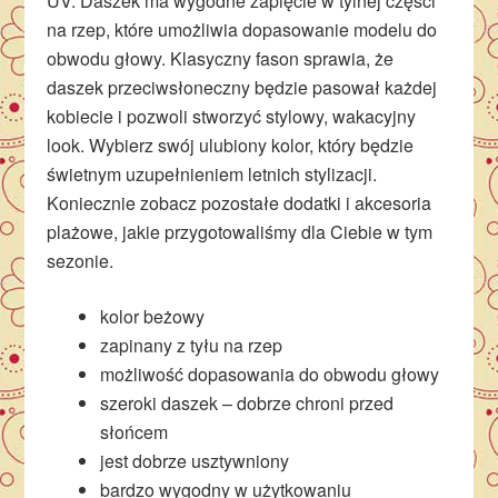
UV. Daszek ma wygodne zapięcie w tylnej części
na rzep, które umożliwia dopasowanie modelu do
obwodu głowy. Klasyczny fason sprawia, że
daszek przeciwsłoneczny będzie pasował każdej
kobiecie i pozwoli stworzyć stylowy, wakacyjny
look. Wybierz swój ulubiony kolor, który będzie
świetnym uzupełnieniem letnich stylizacji.
Koniecznie zobacz pozostałe dodatki i akcesoria
plażowe, jakie przygotowaliśmy dla Ciebie w tym
sezonie.
kolor beżowy
zapinany z tyłu na rzep
możliwość dopasowania do obwodu głowy
szeroki daszek – dobrze chroni przed
słońcem
jest dobrze usztywniony
bardzo wygodny w użytkowaniu